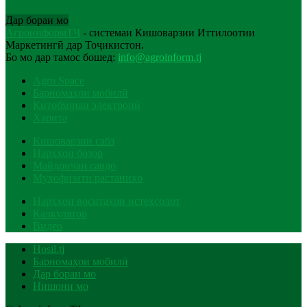
Дар бораи мо
АгроинформТҶ
- системаи Кишоварзии Иттилоотии
Маркетингӣ дар Тоҷикистон.
Бо мо дар тамос бошед:
info@agroinform.tj
Agro Space
Барномаҳои мобилӣ
Китобхонаи электронӣ
Харита
Кишоварзии сабз
Нархҳои бозор
Майдончаи савдо
Муҳофизати растаниҳо
Нархҳои воситаҳои истеҳсолот
Калкулятор
Видео
Hosil.tj
Барномаҳои мобилӣ
Дар бораи мо
Нишони мо