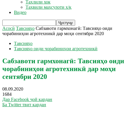
Таҳлили хок
Таҳвили маҳсулоти х/қ
Видео
Асосӣ
Тавсияҳо
Сабзавоти гармхонагӣ: Тавсияҳо оиди
чорабиниҳои агротехникӣ дар моҳи сентябри 2020
Тавсияҳо
Тавсияҳо оиди чорабиниҳои агротехникӣ
Сабзавоти гармхонагӣ: Тавсияҳо оиди
чорабиниҳои агротехникӣ дар моҳи
сентябри 2020
08.09.2020
1684
Дар Facebook ҷой кардан
Ба Twitter твит кардан