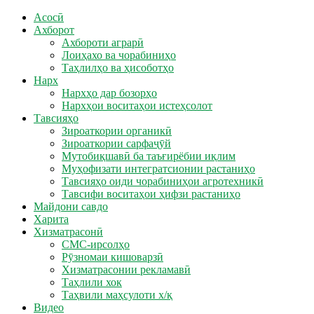
Асосӣ
Ахборот
Ахбороти аграрӣ
Лоиҳахо ва чорабиниҳо
Таҳлилҳо ва ҳисоботҳо
Нарх
Нархҳо дар бозорҳо
Нархҳои воситаҳои истеҳсолот
Тавсияҳо
Зироаткории органикӣ
Зироаткории сарфаҷӯй
Мутобиқшавӣ ба таъғирёбии иқлим
Муҳофизати интегратсионии растаниҳо
Тавсияҳо оиди чорабиниҳои агротехникӣ
Тавсифи воситаҳои ҳифзи растаниҳо
Майдони савдо
Харита
Хизматрасонӣ
СМС-ирсолҳо
Рӯзномаи кишоварзӣ
Хизматрасонии рекламавӣ
Таҳлили хок
Таҳвили маҳсулоти х/қ
Видео