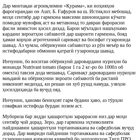
Дар минтақаи агроиқлимии «Қурама», ки ноҳияҳои
фарогирандаи он Ашт, Б. Ғафуров ва ш. Истиқлол мебошад,
моҳи сентябр дар гармхона мавсими шинонидани кӯчати
помидор мувофиқ аст ва метавонад то давраи фарорасии
фасли зимистон ҳосил диҳад. Барои мӯътадил нашъунамо
кардани зироатҳои сабзавотӣ дар шароити гармхона, бояд
ҳамаи корҳои агротехникӣ саривақт ва босифат гузаронида
шавад. Аз ҷумла, обёрикунии сабзавотҳо аз рӯи меъёр ва бо
истифодабарии обмонии қатрагӣ гузаронида шавад.
Инчунин, бо воситаи обёрикунӣ даровардани нуриҳои ба
монанди Nutrivant tomato (барои 1 га 2 кг-ро бо 1000л об
омехта) тавсия дода мешавад. Саривақт даровардани нуриҳои
маъданӣ ва обёрикунии зироати сабзавотӣ ба растанӣ
имконият медиҳад, ки решаи он хуб рушд намуда, узвҳои
ҳосилдиҳанда ба вуҷуд ояд.
Инчунин, ҳаноми бениҳоят гарм будани ҳаво, аз тӯрҳои
сояафкан истифода бурдан лозим аст.
Мубориза бар зидди ҳашаротҳои зараррасон низ дар моҳи
сентябр ҷой дорад. Зеро, дар гармхона эҳтимолияти
пайдошавии ҳашаротҳои тортаннаккана ва сафедболак вуҷуд
дорад. Дар мавриди пайдоиши тортанаккана ва сафедболак
гузаронидани коркарди кимиёвӣ бо заҳрдоруҳои Тигр ПРО