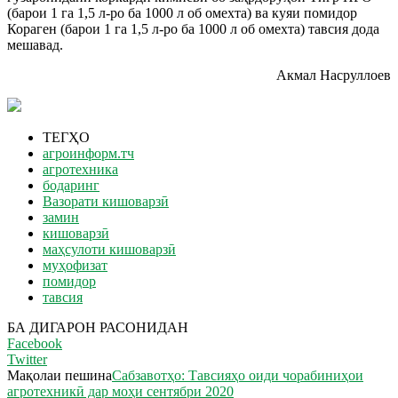
(барои 1 га 1,5 л-ро ба 1000 л об омехта) ва куяи помидор
Кораген (барои 1 га 1,5 л-ро ба 1000 л об омехта) тавсия дода
мешавад.
Акмал Насруллоев
ТЕГҲО
агроинформ.тч
агротехника
бодаринг
Вазорати кишоварзӣ
замин
кишоварзӣ
маҳсулоти кишоварзӣ
муҳофизат
помидор
тавсия
БА ДИГАРОН РАСОНИДАН
Facebook
Twitter
Мақолаи пешина
Сабзавотҳо: Тавсияҳо оиди чорабиниҳои
агротехникӣ дар моҳи сентябри 2020