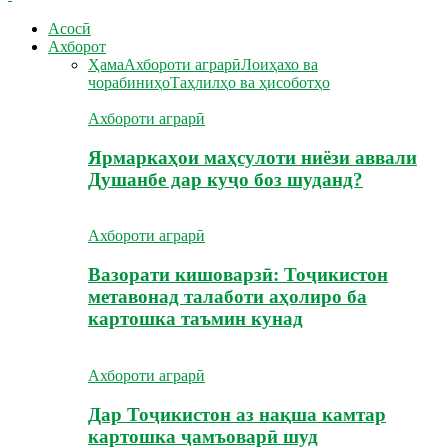
Асосӣ
Ахборот
Ҳама
Ахбороти аграрӣ
Лоиҳахо ва
чорабиниҳо
Таҳлилҳо ва ҳисоботҳо
Ахбороти аграрӣ
Ярмаркаҳои маҳсулоти ниёзи аввали
Душанбе дар куҷо боз шуданд?
Ахбороти аграрӣ
Вазорати кишоварзӣ: Тоҷикистон
метавонад талаботи аҳолиро ба
картошка таъмин кунад
Ахбороти аграрӣ
Дар Тоҷикистон аз нақша камтар
картошка ҷамъоварӣ шуд