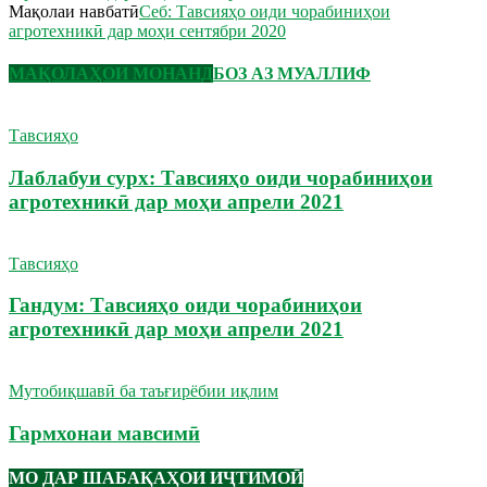
Мақолаи навбатӣ
Себ: Тавсияҳо оиди чорабиниҳои
агротехникӣ дар моҳи сентябри 2020
МАҚОЛАҲОИ МОНАНД
БОЗ АЗ МУАЛЛИФ
Тавсияҳо
Лаблабуи сурх: Тавсияҳо оиди чорабиниҳои
агротехникӣ дар моҳи апрели 2021
Тавсияҳо
Гандум: Тавсияҳо оиди чорабиниҳои
агротехникӣ дар моҳи апрели 2021
Мутобиқшавӣ ба таъғирёбии иқлим
Гармхонаи мавсимӣ
МО ДАР ШАБАҚАҲОИ ИҶТИМОӢ