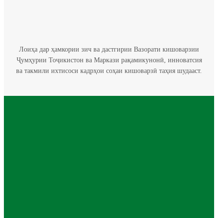
Лоиҳа дар ҳамкории зич ва дастгирии Вазорати кишоварзии
Ҷумҳурии Тоҷикистон ва Маркази рақамикунонӣ, инноватсия
ва такмили ихтисоси кадрҳои соҳаи кишоварзӣ таҳия шудааст.