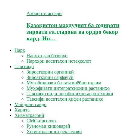
Ахбороти аграрӣ
Қазоқистон маҳдудият ба содироти
зироати ғалладона ва ордро бекор
кард. Ин…
Нарх
Нархҳо дар бозорҳо
Нархҳои воситаҳои истеҳсолот
Тавсияҳо
Зироаткории органикӣ
Зироаткории сарфаҷӯй
Мутобиқшавӣ ба таъғирёбии иқлим
Муҳофизати интегратсионии растаниҳо
Тавсияҳо оиди чорабиниҳои агротехникӣ
Тавсифи воситаҳои ҳифзи растаниҳо
Майдони савдо
Харита
Хизматрасонӣ
СМС-ирсолҳо
Рӯзномаи кишоварзӣ
Хизматрасонии рекламавӣ