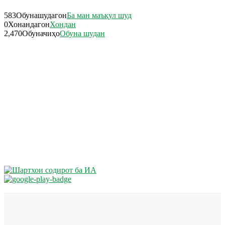
583
Обунашудагон
Ба ман маъқул шуд
0
Хонандагон
Хондан
2,470
Обуначиҳо
Обуна шудан