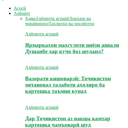
Асосӣ
Ахборот
Ҳама
Ахбороти аграрӣ
Лоиҳахо ва
чорабиниҳо
Таҳлилҳо ва ҳисоботҳо
Ахбороти аграрӣ
Ярмаркаҳои маҳсулоти ниёзи аввали
Душанбе дар куҷо боз шуданд?
Ахбороти аграрӣ
Вазорати кишоварзӣ: Тоҷикистон
метавонад талаботи аҳолиро ба
картошка таъмин кунад
Ахбороти аграрӣ
Дар Тоҷикистон аз нақша камтар
картошка ҷамъоварӣ шуд