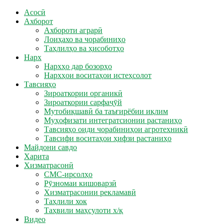
Асосӣ
Ахборот
Ахбороти аграрӣ
Лоиҳахо ва чорабиниҳо
Таҳлилҳо ва ҳисоботҳо
Нарх
Нархҳо дар бозорҳо
Нархҳои воситаҳои истеҳсолот
Тавсияҳо
Зироаткории органикӣ
Зироаткории сарфаҷӯй
Мутобиқшавӣ ба таъғирёбии иқлим
Муҳофизати интегратсионии растаниҳо
Тавсияҳо оиди чорабиниҳои агротехникӣ
Тавсифи воситаҳои ҳифзи растаниҳо
Майдони савдо
Харита
Хизматрасонӣ
СМС-ирсолҳо
Рӯзномаи кишоварзӣ
Хизматрасонии рекламавӣ
Таҳлили хок
Таҳвили маҳсулоти х/қ
Видео