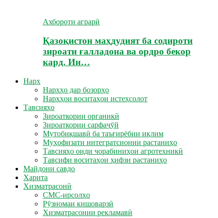
Ахбороти аграрӣ
Қазоқистон маҳдудият ба содироти
зироати ғалладона ва ордро бекор
кард. Ин…
Нарх
Нархҳо дар бозорҳо
Нархҳои воситаҳои истеҳсолот
Тавсияҳо
Зироаткории органикӣ
Зироаткории сарфаҷӯй
Мутобиқшавӣ ба таъғирёбии иқлим
Муҳофизати интегратсионии растаниҳо
Тавсияҳо оиди чорабиниҳои агротехникӣ
Тавсифи воситаҳои ҳифзи растаниҳо
Майдони савдо
Харита
Хизматрасонӣ
СМС-ирсолҳо
Рӯзномаи кишоварзӣ
Хизматрасонии рекламавӣ