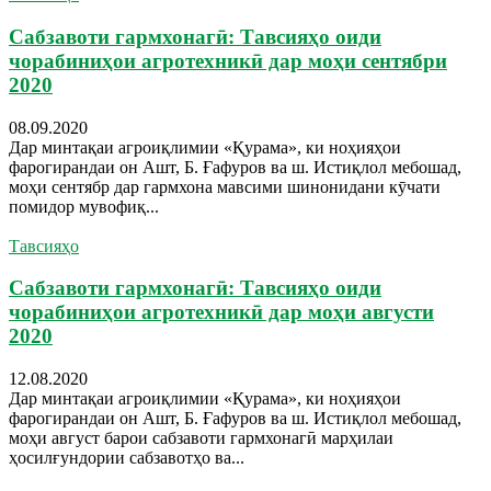
Сабзавоти гармхонагӣ: Тавсияҳо оиди
чорабиниҳои агротехникӣ дар моҳи сентябри
2020
08.09.2020
Дар минтақаи агроиқлимии «Қурама», ки ноҳияҳои
фарогирандаи он Ашт, Б. Ғафуров ва ш. Истиқлол мебошад,
моҳи сентябр дар гармхона мавсими шинонидани кӯчати
помидор мувофиқ...
Тавсияҳо
Сабзавоти гармхонагӣ: Тавсияҳо оиди
чорабиниҳои агротехникӣ дар моҳи августи
2020
12.08.2020
Дар минтақаи агроиқлимии «Қурама», ки ноҳияҳои
фарогирандаи он Ашт, Б. Ғафуров ва ш. Истиқлол мебошад,
моҳи август барои сабзавоти гармхонагӣ марҳилаи
ҳосилғундории сабзавотҳо ва...