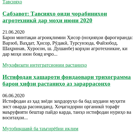
Тавсияҳо
Сабзавот: Тавсияҳо оиди чорабиниҳои
агротехникӣ дар моҳи июни 2020
21.06.2020
Барои минтақаи агроиқлимии Ҳисор (ноҳияҳои фарогиранда:
Варзоб, Ваҳдат, Ҳисор, Рӯдакӣ, Турсунзода, Файзобод,
Шаҳринав, Хуросон, ш. Душанбе) корҳои агротехникие, ки
дар моҳи июн бояд иҷро...
Муҳофизати интегратсионии растаниҳо
Истифодаи ҳашароти фоидаовари трихограмма
барои ҳифзи растаниҳо аз зараррасонҳо
06.06.2020
Истифодаи аз ҳад зиёди заҳрдоруҳо ба бад шудани муҳити
зист оварда расониданд. Хоҷагидории органикӣ торафт
маъруфияти бештар пайдо карда, танҳо истифодаи нуриҳо ва
воситаҳои...
Мутобиқшавӣ ба таъғирёбии иқлим