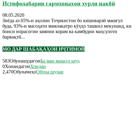
Истифодабарии гармхонаҳои хурди нақбӣ
08.05.2020
Зиёда аз 65%-и аҳолии Тоҷикистон бо кишоварзӣ машғул
буда, 93%-и масоҳати мамлакатро кӯҳҳо ташкил мекунанд, ки
боиси норасогии замини корам ва камбудии маҳсулоти
барвақтӣ...
МО ДАР ШАБАҚАҲОИ ИҶТИМОӢ
583
Обунашудагон
Ба ман маъқул шуд
0
Хонандагон
Хондан
2,470
Обуначиҳо
Обуна шудан