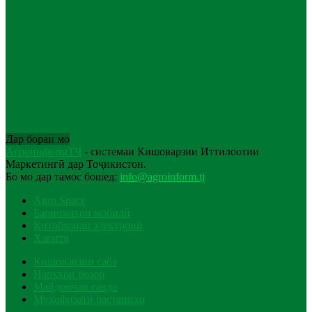
Дар бораи мо
АгроинформТҶ
- системаи Кишоварзии Иттилоотии
Маркетингӣ дар Тоҷикистон.
Бо мо дар тамос бошед:
info@agroinform.tj
Agro Space
Барномаҳои мобилӣ
Китобхонаи электронӣ
Харита
Кишоварзии сабз
Нархҳои бозор
Майдончаи савдо
Муҳофизати растаниҳо