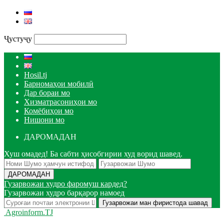
Ҷустуҷу
Hosil.tj
Барномаҳои мобилӣ
Дар бораи мо
Хизматрасониҳои мо
Комёбиҳои мо
Нишони мо
ДАРОМАДАН
Хуш омадед! Ба сабти ҳисобгирии худ ворид шавед.
Гузарвожаи худро фаромуш кардед?
Гузарвожаи худро барқарор намоед
Agroinform.TJ