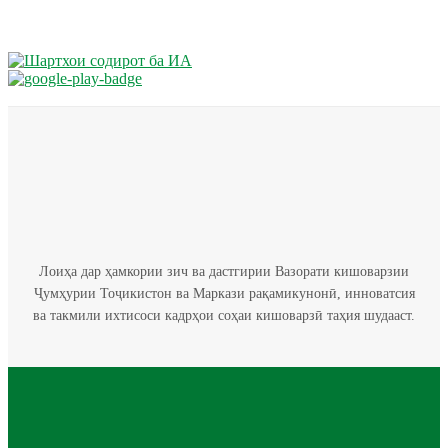
Лоиҳа дар ҳамкории зич ва дастгирии Вазорати кишоварзии
Ҷумҳурии Тоҷикистон ва Маркази рақамикунонӣ, инноватсия
ва такмили ихтисоси кадрҳои соҳаи кишоварзӣ таҳия шудааст.