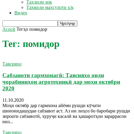
Таҳлили хок
Таҳвили маҳсулоти х/қ
Видео
Асосӣ
Тегҳо
помидор
Тег: помидор
Тавсияҳо
Сабзавоти гармхонагӣ: Тавсияҳо оиди
чорабиниҳои агротехникӣ дар моҳи октябри
2020
11.10.2020
Моҳи октябр дар гармхона айёми рушди кӯчати
шинонидашудаи сабзавот аст. Аз ин лиҳоз бо баробари рушди
зироати сабзавотӣ, хуруҷи касалӣ ва ҳашаротҳои зараррасон
низ...
Тавсияҳо