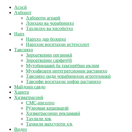
Асосӣ
Ахборот
Ахбороти аграрӣ
Лоиҳахо ва чорабиниҳо
Таҳлилҳо ва ҳисоботҳо
Нарх
Нархҳо дар бозорҳо
Нархҳои воситаҳои истеҳсолот
Тавсияҳо
Зироаткории органикӣ
Зироаткории сарфаҷӯй
Мутобиқшавӣ ба таъғирёбии иқлим
Муҳофизати интегратсионии растаниҳо
Тавсияҳо оиди чорабиниҳои агротехникӣ
Тавсифи воситаҳои ҳифзи растаниҳо
Майдони савдо
Харита
Хизматрасонӣ
СМС-ирсолҳо
Рӯзномаи кишоварзӣ
Хизматрасонии рекламавӣ
Таҳлили хок
Таҳвили маҳсулоти х/қ
Видео