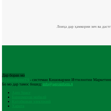
Лоиҳа дар ҳамкории зич ва даст
Дар бораи мо
АгроинформТҶ
- системаи Кишоварзии Иттилоотии Маркетинг
Бо мо дар тамос бошед:
info@agroinform.tj
Agro Space
Барномаҳои мобилӣ
Китобхонаи электронӣ
Харита