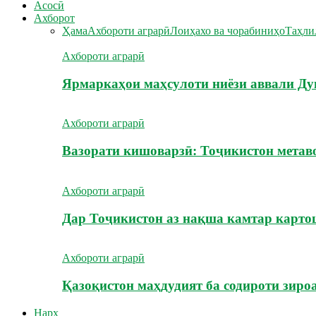
Асосӣ
Ахборот
Ҳама
Ахбороти аграрӣ
Лоиҳахо ва чорабиниҳо
Таҳли
Ахбороти аграрӣ
Ярмаркаҳои маҳсулоти ниёзи аввали Ду
Ахбороти аграрӣ
Вазорати кишоварзӣ: Тоҷикистон метав
Ахбороти аграрӣ
Дар Тоҷикистон аз нақша камтар карт
Ахбороти аграрӣ
Қазоқистон маҳдудият ба содироти зиро
Нарх