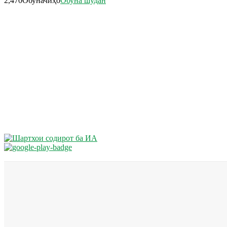
2,470
Обуначиҳо
Обуна шудан