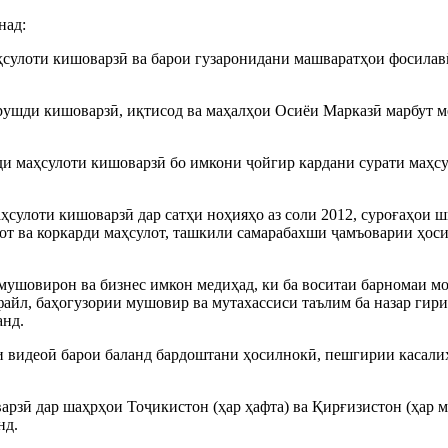
над:
улоти кишоварзӣ ва барои гузаронидани машваратҳои фосилавӣ б
 рушди кишоварзӣ, иқтисод ва маҳалҳои Осиёи Марказӣ марбут м
 маҳсулоти кишоварзӣ бо имкони ҷойгир кардани сурати маҳсуло
ҳсулоти кишоварзӣ дар сатҳи ноҳияҳо аз соли 2012, суроғаҳои ш
т ва коркарди маҳсулот, ташкили самарабахши ҷамъоварии ҳосил
мушовирон ва бизнес имкон медиҳад, ки ба воситаи барномаи мо
айл, баҳогузории мушовир ва мутахассиси таълим ба назар гири
анд.
 видеоӣ барои баланд бардоштани ҳосилнокӣ, пешгирии касалиҳо
рзӣ дар шаҳрҳои Тоҷикистон (ҳар ҳафта) ва Қирғизистон (ҳар м
нд.