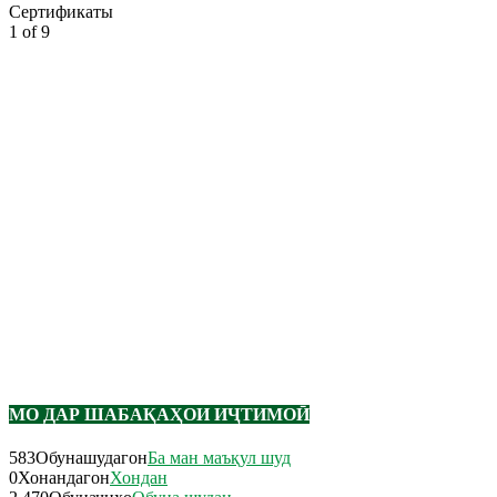
Сертификаты
1
of 9
МО ДАР ШАБАҚАҲОИ ИҶТИМОӢ
583
Обунашудагон
Ба ман маъқул шуд
0
Хонандагон
Хондан