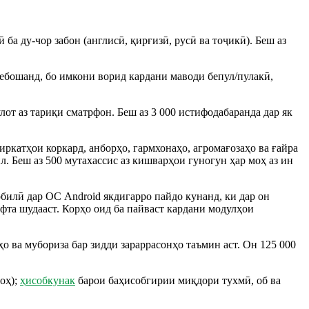
а ду-чор забон (англисӣ, қирғизӣ, русӣ ва тоҷикӣ). Беш аз
ебошанд, бо имкони ворид кардани маводи бепул/пулакӣ,
т аз тариқи сматрфон. Беш аз 3 000 истифодабаранда дар як
иркатҳои коркард, анборҳо, гармхонаҳо, агромағозаҳо ва ғайра
. Беш аз 500 мутахассис аз кишварҳои гуногун ҳар моҳ аз ин
билӣ дар ОС Android якдигарро пайдо кунанд, ки дар он
фта шудааст. Корҳо оид ба пайваст кардани модулҳои
 ва мубориза бар зидди зараррасонҳо таъмин аст. Он 125 000
оҳ);
ҳисобкунак
барои баҳисобгирии миқдори тухмӣ, об ва