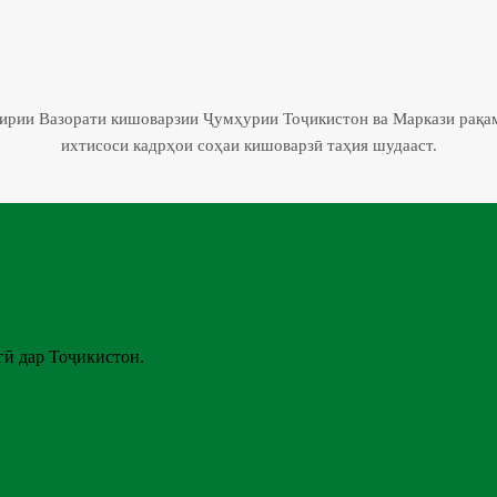
гирии Вазорати кишоварзии Ҷумҳурии Тоҷикистон ва Маркази рақа
ихтисоси кадрҳои соҳаи кишоварзӣ таҳия шудааст.
ӣ дар Тоҷикистон.