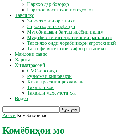
Нархҳо дар бозорҳо
Нархҳои воситаҳои истеҳсолот
Тавсияҳо
Зироаткории органикӣ
Зироаткории сарфаҷӯй
Мутобиқшавӣ ба таъғирёбии иқлим
Муҳофизати интегратсионии растаниҳо
Тавсияҳо оиди чорабиниҳои агротехникӣ
Тавсифи воситаҳои ҳифзи растаниҳо
Майдони савдо
Харита
Хизматрасонӣ
СМС-ирсолҳо
Рӯзномаи кишоварзӣ
Хизматрасонии рекламавӣ
Таҳлили хок
Таҳвили маҳсулоти х/қ
Видео
Асосӣ
Комёбиҳои мо
Комёбиҳои мо