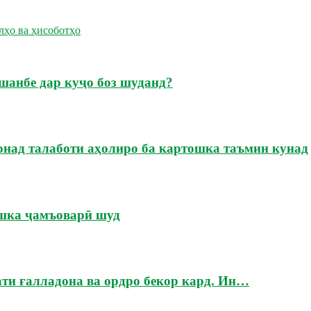
лҳо ва ҳисоботҳо
шанбе дар куҷо боз шуданд?
онад талаботи аҳолиро ба картошка таъмин кунад
ошка ҷамъоварӣ шуд
ати ғалладона ва ордро бекор кард. Ин…