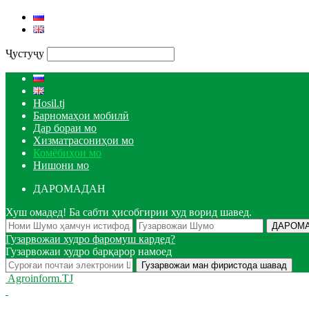
Ҷустуҷу
Hosil.tj
Барномаҳои мобилӣ
Дар бораи мо
Хизматрасониҳои мо
Комёбиҳои мо
Нишони мо
ДАРОМАДАН
Хуш омадед! Ба сабти ҳисобгирии худ ворид шавед.
Гузарвожаи худро фаромуш кардед?
Гузарвожаи худро барқарор намоед
Agroinform.TJ