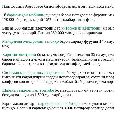
Платформаи AgroSpace ба истифодабарандагон пешниҳод меку
18
барномаҳои мобилии
гуногун барои истеҳсол ва фурӯши маҳс
170 000 боргирӣ, қариб 15% истифодабарандаи фаъол.
Беш аз 600 маводи электронӣ дар
китобхонаи электронӣ
, ки ба
ҷустуҷӯ ва боргирӣ. Беш аз 360 000 маводи боргиришуда.
Майдончаи электронии эълонҳо
барои хариду фурӯши 14 намуди
моҳ.
Харитаи электронӣ
бо маълумот оид ба истеҳсоли 35 намуди ма
барои интихоби дурусти маблағгузорӣ, банақшагирии истеҳсоло
барнома барои ҳалли вазифаҳои худ истифода мебаранд.
Системаи машваратдиҳии фосилавӣ
ба мутахассисони таълим, 
имконияти бақайдгирии соддаи истифодабаранда, сохтани проф
конфронсҳои видеоӣ ва пардохти маблағ ба барнома идома дор
Шабакаи видеоӣ дар YouTube
бо маводи таълимӣ ва иттилоотии
боздид ва зиёда аз 1 500 муштарӣ дорад.
Барномаҳои дигар –
нархҳои чаканаи бозории
маҳсулоти кишова
нуриҳо. Соле ин барномаҳо беш аз 3 000 истифодабаранда дора