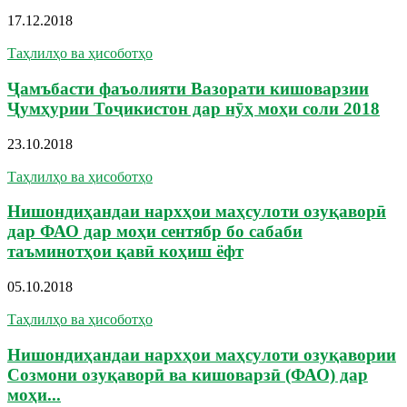
17.12.2018
Таҳлилҳо ва ҳисоботҳо
Ҷамъбасти фаъолияти Вазорати кишоварзии
Ҷумҳурии Тоҷикистон дар нӯҳ моҳи соли 2018
23.10.2018
Таҳлилҳо ва ҳисоботҳо
Нишондиҳандаи нархҳои маҳсулоти озуқаворӣ
дар ФАО дар моҳи сентябр бо сабаби
таъминотҳои қавӣ коҳиш ёфт
05.10.2018
Таҳлилҳо ва ҳисоботҳо
Нишондиҳандаи нархҳои маҳсулоти озуқавории
Созмони озуқаворӣ ва кишоварзӣ (ФАО) дар
моҳи...