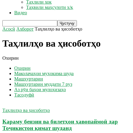
Таҳлили хок
Таҳвили маҳсулоти х/қ
Видео
Асосӣ
Ахборот
Таҳлилҳо ва ҳисоботҳо
Таҳлилҳо ва ҳисоботҳо
Охирин
Охирин
Маколачаҳои муҳокима шуда
Машҳуртарин
Машҳуртарин муддати 7 руз
Аз рӯи баҳои мулоҳизаҳо
Тасодуфӣ
Таҳлилҳо ва ҳисоботҳо
Караму бензин ва билетҳои ҳавопаймоӣ дар
Тоҷикистон қимат шуданд