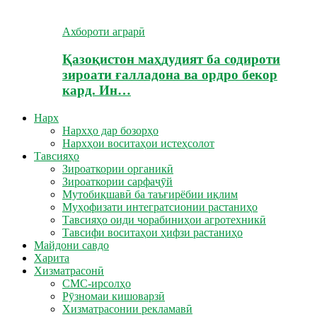
Ахбороти аграрӣ
Қазоқистон маҳдудият ба содироти
зироати ғалладона ва ордро бекор
кард. Ин…
Нарх
Нархҳо дар бозорҳо
Нархҳои воситаҳои истеҳсолот
Тавсияҳо
Зироаткории органикӣ
Зироаткории сарфаҷӯй
Мутобиқшавӣ ба таъғирёбии иқлим
Муҳофизати интегратсионии растаниҳо
Тавсияҳо оиди чорабиниҳои агротехникӣ
Тавсифи воситаҳои ҳифзи растаниҳо
Майдони савдо
Харита
Хизматрасонӣ
СМС-ирсолҳо
Рӯзномаи кишоварзӣ
Хизматрасонии рекламавӣ