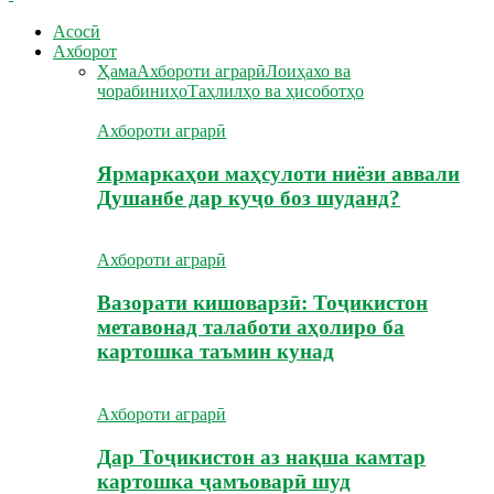
Асосӣ
Ахборот
Ҳама
Ахбороти аграрӣ
Лоиҳахо ва
чорабиниҳо
Таҳлилҳо ва ҳисоботҳо
Ахбороти аграрӣ
Ярмаркаҳои маҳсулоти ниёзи аввали
Душанбе дар куҷо боз шуданд?
Ахбороти аграрӣ
Вазорати кишоварзӣ: Тоҷикистон
метавонад талаботи аҳолиро ба
картошка таъмин кунад
Ахбороти аграрӣ
Дар Тоҷикистон аз нақша камтар
картошка ҷамъоварӣ шуд