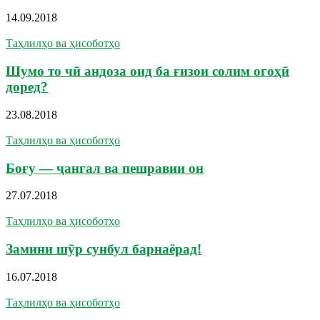
14.09.2018
Таҳлилҳо ва ҳисоботҳо
Шумо то чӣ андоза оид ба ғизои солим огоҳӣ
доред?
23.08.2018
Таҳлилҳо ва ҳисоботҳо
Боғу — ҷангал ва пешравии он
27.07.2018
Таҳлилҳо ва ҳисоботҳо
Замини шӯр сунбул барнаёрад!
16.07.2018
Таҳлилҳо ва ҳисоботҳо