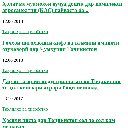
Ҳолат ва муамоҳои вуҷуд дошта дар комплекси
агросаноатии (КАС) пайваста ба...
12.06.2018
Таҳлилҳо ва ҳисоботҳо
Роҳҳои нигоҳдошти-ҳифз ва таъмини амнияти
озуқаворӣ дар Ҷумҳурии Тоҷикистон
12.06.2018
Таҳлилҳо ва ҳисоботҳо
Дар интизории индустриализатсия Тоҷикистон
то ҳол кишвари аграрӣ боқӣ мемонад
23.10.2017
Таҳлилҳо ва ҳисоботҳо
Ҳосили писта дар Тоҷикистон сол то сол кам
мешавад