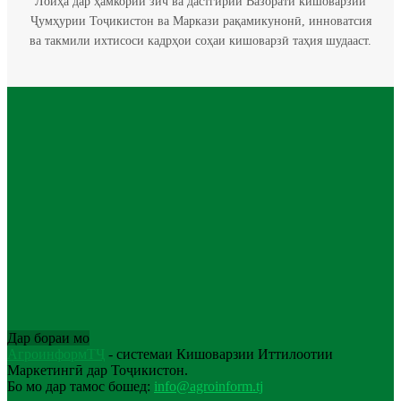
Лоиҳа дар ҳамкории зич ва дастгирии Вазорати кишоварзии
Ҷумҳурии Тоҷикистон ва Маркази рақамикунонӣ, инноватсия
ва такмили ихтисоси кадрҳои соҳаи кишоварзӣ таҳия шудааст.
Дар бораи мо
АгроинформТҶ
- системаи Кишоварзии Иттилоотии
Маркетингӣ дар Тоҷикистон.
Бо мо дар тамос бошед:
info@agroinform.tj