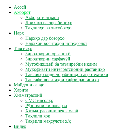
Асосӣ
Ахборот
Ахбороти аграрӣ
Лоиҳахо ва чорабиниҳо
Таҳлилҳо ва ҳисоботҳо
Нарх
Нархҳо дар бозорҳо
Нархҳои воситаҳои истеҳсолот
Тавсияҳо
Зироаткории органикӣ
Зироаткории сарфаҷӯй
Мутобиқшавӣ ба таъғирёбии иқлим
Муҳофизати интегратсионии растаниҳо
Тавсияҳо оиди чорабиниҳои агротехникӣ
Тавсифи воситаҳои ҳифзи растаниҳо
Майдони савдо
Харита
Хизматрасонӣ
СМС-ирсолҳо
Рӯзномаи кишоварзӣ
Хизматрасонии рекламавӣ
Таҳлили хок
Таҳвили маҳсулоти х/қ
Видео