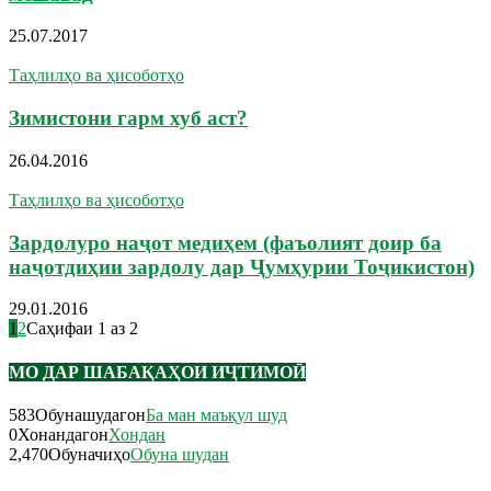
25.07.2017
Таҳлилҳо ва ҳисоботҳо
Зимистони гарм хуб аст?
26.04.2016
Таҳлилҳо ва ҳисоботҳо
Зардолуро наҷот медиҳем (фаъолият доир ба
наҷотдиҳии зардолу дар Ҷумҳурии Тоҷикистон)
29.01.2016
1
2
Саҳифаи 1 аз 2
МО ДАР ШАБАҚАҲОИ ИҶТИМОӢ
583
Обунашудагон
Ба ман маъқул шуд
0
Хонандагон
Хондан
2,470
Обуначиҳо
Обуна шудан