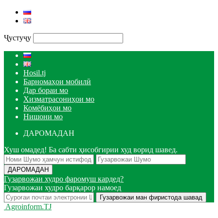
Ҷустуҷу
Hosil.tj
Барномаҳои мобилӣ
Дар бораи мо
Хизматрасониҳои мо
Комёбиҳои мо
Нишони мо
ДАРОМАДАН
Хуш омадед! Ба сабти ҳисобгирии худ ворид шавед.
Гузарвожаи худро фаромуш кардед?
Гузарвожаи худро барқарор намоед
Agroinform.TJ