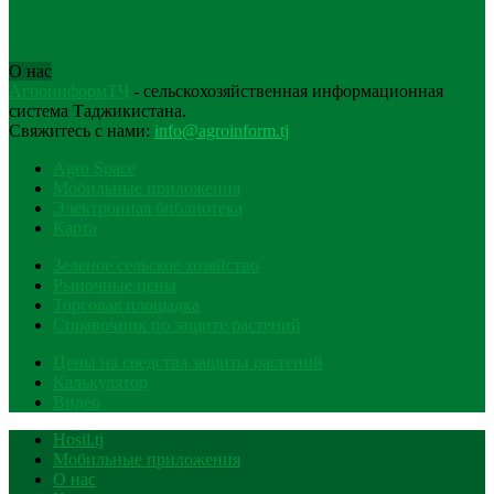
О нас
АгроинформТҶ
- сельскохозяйственная информационная
система Таджикистана.
Свяжитесь с нами:
info@agroinform.tj
Agro Space
Мобильные приложения
Электронная библиотека
Карта
Зеленое сельское хозяйство
Рыночные цены
Торговая площадка
Справочник по защите растений
Цены на средства защиты растений
Калькулятор
Видео
Hosil.tj
Мобильные приложения
О нас