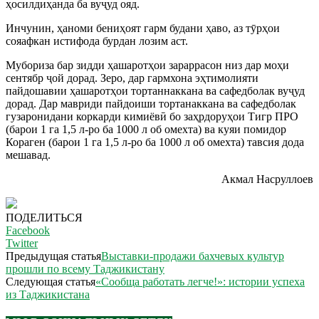
ҳосилдиҳанда ба вуҷуд ояд.
Инчунин, ҳаноми бениҳоят гарм будани ҳаво, аз тӯрҳои
сояафкан истифода бурдан лозим аст.
Мубориза бар зидди ҳашаротҳои зараррасон низ дар моҳи
сентябр ҷой дорад. Зеро, дар гармхона эҳтимолияти
пайдошавии ҳашаротҳои тортаннаккана ва сафедболак вуҷуд
дорад. Дар мавриди пайдоиши тортанаккана ва сафедболак
гузаронидани коркарди кимиёвӣ бо заҳрдоруҳои Тигр ПРО
(барои 1 га 1,5 л-ро ба 1000 л об омехта) ва куяи помидор
Кораген (барои 1 га 1,5 л-ро ба 1000 л об омехта) тавсия дода
мешавад.
Акмал Насруллоев
ПОДЕЛИТЬСЯ
Facebook
Twitter
Предыдущая статья
Выставки-продажи бахчевых культур
прошли по всему Таджикистану
Следующая статья
«Сообща работать легче!»: истории успеха
из Таджикистана