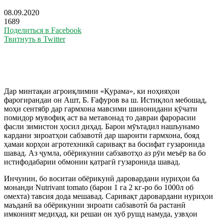
08.09.2020
1689
Поделиться в Facebook
Твитнуть в Twitter
Дар минтақаи агроиқлимии «Қурама», ки ноҳияҳои
фарогирандаи он Ашт, Б. Ғафуров ва ш. Истиқлол мебошад,
моҳи сентябр дар гармхона мавсими шинонидани кӯчати
помидор мувофиқ аст ва метавонад то давраи фарорасии
фасли зимистон ҳосил диҳад. Барои мӯътадил нашъунамо
кардани зироатҳои сабзавотӣ дар шароити гармхона, бояд
ҳамаи корҳои агротехникӣ саривақт ва босифат гузаронида
шавад. Аз ҷумла, обёрикунии сабзавотҳо аз рӯи меъёр ва бо
истифодабарии обмонии қатрагӣ гузаронида шавад.
Инчунин, бо воситаи обёрикунӣ даровардани нуриҳои ба
монанди Nutrivant tomato (барои 1 га 2 кг-ро бо 1000л об
омехта) тавсия дода мешавад. Саривақт даровардани нуриҳои
маъданӣ ва обёрикунии зироати сабзавотӣ ба растанӣ
имконият медиҳад, ки решаи он хуб рушд намуда, узвҳои