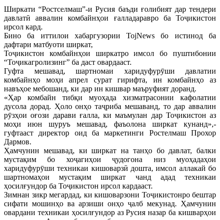
Ширкати “Ростселмаш”-и Русия баъди ғолибият дар тендери
давлатӣ аввалин комбайнҳои ғалладаравро ба Тоҷикистон
ирсол кард.
Бино ба иттилои хабаргузории TojNews бо истинод ба
дафтари матбуоти ширкат,
Тоҷикистон комбайнҳои ширкатро имсол бо пуштибонии
“Тоҷикагролизинг” ба даст овардааст.
Гуфта мешавад, шартномаи харидуфурӯши давлатии
комбайнҳо моҳи апрел сурат гирифта, ин комбайнҳо аз
навъҳое мебошанд, ки дар ин кишвар маъруфият доранд.
«Ҳар комбайн тибқи муоҳада хизматрасонии кафолатии
дусола дорад. Ҳоло онҳо таҷриба мешаванд, то дар аввалин
рӯзҳои оғози дарави ғалла, ки маъмулан дар Тоҷикистон аз
моҳи июн шуруъ мешавад, фаъолона ширкат кунанд»,-
гуфтааст директор оид ба маркетинги Ростелмаш Прохор
Дармов.
Ҳамчунин мешавад, ки ширкат на танҳо бо давлат, балки
мустақим бо хоҷагиҳои ҷудогона низ муоҳадаҳои
харидуфурӯши техникаи кишоварзӣ дошта, имсол аллакай бо
шартномаҳои мустақим ширкат чанд адад техникаи
ҳосилғундор ба Тоҷикистон ирсол кардааст.
Зимнан зикр мегардад, ки кишоварзони Тоҷикистонро бештар
сифати мошинҳо ва арзиши онҳо ҷалб мекунад. Ҳамчунин
овардани техникаи ҳосилғундор аз Русия назар ба кишварҳои