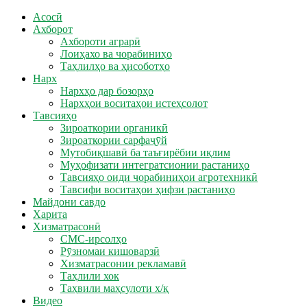
Асосӣ
Ахборот
Ахбороти аграрӣ
Лоиҳахо ва чорабиниҳо
Таҳлилҳо ва ҳисоботҳо
Нарх
Нархҳо дар бозорҳо
Нархҳои воситаҳои истеҳсолот
Тавсияҳо
Зироаткории органикӣ
Зироаткории сарфаҷӯй
Мутобиқшавӣ ба таъғирёбии иқлим
Муҳофизати интегратсионии растаниҳо
Тавсияҳо оиди чорабиниҳои агротехникӣ
Тавсифи воситаҳои ҳифзи растаниҳо
Майдони савдо
Харита
Хизматрасонӣ
СМС-ирсолҳо
Рӯзномаи кишоварзӣ
Хизматрасонии рекламавӣ
Таҳлили хок
Таҳвили маҳсулоти х/қ
Видео