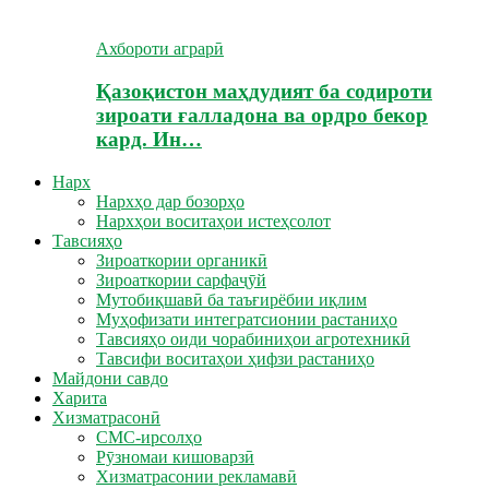
Ахбороти аграрӣ
Қазоқистон маҳдудият ба содироти
зироати ғалладона ва ордро бекор
кард. Ин…
Нарх
Нархҳо дар бозорҳо
Нархҳои воситаҳои истеҳсолот
Тавсияҳо
Зироаткории органикӣ
Зироаткории сарфаҷӯй
Мутобиқшавӣ ба таъғирёбии иқлим
Муҳофизати интегратсионии растаниҳо
Тавсияҳо оиди чорабиниҳои агротехникӣ
Тавсифи воситаҳои ҳифзи растаниҳо
Майдони савдо
Харита
Хизматрасонӣ
СМС-ирсолҳо
Рӯзномаи кишоварзӣ
Хизматрасонии рекламавӣ