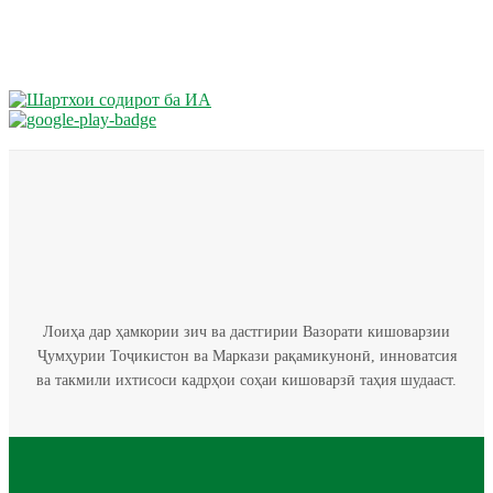
Лоиҳа дар ҳамкории зич ва дастгирии Вазорати кишоварзии
Ҷумҳурии Тоҷикистон ва Маркази рақамикунонӣ, инноватсия
ва такмили ихтисоси кадрҳои соҳаи кишоварзӣ таҳия шудааст.