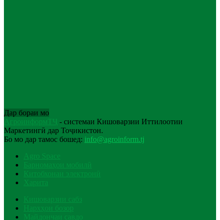
Дар бораи мо
АгроинформТҶ
- системаи Кишоварзии Иттилоотии
Маркетингӣ дар Тоҷикистон.
Бо мо дар тамос бошед:
info@agroinform.tj
Agro Space
Барномаҳои мобилӣ
Китобхонаи электронӣ
Харита
Кишоварзии сабз
Нархҳои бозор
Майдончаи савдо