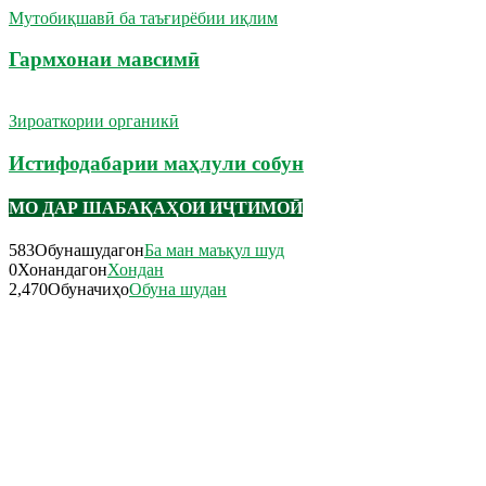
Мутобиқшавӣ ба таъғирёбии иқлим
Гармхонаи мавсимӣ
Зироаткории органикӣ
Истифодабарии маҳлули собун
МО ДАР ШАБАҚАҲОИ ИҶТИМОӢ
583
Обунашудагон
Ба ман маъқул шуд
0
Хонандагон
Хондан
2,470
Обуначиҳо
Обуна шудан