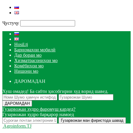
Ҷустуҷу
Hosil.tj
Барномаҳои мобилӣ
Дар бораи мо
Хизматрасониҳои мо
Комёбиҳои мо
Нишони мо
ДАРОМАДАН
Хуш омадед! Ба сабти ҳисобгирии худ ворид шавед.
Гузарвожаи худро фаромуш кардед?
Гузарвожаи худро барқарор намоед
Agroinform.TJ