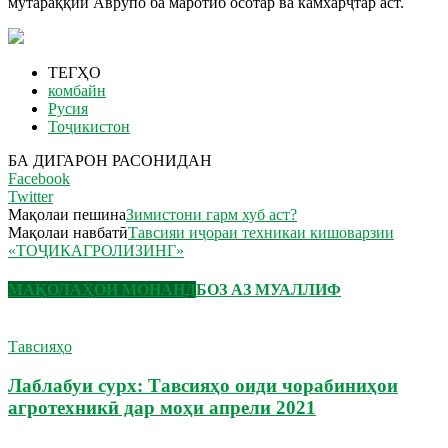
мутараққии Аврупо ба маротиб осотар ва камхарҷтар аст.
ТЕГҲО
комбайн
Русия
Тоҷикистон
БА ДИГАРОН РАСОНИДАН
Facebook
Twitter
Мақолаи пешина
Зимистони гарм хуб аст?
Мақолаи навбатӣ
Тавсияи иҷораи техникаи кишоварзии
«ТОҶИКАГРОЛИЗИНГ»
МАҚОЛАҲОИ МОНАНД
БОЗ АЗ МУАЛЛИФ
Тавсияҳо
Лаблабуи сурх: Тавсияҳо оиди чорабиниҳои
агротехникӣ дар моҳи апрели 2021