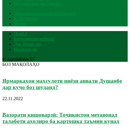
Муҳофизати растаниҳо
Нархҳои воситаҳои истеҳсолот
Калкулятор
Видео
Hosil.tj
Барномаҳои мобилӣ
Дар бораи мо
Нишони мо
© Agroinform.TJ
БОЗ МАҚОЛАҲО
Ярмаркаҳои маҳсулоти ниёзи аввали Душанбе
дар куҷо боз шуданд?
22.11.2022
Вазорати кишоварзӣ: Тоҷикистон метавонад
талаботи аҳолиро ба картошка таъмин кунад