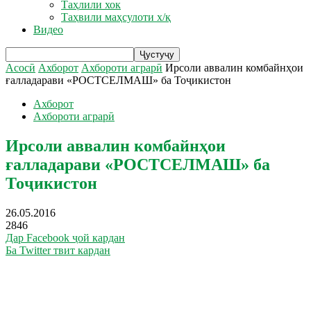
Таҳлили хок
Таҳвили маҳсулоти х/қ
Видео
Асосӣ
Ахборот
Ахбороти аграрӣ
Ирсоли аввалин комбайнҳои
ғалладарави «РОСТСЕЛМАШ» ба Тоҷикистон
Ахборот
Ахбороти аграрӣ
Ирсоли аввалин комбайнҳои
ғалладарави «РОСТСЕЛМАШ» ба
Тоҷикистон
26.05.2016
2846
Дар Facebook ҷой кардан
Ба Twitter твит кардан