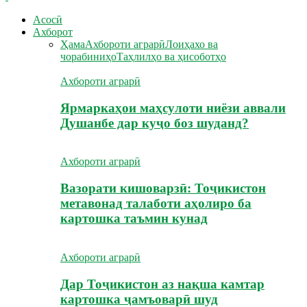
Асосӣ
Ахборот
Ҳама
Ахбороти аграрӣ
Лоиҳахо ва
чорабиниҳо
Таҳлилҳо ва ҳисоботҳо
Ахбороти аграрӣ
Ярмаркаҳои маҳсулоти ниёзи аввали
Душанбе дар куҷо боз шуданд?
Ахбороти аграрӣ
Вазорати кишоварзӣ: Тоҷикистон
метавонад талаботи аҳолиро ба
картошка таъмин кунад
Ахбороти аграрӣ
Дар Тоҷикистон аз нақша камтар
картошка ҷамъоварӣ шуд