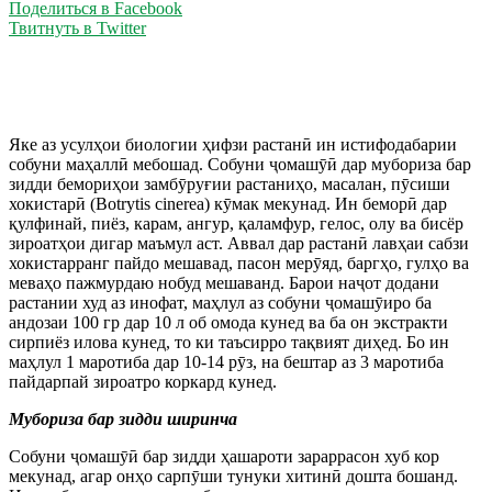
Поделиться в Facebook
Твитнуть в Twitter
Яке аз усулҳои биологии ҳифзи растанӣ ин истифодабарии
собуни маҳаллӣ мебошад. Собуни ҷомашӯӣ дар мубориза бар
зидди бемориҳои замбӯруғии растаниҳо, масалан, пӯсиши
хокистарӣ (Botrytis cinerea) кӯмак мекунад. Ин беморӣ дар
қулфинай, пиёз, карам, ангур, қаламфур, гелос, олу ва бисёр
зироатҳои дигар маъмул аст. Аввал дар растанӣ лавҳаи сабзи
хокистарранг пайдо мешавад, пасон мерӯяд, баргҳо, гулҳо ва
меваҳо пажмурдаю нобуд мешаванд. Барои наҷот додани
растании худ аз инофат, маҳлул аз собуни ҷомашӯиро ба
андозаи 100 гр дар 10 л об омода кунед ва ба он экстракти
сирпиёз илова кунед, то ки таъсирро тақвият диҳед. Бо ин
маҳлул 1 маротиба дар 10-14 рӯз, на бештар аз 3 маротиба
пайдарпай зироатро коркард кунед.
Мубориза бар зидди ширинча
Собуни ҷомашӯӣ бар зидди ҳашароти зараррасон хуб кор
мекунад, агар онҳо сарпӯши тунуки хитинӣ дошта бошанд.