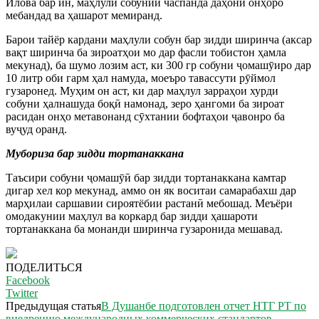
Илова бар ин, маҳлули собунии часпанда даҳони онҳоро
мебандад ва ҳашарот мемиранд.
Барои тайёр кардани маҳлули собун бар зидди ширинча (аксар
вақт ширинча ба зироатҳои мо дар фасли тобистон ҳамла
мекунад), ба шумо лозим аст, ки 300 гр собуни ҷомашӯиро дар
10 литр оби гарм ҳал намуда, моеъро тавассути рӯймол
гузаронед. Муҳим он аст, ки дар маҳлул зарраҳои хурди
собуни ҳалнашуда боқӣ намонад, зеро ҳангоми ба зироат
расидан онҳо метавонанд сӯхтании бофтаҳои ҷавонро ба
вуҷуд оранд.
Мубориза бар зидди тортанаккана
Таъсири собуни ҷомашӯӣ бар зидди тортанаккана камтар
дигар хел кор мекунад, аммо он як воситаи самарабахш дар
марҳилаи саршавии сироятёбии растанӣ мебошад. Меъёри
омодакунии маҳлул ва коркард бар зидди ҳашароти
тортанаккана ба монанди ширинча гузаронида мешавад.
ПОДЕЛИТЬСЯ
Facebook
Twitter
Предыдущая статья
В Душанбе подготовлен отчет НТГ РТ по
внедрению международных коммерческих стандартов.