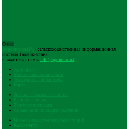
О нас
АгроинформТҶ
- сельскохозяйственная информационная
система Таджикистана.
Свяжитесь с нами:
info@agroinform.tj
Agro Space
Мобильные приложения
Электронная библиотека
Карта
Зеленое сельское хозяйство
Рыночные цены
Торговая площадка
Справочник по защите растений
Цены на средства защиты растений
Калькулятор