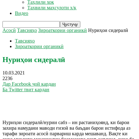
Таҳлили хок
Таҳвили маҳсулоти х/қ
Видео
Асосӣ
Тавсияҳо
Зироаткории органикӣ
Нуриҳои сидералӣ
Тавсияҳо
Зироаткории органикӣ
Нуриҳои сидералӣ
10.03.2021
2236
Дар Facebook ҷой кардан
Ба Twitter твит кардан
Нуриҳои сидералӣ/нурии сабз – ин растаниҳоянд, ки барои
захира намудани маводи ғизоӣ ва баъдан барои истифода аз
тарафи зироати асосӣ парвариш карда мешаванд. Вақте ки