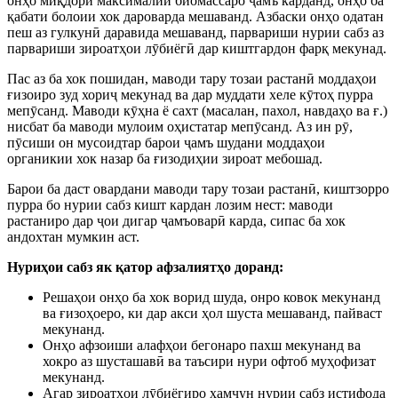
онҳо миқдори максималии биомассаро ҷамъ карданд, онҳо ба
қабати болоии хок дароварда мешаванд. Азбаски онҳо одатан
пеш аз гулкунӣ даравида мешаванд, парвариши нурии сабз аз
парвариши зироатҳои лӯбиёгӣ дар киштгардон фарқ мекунад.
Пас аз ба хок пошидан, маводи тару тозаи растанӣ моддаҳои
ғизоиро зуд хориҷ мекунад ва дар муддати хеле кӯтоҳ пурра
мепӯсанд. Маводи кӯҳна ё сахт (масалан, пахол, навдаҳо ва ғ.)
нисбат ба маводи мулоим оҳистатар мепӯсанд. Аз ин рӯ,
пӯсиши он мусоидтар барои ҷамъ шудани моддаҳои
органикии хок назар ба ғизодиҳии зироат мебошад.
Барои ба даст овардани маводи тару тозаи растанӣ, киштзорро
пурра бо нурии сабз кишт кардан лозим нест: маводи
растаниро дар ҷои дигар ҷамъоварӣ карда, сипас ба хок
андохтан мумкин аст.
Нуриҳои сабз як қатор афзалиятҳо доранд:
Решаҳои онҳо ба хок ворид шуда, онро ковок мекунанд
ва ғизоҳоеро, ки дар акси ҳол шуста мешаванд, пайваст
мекунанд.
Онҳо афзоиши алафҳои бегонаро пахш мекунанд ва
хокро аз шусташавӣ ва таъсири нури офтоб муҳофизат
мекунанд.
Агар зироатҳои лӯбиёгиро ҳамчун нурии сабз истифода