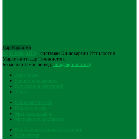
Дар бораи мо
АгроинформТҶ
- системаи Кишоварзии Иттилоотии
Маркетингӣ дар Тоҷикистон.
Бо мо дар тамос бошед:
info@agroinform.tj
Agro Space
Барномаҳои мобилӣ
Китобхонаи электронӣ
Харита
Кишоварзии сабз
Нархҳои бозор
Майдончаи савдо
Муҳофизати растаниҳо
Нархҳои воситаҳои истеҳсолот
Калкулятор