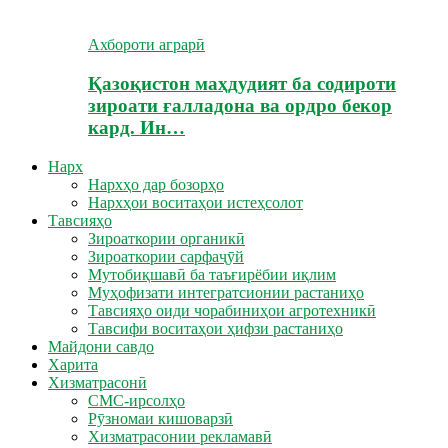
Ахбороти аграрӣ
Қазоқистон маҳдудият ба содироти
зироати ғалладона ва ордро бекор
кард. Ин…
Нарх
Нархҳо дар бозорҳо
Нархҳои воситаҳои истеҳсолот
Тавсияҳо
Зироаткории органикӣ
Зироаткории сарфаҷӯй
Мутобиқшавӣ ба таъғирёбии иқлим
Муҳофизати интегратсионии растаниҳо
Тавсияҳо оиди чорабиниҳои агротехникӣ
Тавсифи воситаҳои ҳифзи растаниҳо
Майдони савдо
Харита
Хизматрасонӣ
СМС-ирсолҳо
Рӯзномаи кишоварзӣ
Хизматрасонии рекламавӣ