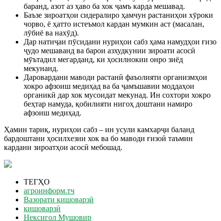
баранд, азот аз ҳаво ба хок ҷамъ карда мешавад.
Баъзе зироатҳои сидералиро ҳамчун растаниҳои хӯроки
чорво, ё ҳатто истеъмол кардан мумкин аст (масалан,
лӯбиё ва нахӯд).
Дар натиҷаи пӯсидани нуриҳои сабз ҳама намудҳои ғизо
ҷудо мешаванд ва барои азхудкунии зироати асосӣ
мӯътадил мегарданд, ки ҳосилнокии онро зиёд
мекунанд.
Даровардани маводи растанӣ фаъолияти организмҳои
хокро афзоиш медиҳад ва ба ҷамъшавии моддаҳои
органикӣ дар хок мусоидат мекунад. Ин сохтори хокро
беҳтар намуда, қобилияти нигоҳ доштани намиро
афзоиш медиҳад.
Ҳамин тариқ, нуриҳои сабз – ин усули камхарҷи баланд
бардоштани ҳосилхезии хок ва бо маводи ғизоӣ таъмин
кардани зироатҳои асосӣ мебошад.
ТЕГҲО
агроинформ.тч
Вазорати кишоварзӣ
кишоварзӣ
Нексигол Мушовир