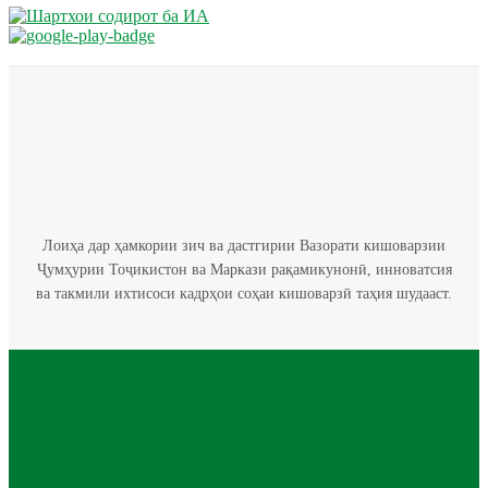
Лоиҳа дар ҳамкории зич ва дастгирии Вазорати кишоварзии
Ҷумҳурии Тоҷикистон ва Маркази рақамикунонӣ, инноватсия
ва такмили ихтисоси кадрҳои соҳаи кишоварзӣ таҳия шудааст.