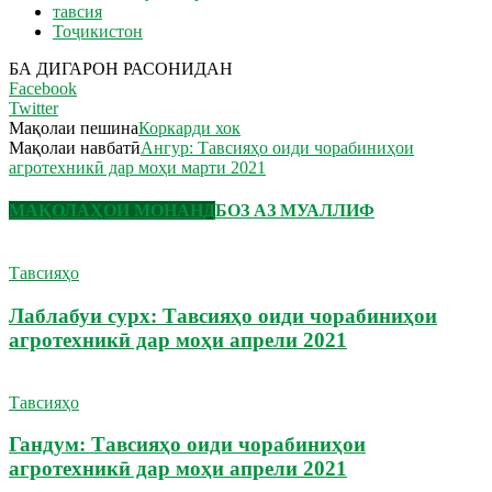
тавсия
Тоҷикистон
БА ДИГАРОН РАСОНИДАН
Facebook
Twitter
Мақолаи пешина
Коркарди хок
Мақолаи навбатӣ
Ангур: Тавсияҳо оиди чорабиниҳои
агротехникӣ дар моҳи марти 2021
МАҚОЛАҲОИ МОНАНД
БОЗ АЗ МУАЛЛИФ
Тавсияҳо
Лаблабуи сурх: Тавсияҳо оиди чорабиниҳои
агротехникӣ дар моҳи апрели 2021
Тавсияҳо
Гандум: Тавсияҳо оиди чорабиниҳои
агротехникӣ дар моҳи апрели 2021