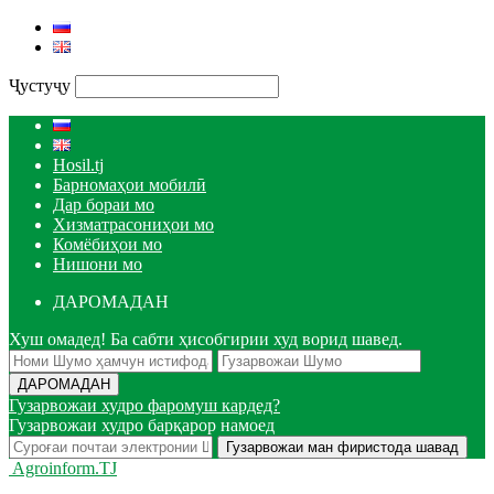
Ҷустуҷу
Hosil.tj
Барномаҳои мобилӣ
Дар бораи мо
Хизматрасониҳои мо
Комёбиҳои мо
Нишони мо
ДАРОМАДАН
Хуш омадед! Ба сабти ҳисобгирии худ ворид шавед.
Гузарвожаи худро фаромуш кардед?
Гузарвожаи худро барқарор намоед
Agroinform.TJ