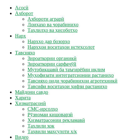
Асосӣ
Ахборот
Ахбороти аграрӣ
Лоиҳахо ва чорабиниҳо
Таҳлилҳо ва ҳисоботҳо
Нарх
Нархҳо дар бозорҳо
Нархҳои воситаҳои истеҳсолот
Тавсияҳо
Зироаткории органикӣ
Зироаткории сарфаҷӯй
Мутобиқшавӣ ба таъғирёбии иқлим
Муҳофизати интегратсионии растаниҳо
Тавсияҳо оиди чорабиниҳои агротехникӣ
Тавсифи воситаҳои ҳифзи растаниҳо
Майдони савдо
Харита
Хизматрасонӣ
СМС-ирсолҳо
Рӯзномаи кишоварзӣ
Хизматрасонии рекламавӣ
Таҳлили хок
Таҳвили маҳсулоти х/қ
Видео