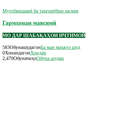
Мутобиқшавӣ ба таъғирёбии иқлим
Гармхонаи мавсимӣ
МО ДАР ШАБАҚАҲОИ ИҶТИМОӢ
583
Обунашудагон
Ба ман маъқул шуд
0
Хонандагон
Хондан
2,470
Обуначиҳо
Обуна шудан