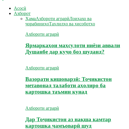
Асосӣ
Ахборот
Ҳама
Ахбороти аграрӣ
Лоиҳахо ва
чорабиниҳо
Таҳлилҳо ва ҳисоботҳо
Ахбороти аграрӣ
Ярмаркаҳои маҳсулоти ниёзи аввали
Душанбе дар куҷо боз шуданд?
Ахбороти аграрӣ
Вазорати кишоварзӣ: Тоҷикистон
метавонад талаботи аҳолиро ба
картошка таъмин кунад
Ахбороти аграрӣ
Дар Тоҷикистон аз нақша камтар
картошка ҷамъоварӣ шуд