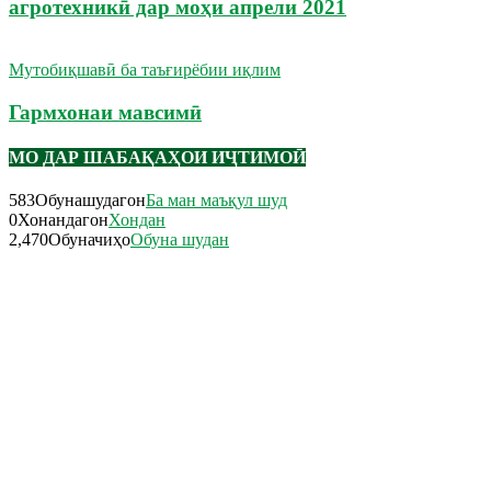
агротехникӣ дар моҳи апрели 2021
Мутобиқшавӣ ба таъғирёбии иқлим
Гармхонаи мавсимӣ
МО ДАР ШАБАҚАҲОИ ИҶТИМОӢ
583
Обунашудагон
Ба ман маъқул шуд
0
Хонандагон
Хондан
2,470
Обуначиҳо
Обуна шудан