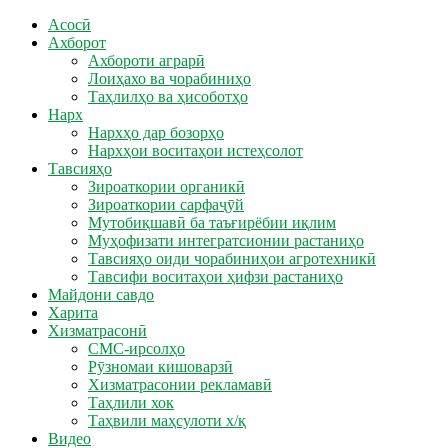
Асосӣ
Ахборот
Ахбороти аграрӣ
Лоиҳахо ва чорабиниҳо
Таҳлилҳо ва ҳисоботҳо
Нарх
Нархҳо дар бозорҳо
Нархҳои воситаҳои истеҳсолот
Тавсияҳо
Зироаткории органикӣ
Зироаткории сарфаҷӯй
Мутобиқшавӣ ба таъғирёбии иқлим
Муҳофизати интегратсионии растаниҳо
Тавсияҳо оиди чорабиниҳои агротехникӣ
Тавсифи воситаҳои ҳифзи растаниҳо
Майдони савдо
Харита
Хизматрасонӣ
СМС-ирсолҳо
Рӯзномаи кишоварзӣ
Хизматрасонии рекламавӣ
Таҳлили хок
Таҳвили маҳсулоти х/қ
Видео