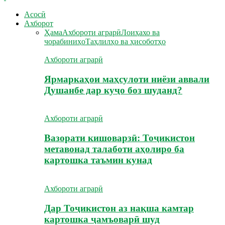
Асосӣ
Ахборот
Ҳама
Ахбороти аграрӣ
Лоиҳахо ва
чорабиниҳо
Таҳлилҳо ва ҳисоботҳо
Ахбороти аграрӣ
Ярмаркаҳои маҳсулоти ниёзи аввали
Душанбе дар куҷо боз шуданд?
Ахбороти аграрӣ
Вазорати кишоварзӣ: Тоҷикистон
метавонад талаботи аҳолиро ба
картошка таъмин кунад
Ахбороти аграрӣ
Дар Тоҷикистон аз нақша камтар
картошка ҷамъоварӣ шуд