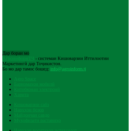
Дар бораи мо
АгроинформТҶ
- системаи Кишоварзии Иттилоотии
Маркетингӣ дар Тоҷикистон.
Бо мо дар тамос бошед:
info@agroinform.tj
Agro Space
Барномаҳои мобилӣ
Китобхонаи электронӣ
Харита
Кишоварзии сабз
Нархҳои бозор
Майдончаи савдо
Муҳофизати растаниҳо
Нархҳои воситаҳои истеҳсолот