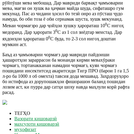
рӯйпӯши мева мебошад. Дар мавриди барвақт ҷамъоварии
мева, мағзи он хушк ва ҳаҷман майда шуда, сифаташро гум
мекунад. Пас аз чидани ҳосил бо тезӣ онро аз пӯсташ ҷудо
намуда, бо оби тоза ё оби сернамак шуста, хушк мекунанд.
0
Меваи чормағзро дар ҷойҳои хушку ҳарораташ 10
С нигоҳ
0
медоранд. Дар ҳарорати 3
С аз 1 сол зиёдтар меистад. Дар
0
яхдонҳои ҳарораташ 0
С буда, то 2-3 сол нигоҳ доштан
мумкин аст.
Баъд аз ҷамъоварии чормағз дар мавриди пайдоиши
ҳашаротҳои зараррасон ба монанди кирми мевахӯраки
чормағз, тортанакканаи намадии чормағз, куяи чормағз
пошидани инсектитсид акаритсиди Тигр ПРО (барои 1 га 1,5
л-ро ба 1000 л об омехта) тавсия дода мешавад. Заҳрдоруҳоро
бо истифода аз дорупошакҳои фишорашон баланд пошидан
лозим аст, ки пурра дар сатҳи шоху навда маҳлули корӣ рафта
расад.
ТЕГҲО
Вазорати кишоварзӣ
маҳсулоти кишоварзӣ
муҳофизат