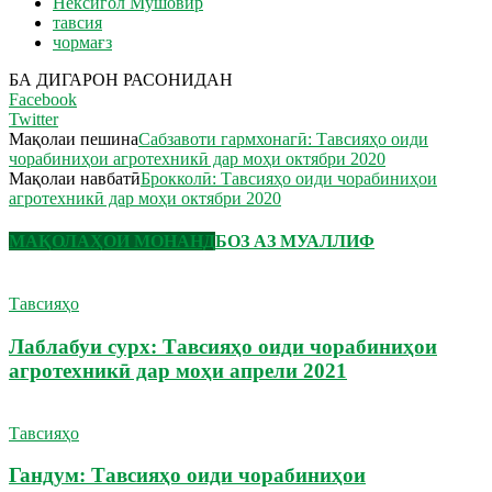
Нексигол Мушовир
тавсия
чормағз
БА ДИГАРОН РАСОНИДАН
Facebook
Twitter
Мақолаи пешина
Сабзавоти гармхонагӣ: Тавсияҳо оиди
чорабиниҳои агротехникӣ дар моҳи октябри 2020
Мақолаи навбатӣ
Брокколӣ: Тавсияҳо оиди чорабиниҳои
агротехникӣ дар моҳи октябри 2020
МАҚОЛАҲОИ МОНАНД
БОЗ АЗ МУАЛЛИФ
Тавсияҳо
Лаблабуи сурх: Тавсияҳо оиди чорабиниҳои
агротехникӣ дар моҳи апрели 2021
Тавсияҳо
Гандум: Тавсияҳо оиди чорабиниҳои