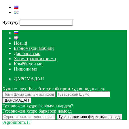
Ҷустуҷу
Hosil.tj
Барномаҳои мобилӣ
Дар бораи мо
Хизматрасониҳои мо
Комёбиҳои мо
Нишони мо
ДАРОМАДАН
Хуш омадед! Ба сабти ҳисобгирии худ ворид шавед.
Гузарвожаи худро фаромуш кардед?
Гузарвожаи худро барқарор намоед
Agroinform.TJ