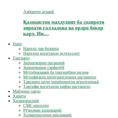
Ахбороти аграрӣ
Қазоқистон маҳдудият ба содироти
зироати ғалладона ва ордро бекор
кард. Ин…
Нарх
Нархҳо дар бозорҳо
Нархҳои воситаҳои истеҳсолот
Тавсияҳо
Зироаткории органикӣ
Зироаткории сарфаҷӯй
Мутобиқшавӣ ба таъғирёбии иқлим
Муҳофизати интегратсионии растаниҳо
Тавсияҳо оиди чорабиниҳои агротехникӣ
Тавсифи воситаҳои ҳифзи растаниҳо
Майдони савдо
Харита
Хизматрасонӣ
СМС-ирсолҳо
Рӯзномаи кишоварзӣ
Хизматрасонии рекламавӣ