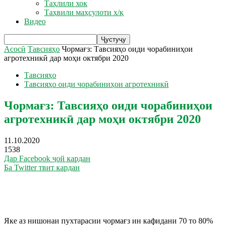
Таҳлили хок
Таҳвили маҳсулоти х/қ
Видео
Асосӣ
Тавсияҳо
Чормағз: Тавсияҳо оиди чорабиниҳои
агротехникӣ дар моҳи октябри 2020
Тавсияҳо
Тавсияҳо оиди чорабиниҳои агротехникӣ
Чормағз: Тавсияҳо оиди чорабиниҳои
агротехникӣ дар моҳи октябри 2020
11.10.2020
1538
Дар Facebook ҷой кардан
Ба Twitter твит кардан
Яке аз нишонаи пухтарасии чормағз ин кафидани 70 то 80%