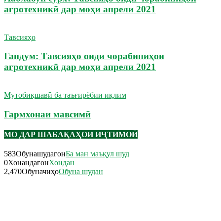
агротехникӣ дар моҳи апрели 2021
Тавсияҳо
Гандум: Тавсияҳо оиди чорабиниҳои
агротехникӣ дар моҳи апрели 2021
Мутобиқшавӣ ба таъғирёбии иқлим
Гармхонаи мавсимӣ
МО ДАР ШАБАҚАҲОИ ИҶТИМОӢ
583
Обунашудагон
Ба ман маъқул шуд
0
Хонандагон
Хондан
2,470
Обуначиҳо
Обуна шудан