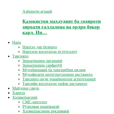
Ахбороти аграрӣ
Қазоқистон маҳдудият ба содироти
зироати ғалладона ва ордро бекор
кард. Ин…
Нарх
Нархҳо дар бозорҳо
Нархҳои воситаҳои истеҳсолот
Тавсияҳо
Зироаткории органикӣ
Зироаткории сарфаҷӯй
Мутобиқшавӣ ба таъғирёбии иқлим
Муҳофизати интегратсионии растаниҳо
Тавсияҳо оиди чорабиниҳои агротехникӣ
Тавсифи воситаҳои ҳифзи растаниҳо
Майдони савдо
Харита
Хизматрасонӣ
СМС-ирсолҳо
Рӯзномаи кишоварзӣ
Хизматрасонии рекламавӣ