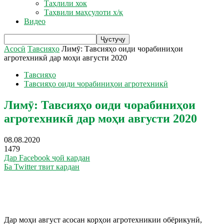
Таҳлили хок
Таҳвили маҳсулоти х/қ
Видео
Асосӣ
Тавсияҳо
Лимӯ: Тавсияҳо оиди чорабиниҳои
агротехникӣ дар моҳи августи 2020
Тавсияҳо
Тавсияҳо оиди чорабиниҳои агротехникӣ
Лимӯ: Тавсияҳо оиди чорабиниҳои
агротехникӣ дар моҳи августи 2020
08.08.2020
1479
Дар Facebook ҷой кардан
Ба Twitter твит кардан
Дар моҳи август асосан корҳои агротехникии обёрикунӣ,