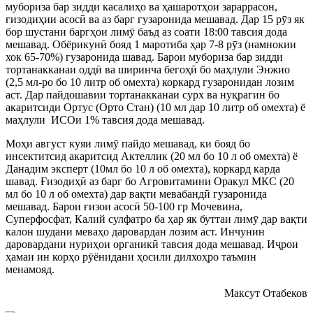
мубориза бар зидди касалиҳо ва ҳашаротҳои зараррасон,
ғизодиҳии асосӣ ва аз барг гузаронида мешавад. Дар 15 рӯз як
бор шустани баргҳои лимӯ баъд аз соати 18:00 тавсия дода
мешавад. Обёрикунӣ бояд 1 маротиба ҳар 7-8 рӯз (намнокии
хок 65-70%) гузаронида шавад. Барои мубориза бар зидди
тортанакканаи оддӣ ва ширинча бегоҳӣ бо маҳлули Энжио
(2,5 мл-ро бо 10 литр об омехта) коркард гузаронидан лозим
аст. Дар пайдошавии тортанакканаи сурх ва нуқрагин бо
акаритсиди Ортус (Орто Стан) (10 мл дар 10 литр об омехта) ё
маҳлули ИСОи 1% тавсия дода мешавад.
Моҳи август куяи лимӯ пайдо мешавад, ки бояд бо
инсектитсид акаритсид Актеллик (20 мл бо 10 л об омехта) ё
Данадим эксперт (10мл бо 10 л об омехта), коркард карда
шавад. Ғизодиҳӣ аз барг бо Агровитамини Оракул МКС (20
мл бо 10 л об омехта) дар вақти мевабандӣ гузаронида
мешавад. Барои ғизои асосӣ 50-100 гр Мочевина,
Суперфосфат, Калий сулфатро ба ҳар як буттаи лимӯ дар вақти
калон шудани меваҳо даровардан лозим аст. Инчунин
даровардани нуриҳои органикӣ тавсия дода мешавад. Иҷрои
ҳамаи ин корҳо рӯёнидани ҳосили дилхоҳро таъмин
менамояд.
Максут Отабеков