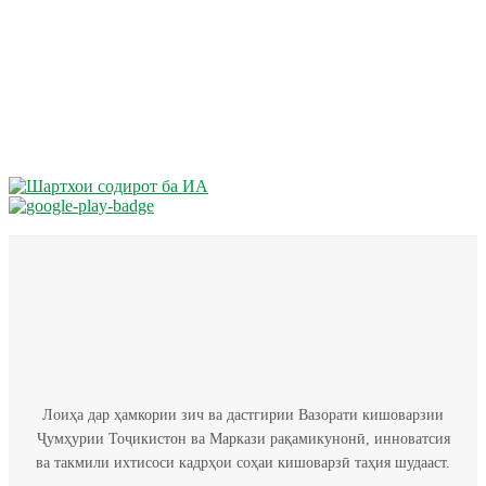
Лоиҳа дар ҳамкории зич ва дастгирии Вазорати кишоварзии
Ҷумҳурии Тоҷикистон ва Маркази рақамикунонӣ, инноватсия
ва такмили ихтисоси кадрҳои соҳаи кишоварзӣ таҳия шудааст.