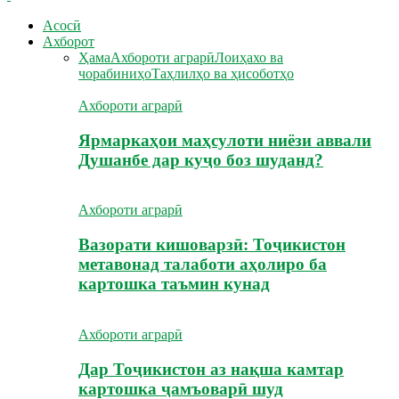
Асосӣ
Ахборот
Ҳама
Ахбороти аграрӣ
Лоиҳахо ва
чорабиниҳо
Таҳлилҳо ва ҳисоботҳо
Ахбороти аграрӣ
Ярмаркаҳои маҳсулоти ниёзи аввали
Душанбе дар куҷо боз шуданд?
Ахбороти аграрӣ
Вазорати кишоварзӣ: Тоҷикистон
метавонад талаботи аҳолиро ба
картошка таъмин кунад
Ахбороти аграрӣ
Дар Тоҷикистон аз нақша камтар
картошка ҷамъоварӣ шуд