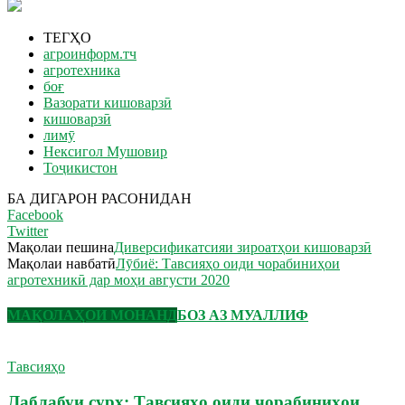
ТЕГҲО
агроинформ.тч
агротехника
боғ
Вазорати кишоварзӣ
кишоварзӣ
лимӯ
Нексигол Мушовир
Тоҷикистон
БА ДИГАРОН РАСОНИДАН
Facebook
Twitter
Мақолаи пешина
Диверсификатсияи зироатҳои кишоварзӣ
Мақолаи навбатӣ
Лӯбиё: Тавсияҳо оиди чорабиниҳои
агротехникӣ дар моҳи августи 2020
МАҚОЛАҲОИ МОНАНД
БОЗ АЗ МУАЛЛИФ
Тавсияҳо
Лаблабуи сурх: Тавсияҳо оиди чорабиниҳои