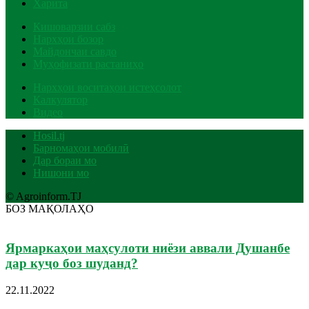
Харита
Кишоварзии сабз
Нархҳои бозор
Майдончаи савдо
Муҳофизати растаниҳо
Нархҳои воситаҳои истеҳсолот
Калкулятор
Видео
Hosil.tj
Барномаҳои мобилӣ
Дар бораи мо
Нишони мо
© Agroinform.TJ
БОЗ МАҚОЛАҲО
Ярмаркаҳои маҳсулоти ниёзи аввали Душанбе
дар куҷо боз шуданд?
22.11.2022