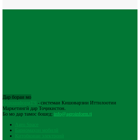
Дар бораи мо
АгроинформТҶ
- системаи Кишоварзии Иттилоотии
Маркетингӣ дар Тоҷикистон.
Бо мо дар тамос бошед:
info@agroinform.tj
Agro Space
Барномаҳои мобилӣ
Китобхонаи электронӣ