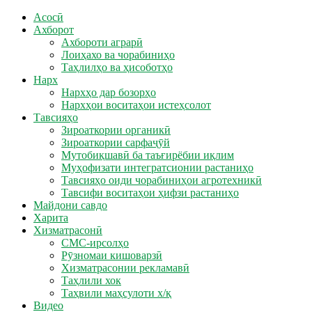
Асосӣ
Ахборот
Ахбороти аграрӣ
Лоиҳахо ва чорабиниҳо
Таҳлилҳо ва ҳисоботҳо
Нарх
Нархҳо дар бозорҳо
Нархҳои воситаҳои истеҳсолот
Тавсияҳо
Зироаткории органикӣ
Зироаткории сарфаҷӯй
Мутобиқшавӣ ба таъғирёбии иқлим
Муҳофизати интегратсионии растаниҳо
Тавсияҳо оиди чорабиниҳои агротехникӣ
Тавсифи воситаҳои ҳифзи растаниҳо
Майдони савдо
Харита
Хизматрасонӣ
СМС-ирсолҳо
Рӯзномаи кишоварзӣ
Хизматрасонии рекламавӣ
Таҳлили хок
Таҳвили маҳсулоти х/қ
Видео