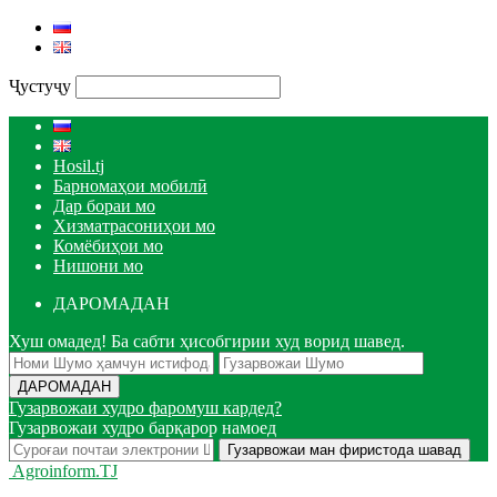
Ҷустуҷу
Hosil.tj
Барномаҳои мобилӣ
Дар бораи мо
Хизматрасониҳои мо
Комёбиҳои мо
Нишони мо
ДАРОМАДАН
Хуш омадед! Ба сабти ҳисобгирии худ ворид шавед.
Гузарвожаи худро фаромуш кардед?
Гузарвожаи худро барқарор намоед
Agroinform.TJ