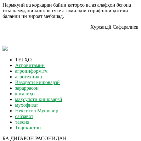
Нармкунӣ ва коркарди байни қаторҳо ва аз алафҳои бегона
тоза намудани киштзор яке аз омилҳои гирифтани ҳосили
баланди ин зироат мебошад.
Хурсандӣ Сафаралиев
ТЕГҲО
Агровитамин
агроинформ.тч
агротехника
Вазорати кишоварзӣ
зараррасон
касалиҳо
маҳсулоти кишоварзӣ
муҳофизат
Нексигол Мушовир
сабзавот
тавсия
Тоҷикистон
БА ДИГАРОН РАСОНИДАН