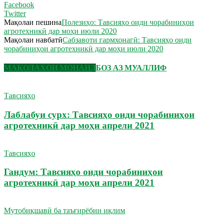
Facebook
Twitter
Мақолаи пешина
Полезиҳо: Тавсияҳо оиди чорабиниҳои
агротехникӣ дар моҳи июли 2020
Мақолаи навбатӣ
Сабзавоти гармхонагӣ: Тавсияҳо оиди
чорабиниҳои агротехникӣ дар моҳи июли 2020
МАҚОЛАҲОИ МОНАНД
БОЗ АЗ МУАЛЛИФ
Тавсияҳо
Лаблабуи сурх: Тавсияҳо оиди чорабиниҳои
агротехникӣ дар моҳи апрели 2021
Тавсияҳо
Гандум: Тавсияҳо оиди чорабиниҳои
агротехникӣ дар моҳи апрели 2021
Мутобиқшавӣ ба таъғирёбии иқлим