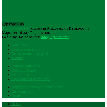
Дар бораи мо
АгроинформТҶ
- системаи Кишоварзии Иттилоотии
Маркетингӣ дар Тоҷикистон.
Бо мо дар тамос бошед:
info@agroinform.tj
Agro Space
Барномаҳои мобилӣ
Китобхонаи электронӣ
Харита
Кишоварзии сабз
Нархҳои бозор
Майдончаи савдо
Муҳофизати растаниҳо
Нархҳои воситаҳои истеҳсолот
Калкулятор
Видео
Hosil.tj