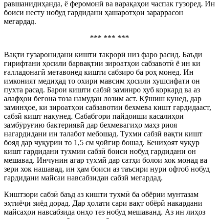
равшанидиҳанда, ё феромонӣ ва варақаҳои часпак гузоред. Ин
боиси несту нобуд гардидани ҳашаротҳои зараррасон
мегардад.
*** *** ***
Вақти гузаронидани кишти такрорӣ низ фаро расид. Баъди
гирифтани ҳосили барвақтии зироатҳои сабзавотӣ ё ин ки
ғалладонагӣ метавонед кишти сабзиро ба роҳ монед. Ин
имконият медиҳад то охири мавсим ҳосили хушсифати он
пухта расад. Барои кишти сабзӣ заминро хуб коркард ва аз
алафҳои бегона тоза намудан лозим аст. Кӯшиш кунед, дар
заминҳое, ки зироатҳои сабзавотии бехмева кишт гардидааст,
сабзӣ кишт накунед. Сабабгори пайдоиши касалиҳои
замбӯруғию бактериявӣ дар бехмевагиҳо маҳз риоя
нагардидани ин талабот мебошад. Тухми сабзӣ вақти кишт
бояд дар чуқурии то 1,5 см ҷойгир бошад. Бениҳоят чуқур
кишт гардидани тухмии сабзӣ боиси нобуд гардидани он
мешавад. Инчунин агар тухмӣ дар сатҳи болои хок монад ва
зери хок нашавад, ин ҳам боиси аз таъсири нури офтоб нобуд
гардидани майсаи навсабзидаи сабзӣ мегардад.
Киштзори сабзӣ баъд аз кишти тухмӣ ба обёрии мунтазам
эҳтиёҷи зиёд дорад. Дар ҳолати сари вақт обёрӣ накардани
майсаҳои навсабзида онҳо тез нобуд мешаванд. Аз ин лиҳоз