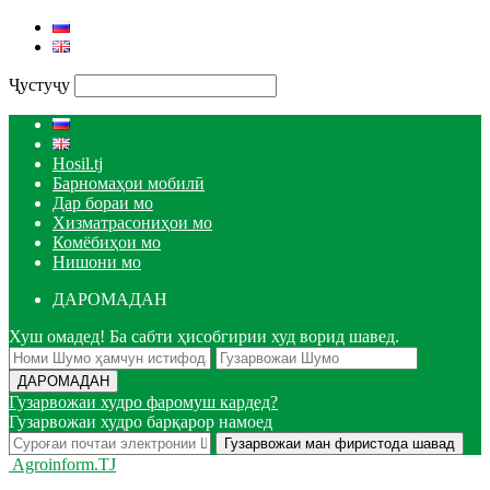
Ҷустуҷу
Hosil.tj
Барномаҳои мобилӣ
Дар бораи мо
Хизматрасониҳои мо
Комёбиҳои мо
Нишони мо
ДАРОМАДАН
Хуш омадед! Ба сабти ҳисобгирии худ ворид шавед.
Гузарвожаи худро фаромуш кардед?
Гузарвожаи худро барқарор намоед
Agroinform.TJ