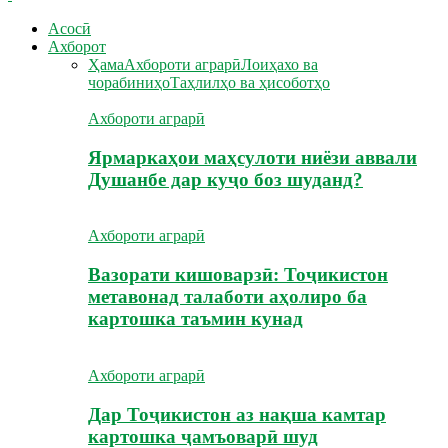
Асосӣ
Ахборот
Ҳама
Ахбороти аграрӣ
Лоиҳахо ва
чорабиниҳо
Таҳлилҳо ва ҳисоботҳо
Ахбороти аграрӣ
Ярмаркаҳои маҳсулоти ниёзи аввали
Душанбе дар куҷо боз шуданд?
Ахбороти аграрӣ
Вазорати кишоварзӣ: Тоҷикистон
метавонад талаботи аҳолиро ба
картошка таъмин кунад
Ахбороти аграрӣ
Дар Тоҷикистон аз нақша камтар
картошка ҷамъоварӣ шуд