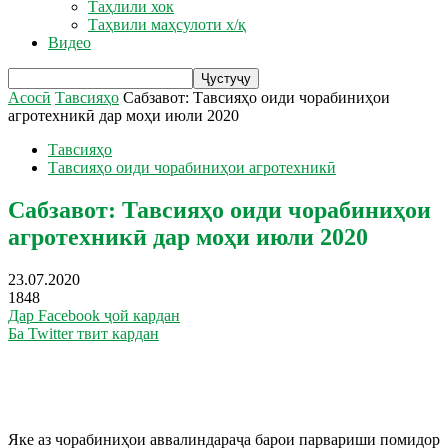
Таҳлили хок
Таҳвили маҳсулоти х/қ
Видео
Асосӣ
Тавсияҳо
Сабзавот: Тавсияҳо оиди чорабиниҳои
агротехникӣ дар моҳи июли 2020
Тавсияҳо
Тавсияҳо оиди чорабиниҳои агротехникӣ
Сабзавот: Тавсияҳо оиди чорабиниҳои
агротехникӣ дар моҳи июли 2020
23.07.2020
1848
Дар Facebook ҷой кардан
Ба Twitter твит кардан
Яке аз чорабиниҳои аввалиндараҷа барои парвариши помидор