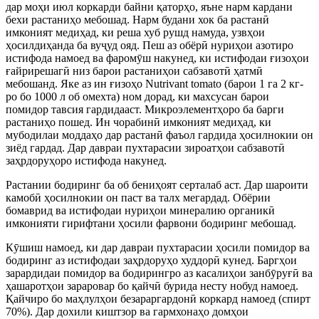
дар моҳи июл коркарди байни қаторҳо, яъне нарм кардани
бехи растаниҳо мебошад. Нарм будани хок ба растанӣ
имконият медиҳад, ки реша хуб рушд намуда, узвҳои
ҳосилдиҳанда ба вуҷуд ояд. Пеш аз обёрӣ нуриҳои азотиро
истифода намоед ва фаромӯш накунед, ки истифодаи ғизоҳои
ғайрирешагӣ низ барои растаниҳои сабзавотӣ ҳатмӣ
мебошанд. Яке аз ин ғизоҳо Nutrivant tomato (барои 1 га 2 кг-
ро бо 1000 л об омехта) ном дорад, ки махсусан барои
помидор тавсия гардидааст. Микроэлементҳоро ба барги
растаниҳо пошед. Ин чорабинӣ имконият медиҳад, ки
мубодилаи моддаҳо дар растанӣ фаъол гардида ҳосилнокии он
зиёд гардад. Дар давраи пухтарасии зироатҳои сабзавотӣ
заҳрдоруҳоро истифода накунед.
Растании бодиринг ба об бениҳоят серталаб аст. Дар шароити
камобӣ ҳосилнокии он паст ва талх мегардад. Обёрии
бомаврид ва истифодаи нуриҳои минералию органикӣ
имконияти гирифтани ҳосили фарвони бодиринг мебошад.
Кӯшиш намоед, ки дар давраи пухтарасии ҳосили помидор ва
бодиринг аз истифодаи заҳрдоруҳо худдорӣ кунед. Баргҳои
зарардидаи помидор ва бодирингро аз касалиҳои занбӯруғӣ ва
ҳашаротҳои зараровар бо қайчӣ бурида несту нобуд намоед.
Қайчиро бо маҳлулҳои безараргардонӣ коркард намоед (спирт
70%). Дар дохили киштзор ва гармхонаҳо домҳои