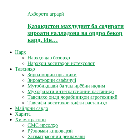
Ахбороти аграрӣ
Қазоқистон маҳдудият ба содироти
зироати ғалладона ва ордро бекор
кард. Ин…
Нарх
Нархҳо дар бозорҳо
Нархҳои воситаҳои истеҳсолот
Тавсияҳо
Зироаткории органикӣ
Зироаткории сарфаҷӯй
Мутобиқшавӣ ба таъғирёбии иқлим
Муҳофизати интегратсионии растаниҳо
Тавсияҳо оиди чорабиниҳои агротехникӣ
Тавсифи воситаҳои ҳифзи растаниҳо
Майдони савдо
Харита
Хизматрасонӣ
СМС-ирсолҳо
Рӯзномаи кишоварзӣ
Хизматрасонии рекламавӣ