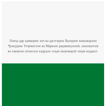
Лоиҳа дар ҳамкории зич ва дастгирии Вазорати кишоварзии
Ҷумҳурии Тоҷикистон ва Маркази рақамикунонӣ, инноватсия
ва такмили ихтисоси кадрҳои соҳаи кишоварзӣ таҳия шудааст.