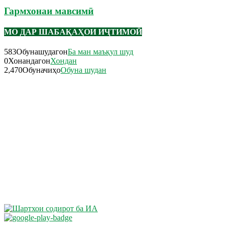
Гармхонаи мавсимӣ
МО ДАР ШАБАҚАҲОИ ИҶТИМОӢ
583
Обунашудагон
Ба ман маъқул шуд
0
Хонандагон
Хондан
2,470
Обуначиҳо
Обуна шудан