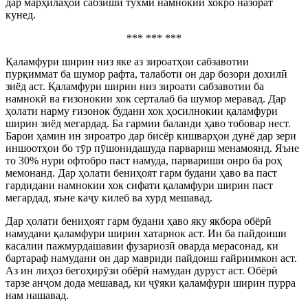
дар марҳилаҳои сабзиши тухмӣ намнокии хокро назорат
кунед.
*** *** ***
Қаламфури ширин низ яке аз зироатҳои сабзавотии
пурқиммат ба шумор рафта, талаботи он дар бозори дохилӣ
зиёд аст. Қаламфури ширин низ зироати сабзавотии ба
намнокӣ ва ғизонокии хок серталаб ба шумор меравад. Дар
ҳолати нарму ғизонок будани хок ҳосилнокии қаламфури
ширин зиёд мегардад. Ба гармии баланди ҳаво тобовар нест.
Барои ҳамин ин зироатро дар бисёр кишварҳои дунё дар зери
иншоотҳои бо тӯр пӯшонидашуда парвариш менамоянд. Яъне
то 30% нури офтобро паст намуда, парвариши онро ба роҳ
мемонанд. Дар ҳолати бениҳоят гарм будани ҳаво ва паст
гардидани намнокии хок сифати қаламфури ширин паст
мегардад, яъне каҷу килеб ва хурд мешавад.
Дар ҳолати бениҳоят гарм будани ҳаво яку якбора обёрӣ
намудани қаламфури ширин хатарнок аст. Ин ба пайдоиши
касалии пажмурдашавии фузариозӣ оварда мерасонад, ки
бартараф намудани он дар мавриди пайдоиш ғайриимкон аст.
Аз ин лиҳоз бегоҳирӯзи обёрӣ намудан дуруст аст. Обёрӣ
тарзе анҷом дода мешавад, ки ҷӯяки қаламфури ширин пурра
нам нашавад.