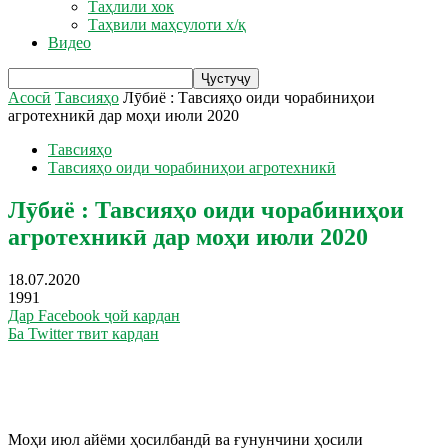
Таҳлили хок
Таҳвили маҳсулоти х/қ
Видео
Асосӣ
Тавсияҳо
Лӯбиё : Тавсияҳо оиди чорабиниҳои
агротехникӣ дар моҳи июли 2020
Тавсияҳо
Тавсияҳо оиди чорабиниҳои агротехникӣ
Лӯбиё : Тавсияҳо оиди чорабиниҳои
агротехникӣ дар моҳи июли 2020
18.07.2020
1991
Дар Facebook ҷой кардан
Ба Twitter твит кардан
Моҳи июл айёми ҳосилбандӣ ва ғунунчини ҳосили