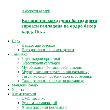
Ахбороти аграрӣ
Қазоқистон маҳдудият ба содироти
зироати ғалладона ва ордро бекор
кард. Ин…
Нарх
Нархҳо дар бозорҳо
Нархҳои воситаҳои истеҳсолот
Тавсияҳо
Зироаткории органикӣ
Зироаткории сарфаҷӯй
Мутобиқшавӣ ба таъғирёбии иқлим
Муҳофизати интегратсионии растаниҳо
Тавсияҳо оиди чорабиниҳои агротехникӣ
Тавсифи воситаҳои ҳифзи растаниҳо
Майдони савдо
Харита
Хизматрасонӣ
СМС-ирсолҳо
Рӯзномаи кишоварзӣ
Хизматрасонии рекламавӣ