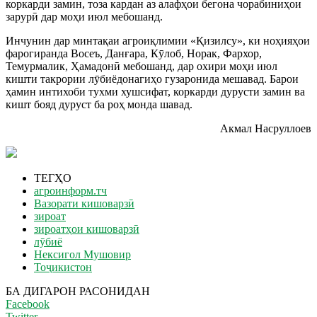
коркарди замин, тоза кардан аз алафҳои бегона чорабиниҳои
зарурӣ дар моҳи июл мебошанд.
Инчунин дар минтақаи агроиқлимии «Қизилсу», ки ноҳияҳои
фарогиранда Восеъ, Данғара, Кӯлоб, Норак, Фархор,
Темурмалик, Ҳамадонӣ мебошанд, дар охири моҳи июл
кишти такрории лӯбиёдонагиҳо гузаронида мешавад. Барои
ҳамин интихоби тухми хушсифат, коркарди дурусти замин ва
кишт бояд дуруст ба роҳ монда шавад.
Акмал Насруллоев
ТЕГҲО
агроинформ.тч
Вазорати кишоварзӣ
зироат
зироатҳои кишоварзӣ
лӯбиё
Нексигол Мушовир
Тоҷикистон
БА ДИГАРОН РАСОНИДАН
Facebook
Twitter