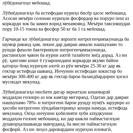
лӯбёдонагиҳо мебошад.
Лӯбиёдонагиҳо ба истифодаи нуриҳо бисёр ҳасос мебошанд.
Асосан меъёри солонаи нуриҳои фосфордор ва поруро пеш аз
коркарди хок ба замин ворид менамоянд. Меъёри тавсияшудаи
пору 10-15 тонна ва фосфор 50 кг ба 1 га мебошад.
Гарчанде ки лӯбиёдонагиҳо зироати нитрогенҷамъкунанда ба
шумор раванд ҳам, лекин дар давраи аввали нашъунамо то
рушди фаъоли бактерияҳои нитрогенҷамъкунанда,
растаниҳои ҷавон ба нурии азотӣ талаботи зиёд дорад. Аз ин
рӯ, ҳангоми кишт ё гузаронидани коркарди якуми байни
қаторҳо бояд нуриҳои азотӣ аз рӯи меъёри 25-30 кг дар як
гектар истифода шаванд. Инчунин истифодаи хокистар бо
меъёри 300-400 кг дар як гектар барои баландбардории ҳосил
мусоидат мекунад.
Лӯбиёдонагиҳо нисбати дигар зироатҳои кишоварзӣ
моддаҳои ғизоиро аз хок камтар мегиранд. Одатан дар давраи
нашъунамо 78%- и нитрогени барои рушду нумӯъ заруриро аз
ҳисоби нитрогени лӯндабактерияҳо захира намуда, истифода
мекунанд. Онҳо инчунин қобилияти хуби азхудкунии
моддаҳои ғизоие мебошанд, ки дар шакли пайвастагиҳои
душворҳалшаванда мавҷуданд, ба мисли пайвастагиҳои
фосфорӣ. Аз ин лиҳоз даровардани нуриҳои иловагӣ,