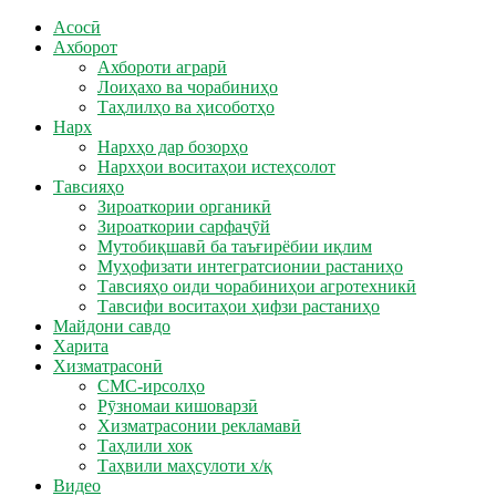
Асосӣ
Ахборот
Ахбороти аграрӣ
Лоиҳахо ва чорабиниҳо
Таҳлилҳо ва ҳисоботҳо
Нарх
Нархҳо дар бозорҳо
Нархҳои воситаҳои истеҳсолот
Тавсияҳо
Зироаткории органикӣ
Зироаткории сарфаҷӯй
Мутобиқшавӣ ба таъғирёбии иқлим
Муҳофизати интегратсионии растаниҳо
Тавсияҳо оиди чорабиниҳои агротехникӣ
Тавсифи воситаҳои ҳифзи растаниҳо
Майдони савдо
Харита
Хизматрасонӣ
СМС-ирсолҳо
Рӯзномаи кишоварзӣ
Хизматрасонии рекламавӣ
Таҳлили хок
Таҳвили маҳсулоти х/қ
Видео