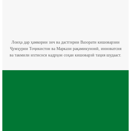
Лоиҳа дар ҳамкории зич ва дастгирии Вазорати кишоварзии
Ҷумҳурии Тоҷикистон ва Маркази рақамикунонӣ, инноватсия
ва такмили ихтисоси кадрҳои соҳаи кишоварзӣ таҳия шудааст.