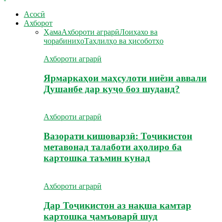
Асосӣ
Ахборот
Ҳама
Ахбороти аграрӣ
Лоиҳахо ва
чорабиниҳо
Таҳлилҳо ва ҳисоботҳо
Ахбороти аграрӣ
Ярмаркаҳои маҳсулоти ниёзи аввали
Душанбе дар куҷо боз шуданд?
Ахбороти аграрӣ
Вазорати кишоварзӣ: Тоҷикистон
метавонад талаботи аҳолиро ба
картошка таъмин кунад
Ахбороти аграрӣ
Дар Тоҷикистон аз нақша камтар
картошка ҷамъоварӣ шуд