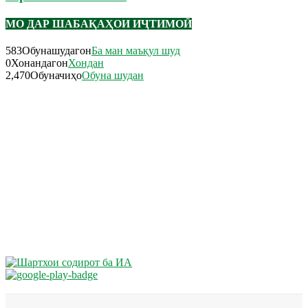
МО ДАР ШАБАҚАҲОИ ИҶТИМОӢ
583
Обунашудагон
Ба ман маъқул шуд
0
Хонандагон
Хондан
2,470
Обуначиҳо
Обуна шудан