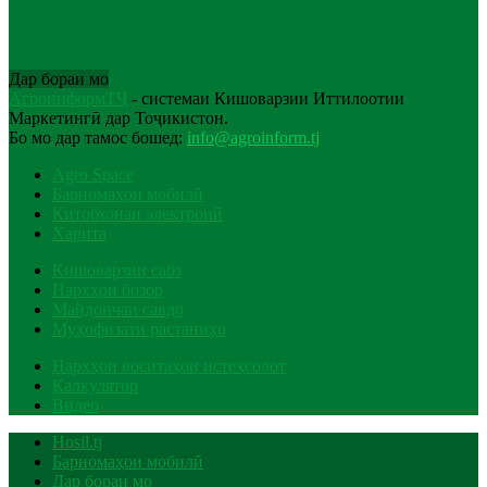
Дар бораи мо
АгроинформТҶ
- системаи Кишоварзии Иттилоотии
Маркетингӣ дар Тоҷикистон.
Бо мо дар тамос бошед:
info@agroinform.tj
Agro Space
Барномаҳои мобилӣ
Китобхонаи электронӣ
Харита
Кишоварзии сабз
Нархҳои бозор
Майдончаи савдо
Муҳофизати растаниҳо
Нархҳои воситаҳои истеҳсолот
Калкулятор
Видео
Hosil.tj
Барномаҳои мобилӣ
Дар бораи мо