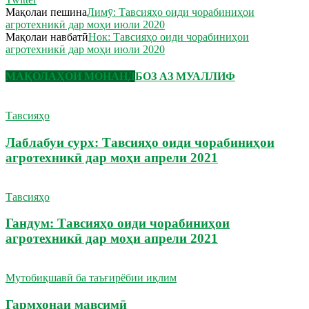
Мақолаи пешина
Лимӯ: Тавсияҳо оиди чорабиниҳои
агротехникӣ дар моҳи июли 2020
Мақолаи навбатӣ
Нок: Тавсияҳо оиди чорабиниҳои
агротехникӣ дар моҳи июли 2020
МАҚОЛАҲОИ МОНАНД
БОЗ АЗ МУАЛЛИФ
Тавсияҳо
Лаблабуи сурх: Тавсияҳо оиди чорабиниҳои
агротехникӣ дар моҳи апрели 2021
Тавсияҳо
Гандум: Тавсияҳо оиди чорабиниҳои
агротехникӣ дар моҳи апрели 2021
Мутобиқшавӣ ба таъғирёбии иқлим
Гармхонаи мавсимӣ