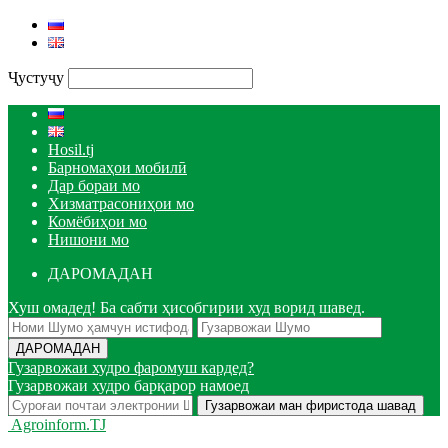
Ҷустуҷу
Hosil.tj
Барномаҳои мобилӣ
Дар бораи мо
Хизматрасониҳои мо
Комёбиҳои мо
Нишони мо
ДАРОМАДАН
Хуш омадед! Ба сабти ҳисобгирии худ ворид шавед.
Гузарвожаи худро фаромуш кардед?
Гузарвожаи худро барқарор намоед
Agroinform.TJ