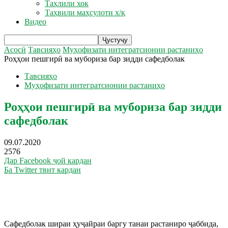
Таҳлили хок
Таҳвили маҳсулоти х/қ
Видео
Асосӣ
Тавсияҳо
Муҳофизати интегратсионии растаниҳо
Роҳҳои пешгирӣ ва мубориза бар зидди сафедболак
Тавсияҳо
Муҳофизати интегратсионии растаниҳо
Роҳҳои пешгирӣ ва мубориза бар зидди
сафедболак
09.07.2020
2576
Дар Facebook ҷой кардан
Ба Twitter твит кардан
Сафедболак шираи ҳуҷайраи баргу танаи растаниро ҷаббида,