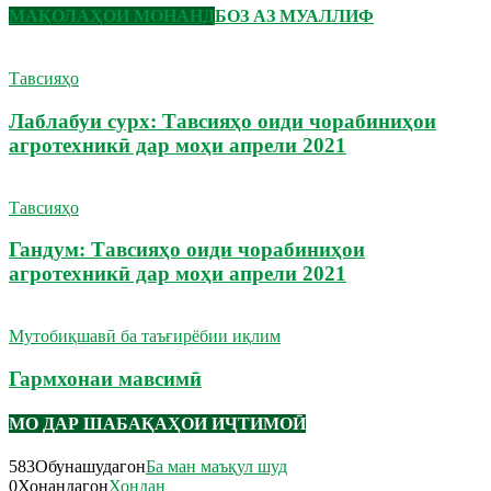
МАҚОЛАҲОИ МОНАНД
БОЗ АЗ МУАЛЛИФ
Тавсияҳо
Лаблабуи сурх: Тавсияҳо оиди чорабиниҳои
агротехникӣ дар моҳи апрели 2021
Тавсияҳо
Гандум: Тавсияҳо оиди чорабиниҳои
агротехникӣ дар моҳи апрели 2021
Мутобиқшавӣ ба таъғирёбии иқлим
Гармхонаи мавсимӣ
МО ДАР ШАБАҚАҲОИ ИҶТИМОӢ
583
Обунашудагон
Ба ман маъқул шуд
0
Хонандагон
Хондан