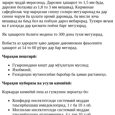
зарари ҷиддӣ мерасонад. Дарозии ҳашарот то 1,5 мм буда,
дарозии болҳояш аз 1,8 то 3 мм мешавад. Кирминаи
сафедболак чор марҳилаи синну солиро мегузаронад ва дар
синни чорум ба ҳолати оромӣ даромада, ба мисли зоча
мешавад ва баъд бол ва пойҳои дароз мебарорад. Тухмро якҷоя
ва ё алоҳида дар қисмати поёни барг мегузорад.
Як ҳашароти болиғи модина то 300 дона тухм мегузорад.
Вобаста аз ҳарорати ҳаво давраи давомнокии фаъолияти
ҳашарот аз 14 то 60 рӯзро дар бар мегирад.
Чораҳои пешгирӣ:
Гузаронидани кишт дар мӯҳлатҳои мусоид;
Яхобмонӣ;
Ғизодиҳии мутаносибан баробар ба ҳамаи растаниҳо.
Чораҳои мубориза ва усули кимиёвӣ:
Коркарди кимиёвӣ пеш аз гулкунии зироатҳо бо:
Конфидор инсектитсиди системавӣ моддаи
таъсирбахшаш имидоклоприд, 1 г ба 10 л об.
Моспилан инсектитсиди системавӣ моддаи
таъсирбахшаш атсетамиприд, 4 г дар 10 л об.