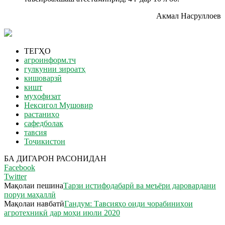
Акмал Насруллоев
ТЕГҲО
агроинформ.тч
гулкунии зироатҳ
кишоварзӣ
кишт
муҳофизат
Нексигол Мушовир
растаниҳо
сафедболак
тавсия
Тоҷикистон
БА ДИГАРОН РАСОНИДАН
Facebook
Twitter
Мақолаи пешина
Тарзи истифодабарӣ ва меъёри даровардани
поруи маҳаллӣ
Мақолаи навбатӣ
Гандум: Тавсияҳо оиди чорабиниҳои
агротехникӣ дар моҳи июли 2020