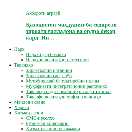
Ахбороти аграрӣ
Қазоқистон маҳдудият ба содироти
зироати ғалладона ва ордро бекор
кард. Ин…
Нарх
Нархҳо дар бозорҳо
Нархҳои воситаҳои истеҳсолот
Тавсияҳо
Зироаткории органикӣ
Зироаткории сарфаҷӯй
Мутобиқшавӣ ба таъғирёбии иқлим
Муҳофизати интегратсионии растаниҳо
Тавсияҳо оиди чорабиниҳои агротехникӣ
Тавсифи воситаҳои ҳифзи растаниҳо
Майдони савдо
Харита
Хизматрасонӣ
СМС-ирсолҳо
Рӯзномаи кишоварзӣ
Хизматрасонии рекламавӣ