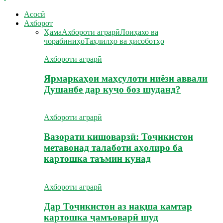
Асосӣ
Ахборот
Ҳама
Ахбороти аграрӣ
Лоиҳахо ва
чорабиниҳо
Таҳлилҳо ва ҳисоботҳо
Ахбороти аграрӣ
Ярмаркаҳои маҳсулоти ниёзи аввали
Душанбе дар куҷо боз шуданд?
Ахбороти аграрӣ
Вазорати кишоварзӣ: Тоҷикистон
метавонад талаботи аҳолиро ба
картошка таъмин кунад
Ахбороти аграрӣ
Дар Тоҷикистон аз нақша камтар
картошка ҷамъоварӣ шуд