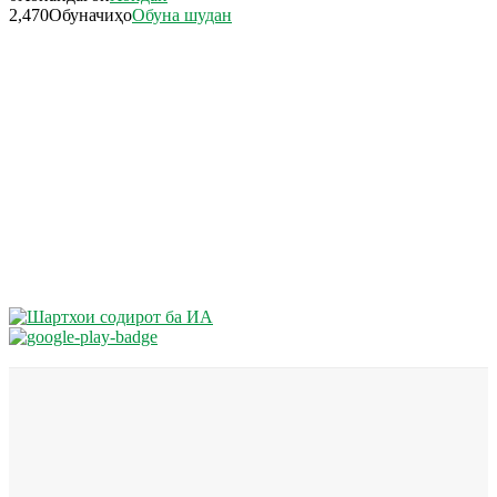
2,470
Обуначиҳо
Обуна шудан