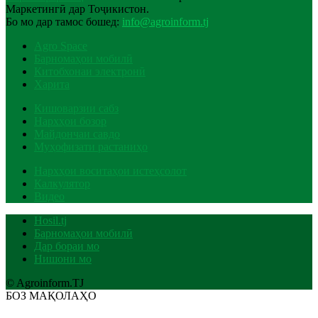
Маркетингӣ дар Тоҷикистон.
Бо мо дар тамос бошед:
info@agroinform.tj
Agro Space
Барномаҳои мобилӣ
Китобхонаи электронӣ
Харита
Кишоварзии сабз
Нархҳои бозор
Майдончаи савдо
Муҳофизати растаниҳо
Нархҳои воситаҳои истеҳсолот
Калкулятор
Видео
Hosil.tj
Барномаҳои мобилӣ
Дар бораи мо
Нишони мо
© Agroinform.TJ
БОЗ МАҚОЛАҲО