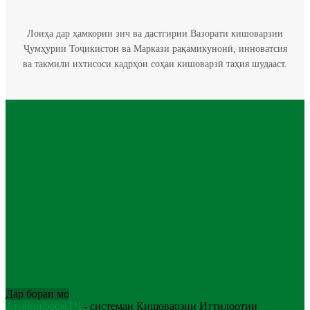
Лоиҳа дар ҳамкории зич ва дастгирии Вазорати кишоварзии
Ҷумҳурии Тоҷикистон ва Маркази рақамикунонӣ, инноватсия
ва такмили ихтисоси кадрҳои соҳаи кишоварзӣ таҳия шудааст.
Дар бораи мо
АгроинформТҶ
- системаи Кишоварзии Иттилоотии