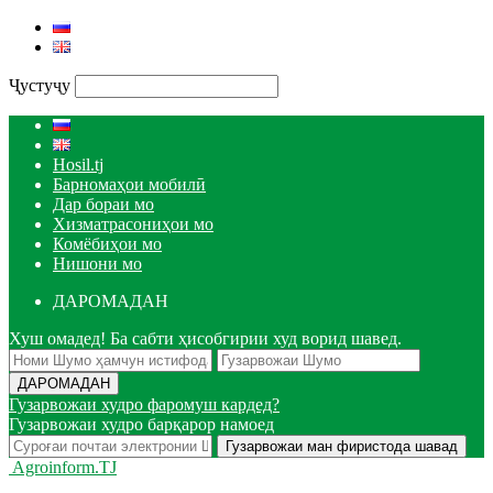
Ҷустуҷу
Hosil.tj
Барномаҳои мобилӣ
Дар бораи мо
Хизматрасониҳои мо
Комёбиҳои мо
Нишони мо
ДАРОМАДАН
Хуш омадед! Ба сабти ҳисобгирии худ ворид шавед.
Гузарвожаи худро фаромуш кардед?
Гузарвожаи худро барқарор намоед
Agroinform.TJ