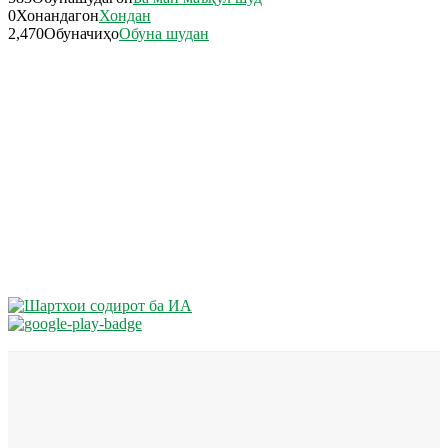
0
Хонандагон
Хондан
2,470
Обуначиҳо
Обуна шудан