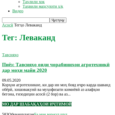
Таҳлили хок
Таҳвили маҳсулоти х/қ
Видео
Асосӣ
Тегҳо
Леваканд
Тег: Леваканд
Тавсияҳо
Пиёз: Тавсияҳо оиди чорабиниҳои агротехникӣ
дар моҳи майи 2020
09.05.2020
Корҳои агротехникие, ки дар ин моҳ бояд иҷро карда шаванд
обёрӣ, хишовакунӣ ва муҳофизати кимиёвӣ аз алафҳои
бегона, ғизодиҳии асосӣ (2 бор) ва аз...
МО ДАР ШАБАҚАҲОИ ИҶТИМОӢ
583
Обунашудагон
Ба ман маъқул шуд