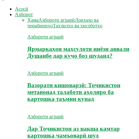
Асосӣ
Ахборот
Ҳама
Ахбороти аграрӣ
Лоиҳахо ва
чорабиниҳо
Таҳлилҳо ва ҳисоботҳо
Ахбороти аграрӣ
Ярмаркаҳои маҳсулоти ниёзи аввали
Душанбе дар куҷо боз шуданд?
Ахбороти аграрӣ
Вазорати кишоварзӣ: Тоҷикистон
метавонад талаботи аҳолиро ба
картошка таъмин кунад
Ахбороти аграрӣ
Дар Тоҷикистон аз нақша камтар
картошка ҷамъоварӣ шуд