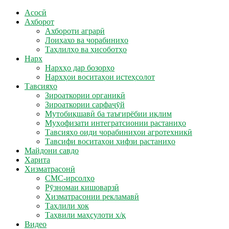
Асосӣ
Ахборот
Ахбороти аграрӣ
Лоиҳахо ва чорабиниҳо
Таҳлилҳо ва ҳисоботҳо
Нарх
Нархҳо дар бозорҳо
Нархҳои воситаҳои истеҳсолот
Тавсияҳо
Зироаткории органикӣ
Зироаткории сарфаҷӯй
Мутобиқшавӣ ба таъғирёбии иқлим
Муҳофизати интегратсионии растаниҳо
Тавсияҳо оиди чорабиниҳои агротехникӣ
Тавсифи воситаҳои ҳифзи растаниҳо
Майдони савдо
Харита
Хизматрасонӣ
СМС-ирсолҳо
Рӯзномаи кишоварзӣ
Хизматрасонии рекламавӣ
Таҳлили хок
Таҳвили маҳсулоти х/қ
Видео