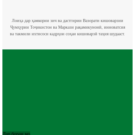
Лоиҳа дар ҳамкории зич ва дастгирии Вазорати кишоварзии
Ҷумҳурии Тоҷикистон ва Маркази рақамикунонӣ, инноватсия
ва такмили ихтисоси кадрҳои соҳаи кишоварзӣ таҳия шудааст.
Дар бораи мо