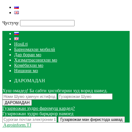
Ҷустуҷу
Hosil.tj
Барномаҳои мобилӣ
Дар бораи мо
Хизматрасониҳои мо
Комёбиҳои мо
Нишони мо
ДАРОМАДАН
Хуш омадед! Ба сабти ҳисобгирии худ ворид шавед.
Гузарвожаи худро фаромуш кардед?
Гузарвожаи худро барқарор намоед
Agroinform.TJ