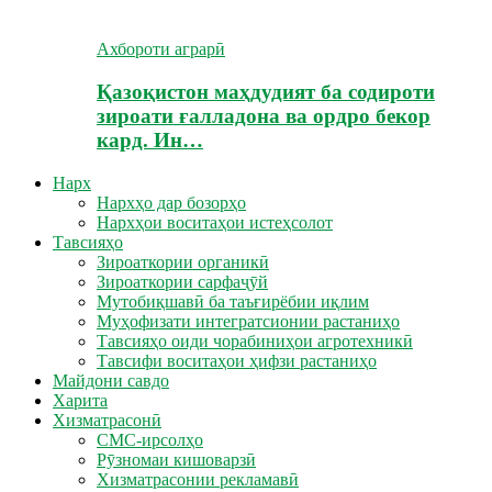
Ахбороти аграрӣ
Қазоқистон маҳдудият ба содироти
зироати ғалладона ва ордро бекор
кард. Ин…
Нарх
Нархҳо дар бозорҳо
Нархҳои воситаҳои истеҳсолот
Тавсияҳо
Зироаткории органикӣ
Зироаткории сарфаҷӯй
Мутобиқшавӣ ба таъғирёбии иқлим
Муҳофизати интегратсионии растаниҳо
Тавсияҳо оиди чорабиниҳои агротехникӣ
Тавсифи воситаҳои ҳифзи растаниҳо
Майдони савдо
Харита
Хизматрасонӣ
СМС-ирсолҳо
Рӯзномаи кишоварзӣ
Хизматрасонии рекламавӣ