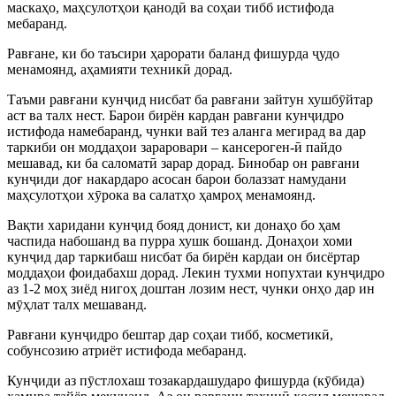
маскаҳо, маҳсулотҳои қанодӣ ва соҳаи тибб истифода
мебаранд.
Равғане, ки бо таъсири ҳарорати баланд фишурда ҷудо
менамоянд, аҳамияти техникӣ дорад.
Таъми равғани кунҷид нисбат ба равғани зайтун хушбӯйтар
аст ва талх нест. Барои бирён кардан равғани кунҷидро
истифода намебаранд, чунки вай тез аланга мегирад ва дар
таркиби он моддаҳои зараровари – кансероген-ӣ пайдо
мешавад, ки ба саломатӣ зарар дорад. Бинобар он равғани
кунҷиди доғ накардаро асосан барои болаззат намудани
маҳсулотҳои хӯрока ва салатҳо ҳамроҳ менамоянд.
Вақти харидани кунҷид бояд донист, ки донаҳо бо ҳам
часпида набошанд ва пурра хушк бошанд. Донаҳои хоми
кунҷид дар таркибаш нисбат ба бирён кардаи он бисёртар
моддаҳои фоидабахш дорад. Лекин тухми нопухтаи кунҷидро
аз 1-2 моҳ зиёд нигоҳ доштан лозим нест, чунки онҳо дар ин
мӯҳлат талх мешаванд.
Равғани кунҷидро бештар дар соҳаи тибб, косметикӣ,
собунсозию атриёт истифода мебаранд.
Кунҷиди аз пӯстлохаш тозакардашударо фишурда (кӯбида)