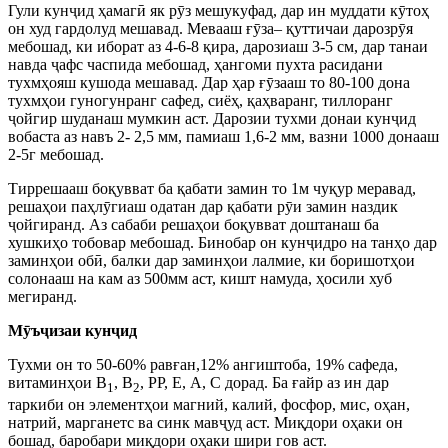
Гули кунҷид ҳамагӣ як рӯз мешукуфад, дар ин муддати кӯтоҳ
он худ гардолуд мешавад. Мевааш ғӯза– қуттичаи дарозрӯя
мебошад, ки иборат аз 4-6-8 қира, дарозиаш 3-5 см, дар танаи
навда ҷафс часпида мебошад, ҳангоми пухта расидани
тухмҳояш кушода мешавад. Дар ҳар ғӯзааш то 80-100 дона
тухмҳои гуногунранг сафед, сиёҳ, қаҳваранг, тиллоранг
ҷойгир шуданаш мумкин аст. Дарозии тухми донаи кунҷид
вобаста аз навъ 2- 2,5 мм, памиаш 1,6-2 мм, вазни 1000 донааш
2-5г мебошад.
Тиррешааш боқувват ба қабати замин то 1м чуқур меравад,
решаҳои паҳлӯгиаш одатан дар қабати рӯи замин наздик
ҷойгиранд. Аз сабаби решаҳои боқувват доштанаш ба
хушкиҳо тобовар мебошад. Бинобар он кунҷидро на танҳо дар
заминҳои обӣ, балки дар заминҳои лалмие, ки боришотҳои
солонааш на кам аз 500мм аст, кишт намуда, ҳосили хуб
мегиранд.
Мӯъҷизаи кунҷид
Тухми он то 50-60% равған,12% ангиштоба, 19% сафеда,
витаминҳои В
, В
, РР, Е, А, С дорад. Ба ғайр аз ин дар
1
2
таркиби он элементҳои магний, калий, фосфор, мис, оҳан,
натрий, марганетс ва синк мавҷуд аст. Миқдори оҳаки он
бошад, баробари миқдори оҳаки шири гов аст.