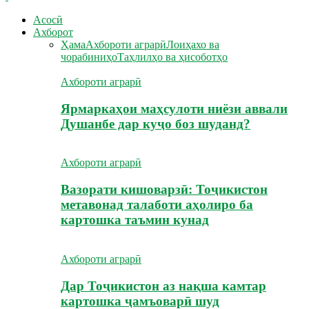
Асосӣ
Ахборот
Ҳама
Ахбороти аграрӣ
Лоиҳахо ва
чорабиниҳо
Таҳлилҳо ва ҳисоботҳо
Ахбороти аграрӣ
Ярмаркаҳои маҳсулоти ниёзи аввали
Душанбе дар куҷо боз шуданд?
Ахбороти аграрӣ
Вазорати кишоварзӣ: Тоҷикистон
метавонад талаботи аҳолиро ба
картошка таъмин кунад
Ахбороти аграрӣ
Дар Тоҷикистон аз нақша камтар
картошка ҷамъоварӣ шуд