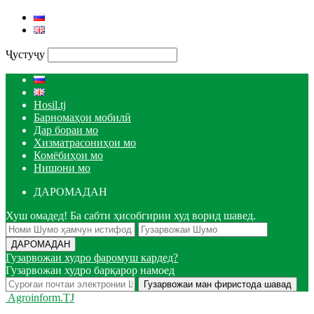
Ҷустуҷу
Hosil.tj
Барномаҳои мобилӣ
Дар бораи мо
Хизматрасониҳои мо
Комёбиҳои мо
Нишони мо
ДАРОМАДАН
Хуш омадед! Ба сабти ҳисобгирии худ ворид шавед.
Гузарвожаи худро фаромуш кардед?
Гузарвожаи худро барқарор намоед
Agroinform.TJ