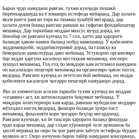
Барои ҷудо намудани равған, тухми кунҷиди пешакӣ
бирёнкардашуда ва ё хомашро истифода мебаранд. Дар ҳолати
якум ранги равған тира ва таъмаш хушбӯй мегардад, дар
ҳолати дуюм бошад рангаш равшан ва сифатан фоидабахштар
мешавад. Дар таркибаш моддаи махсус вуҷуд дорад, ки
бинобар он равғани кунҷид то 7 сол, ҳатто дар ҳарорати
баланди ҳавою намии баланд нобуд намешавад. Ӯ қобилияти
зиддимикробӣ, зиддибактериявӣ дорад, ба газакҳо ва
бемориҳои шамолхӯрда даво мебошад. Устувории организмро
бар зидди ҳаргуна касалиҳо мустаҳкам менамояд, инсонро
хушҳол менамояд. Гоҳ-гоҳ бо миқдори кам истеъмол намудани
он касалиҳоро пешгирӣ менамояд ва организмро ҷавон нигоҳ
медорад. Равғани кунҷид аз лететсин бой мебошад, ин модда
қобилияти касалиҳои ҷигарро пешгирӣ намуданро дорад.
Яке аз элементҳои асосии таркиби тухми кунҷид ин моддаи
«сезамин» аст, ки антиоксиданти боқувват мебошад. Ӯ
миқдори холестеринро кам карда, равиши мубодилаи моддаро
мӯътадил нигоҳ медорад, фишори баланди хунро паст
менамояд, фаъолияти кори ҷигарро беҳтар мегардонад.
Равғани кунҷиде, ки бе таъсири ҳарорати баланд фишурда
ҷудо карда мешавад, дар соҳаи хӯрокворӣ хеле арзишнок ба
ҳисоб меравад ва онро ба ҷои равғани зайтун истифода бурдан
мумкин аст. Онро инчунин барои тайёр намудани консерваҳо,