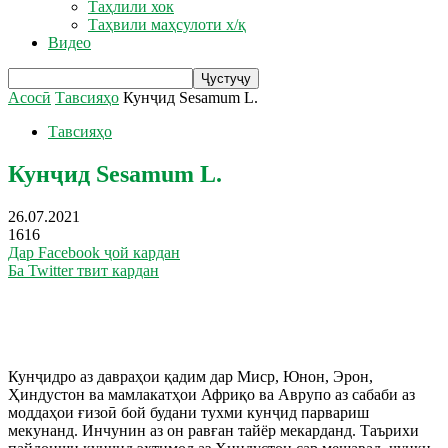
Таҳлили хок
Таҳвили маҳсулоти х/қ
Видео
Асосӣ
Тавсияҳо
Кунҷид Sesamum L.
Тавсияҳо
Кунҷид Sesamum L.
26.07.2021
1616
Дар Facebook ҷой кардан
Ба Twitter твит кардан
Кунҷидро аз давраҳои қадим дар Миср, Юнон, Эрон,
Ҳиндустон ва мамлакатҳои Африқо ва Аврупо аз сабаби аз
моддаҳои ғизоӣ бой будани тухми кунҷид парвариш
мекунанд. Инчунин аз он равған тайёр мекарданд. Таърихи