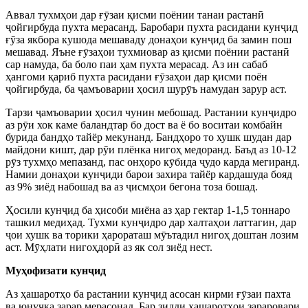
Аввал тухмҳои дар ғӯзаи қисми поёнии танаи растанӣ
ҷойгирбуда пухта мерасанд. Баробари пухта расидани кунҷид
ғӯза якбора кушода мешаваду донаҳои кунҷид ба замин пош
мешавад. Яъне ғӯзаҳои тухмиовар аз қисми поёнии растанӣ
сар намуда, ба боло паи ҳам пухта мерасад. Аз ин сабаб
ҳангоми қариб пухта расидани ғӯзаҳои дар қисми поён
ҷойгирбуда, ба ҷамъоварии ҳосил шурӯъ намудан зарур аст.
Тарзи ҷамъоварии ҳосил чунин мебошад. Растании кунҷидро
аз рӯи хок каме баландтар бо дост ва ё бо воситаи комбайн
бурида бандҳо тайёр мекунанд. Бандҳоро то хушк шудан дар
майдони кишт, дар рӯи плёнка нигоҳ медоранд. Баъд аз 10-12
рӯз тухмҳо мепазанд, пас онҳоро кӯбида ҷудо карда мегиранд.
Намии донаҳои кунҷиди барои захира тайёр кардашуда бояд
аз 9% зиёд набошад ва аз ҷисмҳои бегона тоза бошад.
Ҳосили кунҷид ба ҳисоби миёна аз ҳар гектар 1-1,5 тоннаро
ташкил медиҳад. Тухми кунҷидро дар халтаҳои латтагин, дар
ҷои хушк ва торики ҳарораташ мӯътадил нигоҳ доштан лозим
аст. Мӯҳлати нигоҳдорӣ аз як сол зиёд нест.
Муҳофизати кунҷид
Аз ҳашаротҳо ба растании кунҷид асосан кирми ғӯзаи пахта
ва юнучқа зарар мерасонад. Бар зидди ҳашаротҳои зараровари