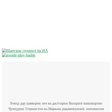
Лоиҳа дар ҳамкории зич ва дастгирии Вазорати кишоварзии
Ҷумҳурии Тоҷикистон ва Маркази рақамикунонӣ, инноватсия