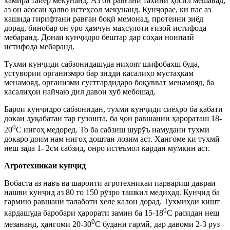
хамира тайёр мекунанд. Аз он равғани тахинӣ ҳосил мешавад,
аз он асосан ҳалво истеҳсол мекунанд. Кунҷорае, ки пас аз
кашида гирифтани равған боқӣ мемонад, протеини зиёд
дорад, бинобар он ӯро ҳамчун маҳсулоти ғизоӣ истифода
мебаранд. Донаи кунҷидро бештар дар соҳаи нонпазӣ
истифода мебаранд.
Тухми кунҷиди сабзонидашуда ниҳоят шифобахш буда,
устувории организмро бар зидди касалиҳо мустаҳкам
менамояд, организми сустгардидаро боқувват менамояд, ба
касалиҳои найчаю дил давои хуб мебошад.
Барои кунҷидро сабзонидан, тухми кунҷиди сиёҳро ба қабати
докаи дуқабатаи тар гузошта, ба ҷои равшании ҳарораташ 18-
0
20
С нигоҳ медоред. То ба сабзиш шурӯъ намудани тухмӣ
докаро доим нам нигоҳ доштан лозим аст. Ҳангоме ки тухмӣ
неш зада 1- 2см сабзид, онро истеъмол кардан мумкин аст.
Агротехникаи кунҷид
Вобаста аз навъ ва шароити агротехникаи парвариш давраи
нашви кунҷид аз 80 то 150 рӯзро ташкил медиҳад. Кунҷид ба
гармию равшанӣ талаботи хеле калон дорад. Тухмиҳои кишт
0
кардашуда баробари ҳарорати замин ба 15-18
С расидан неш
0
мезананд, ҳангоми 20-30
С будани гармӣ, дар давоми 2-3 рӯз