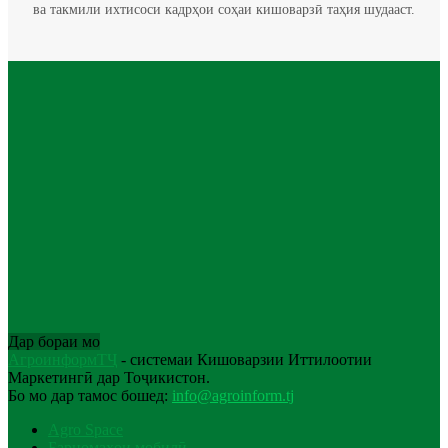
ва такмили ихтисоси кадрҳои соҳаи кишоварзӣ таҳия шудааст.
Дар бораи мо
АгроинформТҶ
- системаи Кишоварзии Иттилоотии
Маркетингӣ дар Тоҷикистон.
Бо мо дар тамос бошед:
info@agroinform.tj
Agro Space
Барномаҳои мобилӣ