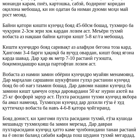
монанди карам, пиёз, картошка, сабзӣ, бодиринг коридан
оқилона мебошад, ки ин одатан ба нимаи дуюми моҳи май
рост меояд.
Байни қатори кишти кунҷид бояд 45-60см бошад, тухмиро ба
чуқурии 2-3см зери хок кардан лозим аст. Меъёри тухмӣ
вобаста аз нақшаи байни қатори кишт 5-8 кг/га мебошад.
Кишти кунҷидро бояд саривақт аз алафҳои бегона тоза кард.
Ҳангоми 3-4 барги ҳақиқӣ ба вуҷуд овардан, кишт бояд ягона
карда шавад. Дар ҳар як метр 7-10 растанӣ гузошта,
боқимондаашро канда партофтан лозим аст.
Вобаста аз намии замин обёрии кунҷидро муайян менамоянд.
Дар марҳалаи саршавии шукуфтани гулҳо растании кунҷид
бояд бо об нағз таъмин бошад. Дар давоми нашви кунҷид ба
замини кишт ҳамчун озуқа даровардани 50 кг нурии азотӣ ва
25 кг фосфорӣ зарур аст. Пухта расидани тухми кунҷид якбора
ба амал намеояд. Тухмиҳои кунҷид дар дохили ғӯза ё худ
қуттичаҳо вобаста ба навъ 4-6-8 қатора ҷойгиранд.
Бояд донист, ки ҳангоми пухта расидани тухмӣ, ғӯза кушода
мешаваду тухмиҳояш ба замин мерезад. Дар давраи
пухтарасидани кунҷид ҳатто каме ҷунбонидани танаи растанӣ
ва ё овози баланд сабаби кафида пош шудани тухмӣ мегардад.