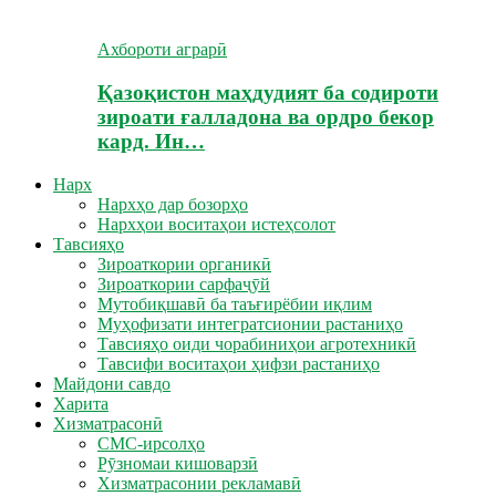
Ахбороти аграрӣ
Қазоқистон маҳдудият ба содироти
зироати ғалладона ва ордро бекор
кард. Ин…
Нарх
Нархҳо дар бозорҳо
Нархҳои воситаҳои истеҳсолот
Тавсияҳо
Зироаткории органикӣ
Зироаткории сарфаҷӯй
Мутобиқшавӣ ба таъғирёбии иқлим
Муҳофизати интегратсионии растаниҳо
Тавсияҳо оиди чорабиниҳои агротехникӣ
Тавсифи воситаҳои ҳифзи растаниҳо
Майдони савдо
Харита
Хизматрасонӣ
СМС-ирсолҳо
Рӯзномаи кишоварзӣ
Хизматрасонии рекламавӣ