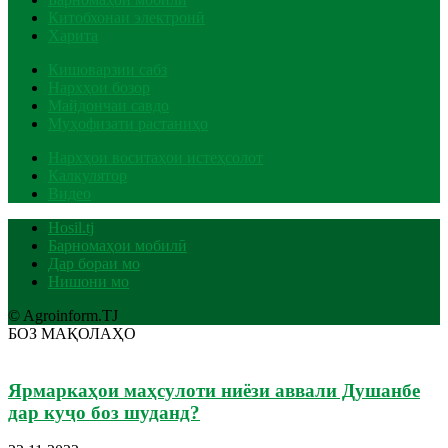
Китобхонаи электронӣ
Харита
Кишоварзии сабз
Нархҳои бозор
Майдончаи савдо
Муҳофизати растаниҳо
Нархҳои воситаҳои истеҳсолот
Калкулятор
Видео
Hosil.tj
Барномаҳои мобилӣ
Дар бораи мо
Нишони мо
© Agroinform.TJ
БОЗ МАҚОЛАҲО
Ярмаркаҳои маҳсулоти ниёзи аввали Душанбе
дар куҷо боз шуданд?