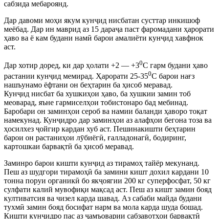
сабзида мебароянд.
Дар давоми моҳи якум кунҷид нисбатан сусттар инкишоф
меёбад. Дар ин маврид аз 15 дараҷа паст фаромадани ҳарорати
ҳаво ва ё кам будани намӣ барои амалиёти кунҷид хавфнок
аст.
0
Дар хотир доред, ки дар ҳолати +2 — +3
С гарм будани ҳаво
0
растании кунҷид мемирад. Ҳарорати 25-35
С барои нағз
нашъунамо ёфтани он беҳтарин ба ҳисоб меравад.
Кунҷид нисбат ба хушкиҳои ҳаво, ба хушкии замин тоб
меоварад, яъне гармиселҳои тобистонаро бад мебинад.
Баробари он заминҳои сероб ва намии баланди ҳаворо тоқат
намекунад. Кунҷидро дар заминҳои аз алафҳои бегона тоза ва
ҳосилхез ҷойгир кардан хуб аст. Пешинакишти беҳтарин
барои он растаниҳои лӯбиёгӣ, ғалладонагӣ, бодиринг,
картошкаи барвақтӣ ба ҳисоб меравад.
Заминро барои кишти кунҷид аз тирамоҳ тайёр мекунанд.
Пеш аз шудгори тирамоҳӣ ба замини кишт дохил кардани 10
тонна поруи органикӣ бо якҷоягии 200 кг суперфосфат, 50 кг
сулфати калий мувофиқи мақсад аст. Пеш аз кишт замин бояд
култиватсия ва чизел карда шавад. Аз сабаби майда будани
тухмӣ замин бояд босифат нарм ва мола карда шуда бошад.
Кишти кунҷидро пас аз ҷамъоварии сабзавотҳои барвақтӣ