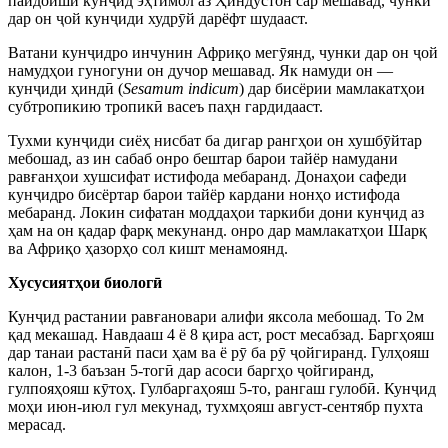
пайдоиши кунҷид эҳтимол аз Ҳиндустон сар мешавад, чунки
дар он ҷой кунҷиди худрӯй дарёфт шудааст.
Ватани кунҷидро инчунин Африқо мегӯянд, чунки дар он ҷой
намудҳои гуногуни он дучор мешавад. Як намуди он —
кунҷиди ҳиндӣ (
Sesamum indicum
) дар бисёрии мамлакатҳои
субтропикию тропикӣ васеъ паҳн гардидааст.
Тухми кунҷиди сиёҳ нисбат ба дигар рангҳои он хушбӯйтар
мебошад, аз ин сабаб онро бештар барои тайёр намудани
равғанҳои хушсифат истифода мебаранд. Донаҳои сафеди
кунҷидро бисёртар барои тайёр кардани нонҳо истифода
мебаранд. Локин сифатан моддаҳои таркиби дони кунҷид аз
ҳам на он қадар фарқ мекунанд. онро дар мамлакатҳои Шарқ
ва Африқо ҳазорҳо сол кишт менамоянд.
Хусусиятҳои биологӣ
Кунҷид растании равғановари алифи яксола мебошад. То 2м
қад мекашад. Навдааш 4 ё 8 қира аст, рост месабзад. Баргҳояш
дар танаи растанӣ паси ҳам ва ё рӯ ба рӯ ҷойгиранд. Гулҳояш
калон, 1-3 баъзан 5-тогӣ дар асоси баргҳо ҷойгиранд,
гулпояҳояш кӯтоҳ. Гулбаргаҳояш 5-то, рангаш гулобӣ. Кунҷид
моҳи июн-июл гул мекунад, тухмҳояш август-сентябр пухта
мерасад.