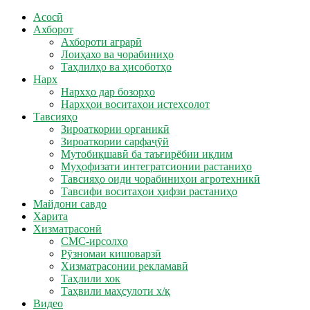
Асосӣ
Ахборот
Ахбороти аграрӣ
Лоиҳахо ва чорабиниҳо
Таҳлилҳо ва ҳисоботҳо
Нарх
Нархҳо дар бозорҳо
Нархҳои воситаҳои истеҳсолот
Тавсияҳо
Зироаткории органикӣ
Зироаткории сарфаҷӯй
Мутобиқшавӣ ба таъғирёбии иқлим
Муҳофизати интегратсионии растаниҳо
Тавсияҳо оиди чорабиниҳои агротехникӣ
Тавсифи воситаҳои ҳифзи растаниҳо
Майдони савдо
Харита
Хизматрасонӣ
СМС-ирсолҳо
Рӯзномаи кишоварзӣ
Хизматрасонии рекламавӣ
Таҳлили хок
Таҳвили маҳсулоти х/қ
Видео