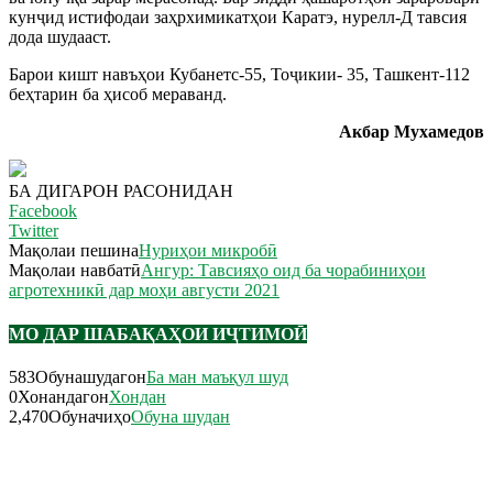
кунҷид истифодаи заҳрхимикатҳои Каратэ, нурелл-Д тавсия
дода шудааст.
Барои кишт навъҳои Кубанетс-55, Тоҷикии- 35, Ташкент-112
беҳтарин ба ҳисоб мераванд.
Акбар Мухамедов
БА ДИГАРОН РАСОНИДАН
Facebook
Twitter
Мақолаи пешина
Нуриҳои микробӣ
Мақолаи навбатӣ
Ангур: Тавсияҳо оид ба чорабиниҳои
агротехникӣ дар моҳи августи 2021
МО ДАР ШАБАҚАҲОИ ИҶТИМОӢ
583
Обунашудагон
Ба ман маъқул шуд
0
Хонандагон
Хондан
2,470
Обуначиҳо
Обуна шудан