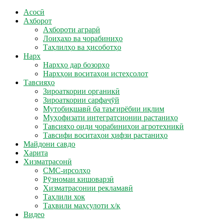
Асосӣ
Ахборот
Ахбороти аграрӣ
Лоиҳахо ва чорабиниҳо
Таҳлилҳо ва ҳисоботҳо
Нарх
Нархҳо дар бозорҳо
Нархҳои воситаҳои истеҳсолот
Тавсияҳо
Зироаткории органикӣ
Зироаткории сарфаҷӯй
Мутобиқшавӣ ба таъғирёбии иқлим
Муҳофизати интегратсионии растаниҳо
Тавсияҳо оиди чорабиниҳои агротехникӣ
Тавсифи воситаҳои ҳифзи растаниҳо
Майдони савдо
Харита
Хизматрасонӣ
СМС-ирсолҳо
Рӯзномаи кишоварзӣ
Хизматрасонии рекламавӣ
Таҳлили хок
Таҳвили маҳсулоти х/қ
Видео