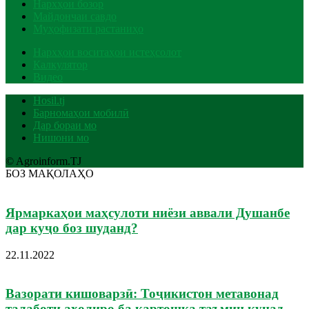
Нархҳои бозор
Майдончаи савдо
Муҳофизати растаниҳо
Нархҳои воситаҳои истеҳсолот
Калкулятор
Видео
Hosil.tj
Барномаҳои мобилӣ
Дар бораи мо
Нишони мо
© Agroinform.TJ
БОЗ МАҚОЛАҲО
Ярмаркаҳои маҳсулоти ниёзи аввали Душанбе
дар куҷо боз шуданд?
22.11.2022
Вазорати кишоварзӣ: Тоҷикистон метавонад
талаботи аҳолиро ба картошка таъмин кунад