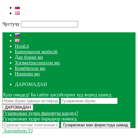
Ҷустуҷу
Hosil.tj
Барномаҳои мобилӣ
Дар бораи мо
Хизматрасониҳои мо
Комёбиҳои мо
Нишони мо
ДАРОМАДАН
Хуш омадед! Ба сабти ҳисобгирии худ ворид шавед.
Гузарвожаи худро фаромуш кардед?
Гузарвожаи худро барқарор намоед
Agroinform.TJ