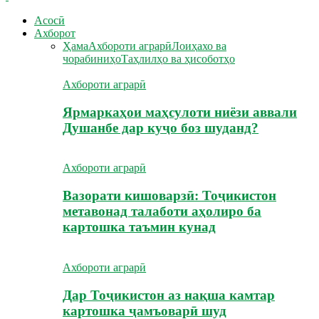
Асосӣ
Ахборот
Ҳама
Ахбороти аграрӣ
Лоиҳахо ва
чорабиниҳо
Таҳлилҳо ва ҳисоботҳо
Ахбороти аграрӣ
Ярмаркаҳои маҳсулоти ниёзи аввали
Душанбе дар куҷо боз шуданд?
Ахбороти аграрӣ
Вазорати кишоварзӣ: Тоҷикистон
метавонад талаботи аҳолиро ба
картошка таъмин кунад
Ахбороти аграрӣ
Дар Тоҷикистон аз нақша камтар
картошка ҷамъоварӣ шуд