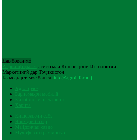
Дар бораи мо
АгроинформТҶ
- системаи Кишоварзии Иттилоотии
Маркетингӣ дар Тоҷикистон.
Бо мо дар тамос бошед:
info@agroinform.tj
Agro Space
Барномаҳои мобилӣ
Китобхонаи электронӣ
Харита
Кишоварзии сабз
Нархҳои бозор
Майдончаи савдо
Муҳофизати растаниҳо