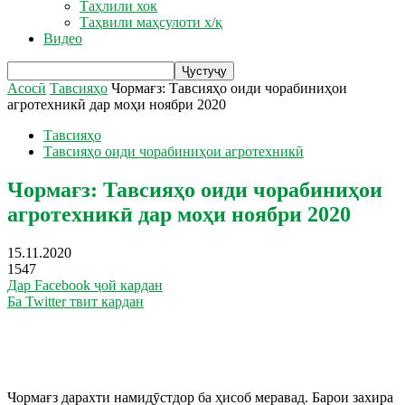
Таҳлили хок
Таҳвили маҳсулоти х/қ
Видео
Асосӣ
Тавсияҳо
Чормағз: Тавсияҳо оиди чорабиниҳои
агротехникӣ дар моҳи ноябри 2020
Тавсияҳо
Тавсияҳо оиди чорабиниҳои агротехникӣ
Чормағз: Тавсияҳо оиди чорабиниҳои
агротехникӣ дар моҳи ноябри 2020
15.11.2020
1547
Дар Facebook ҷой кардан
Ба Twitter твит кардан
Чормағз дарахти намидӯстдор ба ҳисоб меравад. Барои захира