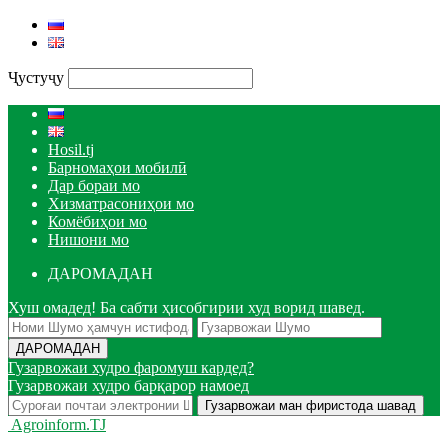
Ҷустуҷу
Hosil.tj
Барномаҳои мобилӣ
Дар бораи мо
Хизматрасониҳои мо
Комёбиҳои мо
Нишони мо
ДАРОМАДАН
Хуш омадед! Ба сабти ҳисобгирии худ ворид шавед.
Гузарвожаи худро фаромуш кардед?
Гузарвожаи худро барқарор намоед
Agroinform.TJ