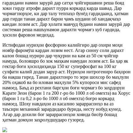
гардидани намии зарурӣ дар сатҳи ҷойгиршавии реша бояд
хоки гирду атрофи дарахт пурра коркард карда шавад. Дар
чормағззорҳое, ки дар талу теппаҳо бунёд гардидаанд, ҳатман
дар гирди танаи дарахт барои ҷамъ шудани об хандақчаҳо
кандан лозим аст. Дар ҳолати мавҷуд будани намии зарурӣ дар
системаи реша нашъунамои дарахти чормағз хуб гардида,
ҳосили фаровон медиҳад.
Истифодаи нуриҳои фосфорию калийгиро дар охири моҳи
ноябр фаромӯш кардан лозим нест. Агар синну соли дарахт
калон бошад нуриро дар чуқурии на кам аз 50 см ҷойгир
намуда, болояшро бо хок маҳкам намудан лозим аст. Ба ҳар як
гектар боғи ҳосилдиҳанда 150 кг суперфосфат ва 100 кг
сулфати калий додан зарур аст. Нуриҳои нитрогениро баҳорон
ба нақша гиред. Танаи дарахтонро то зери шохсор бо маҳлули
20% оҳакоб ва бо иловаи маҳлули 5% купороси мис сафед
намоед. Баъд аз рехтани баргҳои боғи чормағз бо заҳрдоруи
Карате Зеон (барои 1 га 200 г-ро бо 1000 л об омехта) ва Хорус
(барои 1 га 0,2 л-ро бо 1000 л об омехта) боғро коркард
намоед. Шоху навдаҳои аз касалию зараррасонҳо ва аз
таъсири механикӣ зарардидаро бурида, несту нобуд кунед.
Агар дар дохили боғ зараррасонҳои хоянда бисёр бошад
ҳатман домҳои заҳролудшударо гузоред.