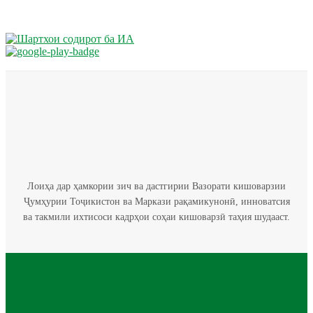
Лоиҳа дар ҳамкории зич ва дастгирии Вазорати кишоварзии
Ҷумҳурии Тоҷикистон ва Маркази рақамикунонӣ, инноватсия
ва такмили ихтисоси кадрҳои соҳаи кишоварзӣ таҳия шудааст.