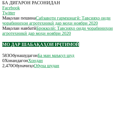
БА ДИГАРОН РАСОНИДАН
Facebook
Twitter
Мақолаи пешина
Сабзавоти гармхонагӣ: Тавсияҳо оиди
чорабиниҳои агротехникӣ дар моҳи ноябри 2020
Мақолаи навбатӣ
Брокколӣ: Тавсияҳо оиди чорабиниҳои
агротехникӣ дар моҳи ноябри 2020
МО ДАР ШАБАҚАҲОИ ИҶТИМОӢ
583
Обунашудагон
Ба ман маъқул шуд
0
Хонандагон
Хондан
2,470
Обуначиҳо
Обуна шудан