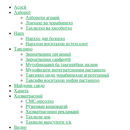
Асосӣ
Ахборот
Ахбороти аграрӣ
Лоиҳахо ва чорабиниҳо
Таҳлилҳо ва ҳисоботҳо
Нарх
Нархҳо дар бозорҳо
Нархҳои воситаҳои истеҳсолот
Тавсияҳо
Зироаткории органикӣ
Зироаткории сарфаҷӯй
Мутобиқшавӣ ба таъғирёбии иқлим
Муҳофизати интегратсионии растаниҳо
Тавсияҳо оиди чорабиниҳои агротехникӣ
Тавсифи воситаҳои ҳифзи растаниҳо
Майдони савдо
Харита
Хизматрасонӣ
СМС-ирсолҳо
Рӯзномаи кишоварзӣ
Хизматрасонии рекламавӣ
Таҳлили хок
Таҳвили маҳсулоти х/қ
Видео