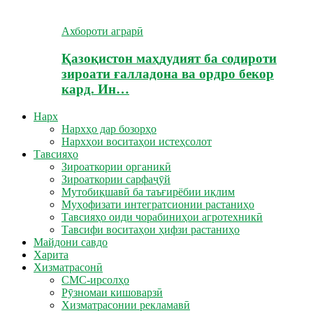
Ахбороти аграрӣ
Қазоқистон маҳдудият ба содироти
зироати ғалладона ва ордро бекор
кард. Ин…
Нарх
Нархҳо дар бозорҳо
Нархҳои воситаҳои истеҳсолот
Тавсияҳо
Зироаткории органикӣ
Зироаткории сарфаҷӯй
Мутобиқшавӣ ба таъғирёбии иқлим
Муҳофизати интегратсионии растаниҳо
Тавсияҳо оиди чорабиниҳои агротехникӣ
Тавсифи воситаҳои ҳифзи растаниҳо
Майдони савдо
Харита
Хизматрасонӣ
СМС-ирсолҳо
Рӯзномаи кишоварзӣ
Хизматрасонии рекламавӣ