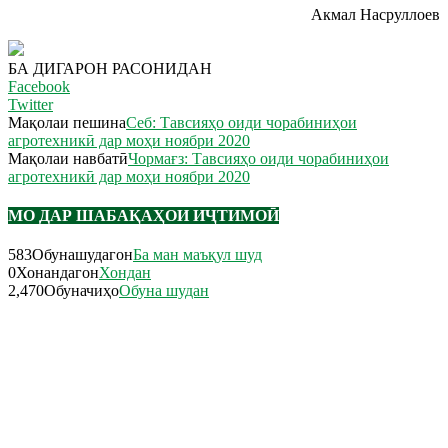
Акмал Насруллоев
БА ДИГАРОН РАСОНИДАН
Facebook
Twitter
Мақолаи пешина
Себ: Тавсияҳо оиди чорабиниҳои
агротехникӣ дар моҳи ноябри 2020
Мақолаи навбатӣ
Чормағз: Тавсияҳо оиди чорабиниҳои
агротехникӣ дар моҳи ноябри 2020
МО ДАР ШАБАҚАҲОИ ИҶТИМОӢ
583
Обунашудагон
Ба ман маъқул шуд
0
Хонандагон
Хондан
2,470
Обуначиҳо
Обуна шудан