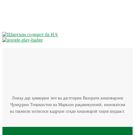
Лоиҳа дар ҳамкории зич ва дастгирии Вазорати кишоварзии
Ҷумҳурии Тоҷикистон ва Маркази рақамикунонӣ, инноватсия
ва такмили ихтисоси кадрҳои соҳаи кишоварзӣ таҳия шудааст.