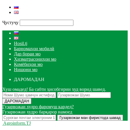
Ҷустуҷу
Hosil.tj
Барномаҳои мобилӣ
Дар бораи мо
Хизматрасониҳои мо
Комёбиҳои мо
Нишони мо
ДАРОМАДАН
Хуш омадед! Ба сабти ҳисобгирии худ ворид шавед.
Гузарвожаи худро фаромуш кардед?
Гузарвожаи худро барқарор намоед
Agroinform.TJ