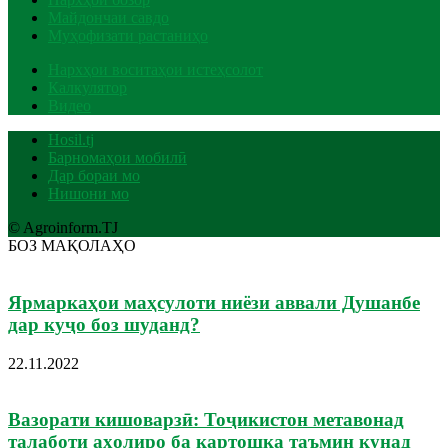
Майдончаи савдо
Муҳофизати растаниҳо
Нархҳои воситаҳои истеҳсолот
Калкулятор
Видео
Hosil.tj
Барномаҳои мобилӣ
Дар бораи мо
Нишони мо
© Agroinform.TJ
БОЗ МАҚОЛАҲО
Ярмаркаҳои маҳсулоти ниёзи аввали Душанбе
дар куҷо боз шуданд?
22.11.2022
Вазорати кишоварзӣ: Тоҷикистон метавонад
талаботи аҳолиро ба картошка таъмин кунад