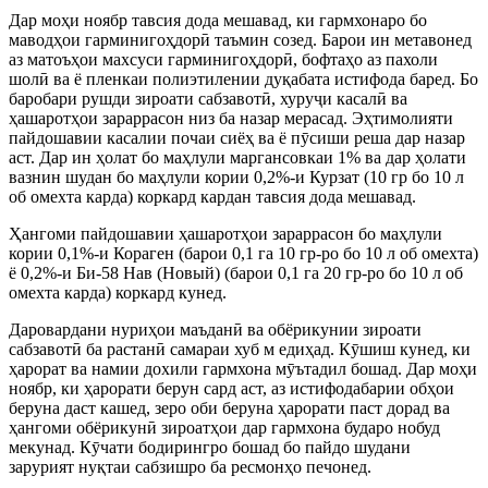
Дар моҳи ноябр тавсия дода мешавад, ки гармхонаро бо
маводҳои гарминигоҳдорӣ таъмин созед. Барои ин метавонед
аз матоъҳои махсуси гарминигоҳдорӣ, бофтаҳо аз пахоли
шолӣ ва ё пленкаи полиэтилении дуқабата истифода баред. Бо
баробари рушди зироати сабзавотӣ, хуруҷи касалӣ ва
ҳашаротҳои зараррасон низ ба назар мерасад. Эҳтимолияти
пайдошавии касалии почаи сиёҳ ва ё пӯсиши реша дар назар
аст. Дар ин ҳолат бо маҳлули маргансовкаи 1% ва дар ҳолати
вазнин шудан бо маҳлули кории 0,2%-и Курзат (10 гр бо 10 л
об омехта карда) коркард кардан тавсия дода мешавад.
Ҳангоми пайдошавии ҳашаротҳои зараррасон бо маҳлули
кории 0,1%-и Кораген (барои 0,1 га 10 гр-ро бо 10 л об омехта)
ё 0,2%-и Би-58 Нав (Новый) (барои 0,1 га 20 гр-ро бо 10 л об
омехта карда) коркард кунед.
Даровардани нуриҳои маъданӣ ва обёрикунии зироати
сабзавотӣ ба растанӣ самараи хуб м едиҳад. Кӯшиш кунед, ки
ҳарорат ва намии дохили гармхона мӯътадил бошад. Дар моҳи
ноябр, ки ҳарорати берун сард аст, аз истифодабарии обҳои
беруна даст кашед, зеро оби беруна ҳарорати паст дорад ва
ҳангоми обёрикунӣ зироатҳои дар гармхона бударо нобуд
мекунад. Кӯчати бодирингро бошад бо пайдо шудани
зарурият нуқтаи сабзишро ба ресмонҳо печонед.