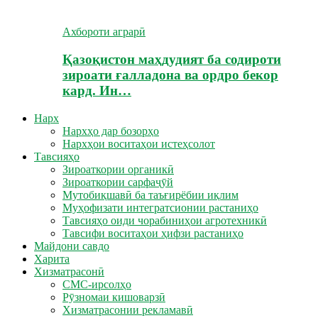
Ахбороти аграрӣ
Қазоқистон маҳдудият ба содироти
зироати ғалладона ва ордро бекор
кард. Ин…
Нарх
Нархҳо дар бозорҳо
Нархҳои воситаҳои истеҳсолот
Тавсияҳо
Зироаткории органикӣ
Зироаткории сарфаҷӯй
Мутобиқшавӣ ба таъғирёбии иқлим
Муҳофизати интегратсионии растаниҳо
Тавсияҳо оиди чорабиниҳои агротехникӣ
Тавсифи воситаҳои ҳифзи растаниҳо
Майдони савдо
Харита
Хизматрасонӣ
СМС-ирсолҳо
Рӯзномаи кишоварзӣ
Хизматрасонии рекламавӣ