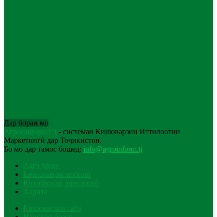
Дар бораи мо
АгроинформТҶ
- системаи Кишоварзии Иттилоотии
Маркетингӣ дар Тоҷикистон.
Бо мо дар тамос бошед:
info@agroinform.tj
Agro Space
Барномаҳои мобилӣ
Китобхонаи электронӣ
Харита
Кишоварзии сабз
Нархҳои бозор