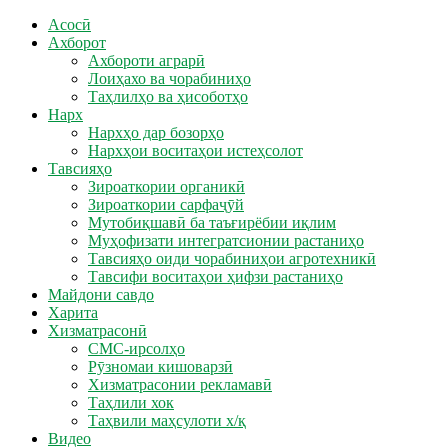
Асосӣ
Ахборот
Ахбороти аграрӣ
Лоиҳахо ва чорабиниҳо
Таҳлилҳо ва ҳисоботҳо
Нарх
Нархҳо дар бозорҳо
Нархҳои воситаҳои истеҳсолот
Тавсияҳо
Зироаткории органикӣ
Зироаткории сарфаҷӯй
Мутобиқшавӣ ба таъғирёбии иқлим
Муҳофизати интегратсионии растаниҳо
Тавсияҳо оиди чорабиниҳои агротехникӣ
Тавсифи воситаҳои ҳифзи растаниҳо
Майдони савдо
Харита
Хизматрасонӣ
СМС-ирсолҳо
Рӯзномаи кишоварзӣ
Хизматрасонии рекламавӣ
Таҳлили хок
Таҳвили маҳсулоти х/қ
Видео