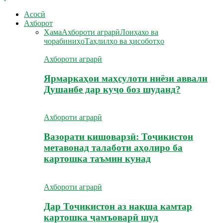
Асосӣ
Ахборот
Ҳама
Ахбороти аграрӣ
Лоиҳахо ва
чорабиниҳо
Таҳлилҳо ва ҳисоботҳо
Ахбороти аграрӣ
Ярмаркаҳои маҳсулоти ниёзи аввали
Душанбе дар куҷо боз шуданд?
Ахбороти аграрӣ
Вазорати кишоварзӣ: Тоҷикистон
метавонад талаботи аҳолиро ба
картошка таъмин кунад
Ахбороти аграрӣ
Дар Тоҷикистон аз нақша камтар
картошка ҷамъоварӣ шуд