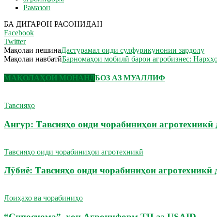
Рамазон
БА ДИГАРОН РАСОНИДАН
Facebook
Twitter
Мақолаи пешина
Дастурамал оиди сулфурикунонии зардолу
Мақолаи навбатӣ
Барномаҳои мобилӣ барои агробизнес: Нархҳ
МАҚОЛАҲОИ МОНАНД
БОЗ АЗ МУАЛЛИФ
Тавсияҳо
Ангур: Тавсияҳо оиди чорабиниҳои агротехникӣ 
Тавсияҳо оиди чорабиниҳои агротехникӣ
Лӯбиё: Тавсияҳо оиди чорабиниҳои агротехникӣ 
Лоиҳахо ва чорабиниҳо
“Сипоснома”–ҳои Агроинформ.ТҶ аз USAID