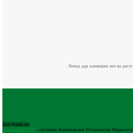
Лоиҳа дар ҳамкории зич ва даст
Дар бораи мо
АгроинформТҶ
- системаи Кишоварзии Иттилоотии Маркетинг