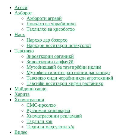
Асосӣ
Ахборот
Ахбороти аграрӣ
Лоиҳахо ва чорабиниҳо
Таҳлилҳо ва ҳисоботҳо
Нарх
Нархҳо дар бозорҳо
Нархҳои воситаҳои истеҳсолот
Тавсияҳо
Зироаткории органикӣ
Зироаткории сарфаҷӯй
Мутобиқшавӣ ба таъғирёбии иқлим
Муҳофизати интегратсионии растаниҳо
Тавсияҳо оиди чорабиниҳои агротехникӣ
Тавсифи воситаҳои ҳифзи растаниҳо
Майдони савдо
Харита
Хизматрасонӣ
СМС-ирсолҳо
Рӯзномаи кишоварзӣ
Хизматрасонии рекламавӣ
Таҳлили хок
Таҳвили маҳсулоти х/қ
Видео