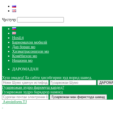
Ҷустуҷу
Hosil.tj
Барномаҳои мобилӣ
Дар бораи мо
Хизматрасониҳои мо
Комёбиҳои мо
Нишони мо
ДАРОМАДАН
Хуш омадед! Ба сабти ҳисобгирии худ ворид шавед.
Гузарвожаи худро фаромуш кардед?
Гузарвожаи худро барқарор намоед
Agroinform.TJ