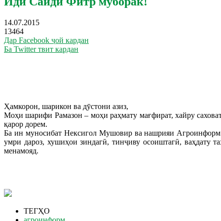
Иди Саиди Фитр муборак!
14.07.2015
13464
Дар Facebook ҷой кардан
Ба Twitter твит кардан
Ҳамкорон, шарикон ва дӯстони азиз,
Моҳи шарифи Рамазон – моҳи раҳмату мағфират, хайру саховат
қарор дорем.
Ба ин муносибат Нексигол Мушовир ва нашрияи Агроинформ.Т
умри дароз, хушиҳои зиндагӣ, тинҷиву осоиштагӣ, ваҳдату т
менамояд.
ТЕГҲО
агроинформ