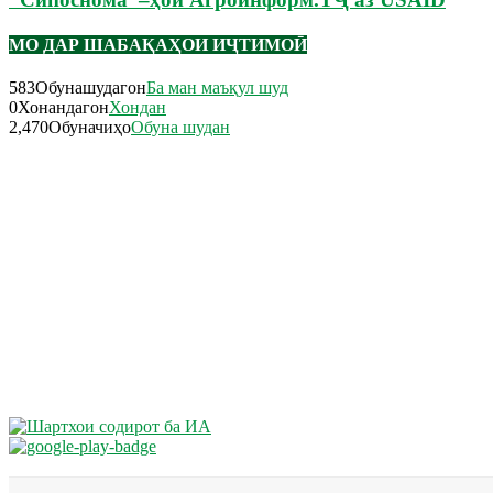
МО ДАР ШАБАҚАҲОИ ИҶТИМОӢ
583
Обунашудагон
Ба ман маъқул шуд
0
Хонандагон
Хондан
2,470
Обуначиҳо
Обуна шудан