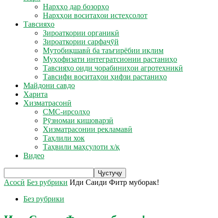
Нархҳо дар бозорҳо
Нархҳои воситаҳои истеҳсолот
Тавсияҳо
Зироаткории органикӣ
Зироаткории сарфаҷӯй
Мутобиқшавӣ ба таъғирёбии иқлим
Муҳофизати интегратсионии растаниҳо
Тавсияҳо оиди чорабиниҳои агротехникӣ
Тавсифи воситаҳои ҳифзи растаниҳо
Майдони савдо
Харита
Хизматрасонӣ
СМС-ирсолҳо
Рӯзномаи кишоварзӣ
Хизматрасонии рекламавӣ
Таҳлили хок
Таҳвили маҳсулоти х/қ
Видео
Асосӣ
Без рубрики
Иди Саиди Фитр муборак!
Без рубрики