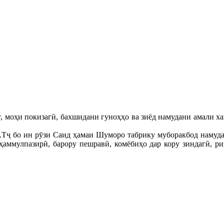
, моҳи покизагӣ, бахшидани гуноҳҳо ва зиёд намудани амали ха
ҷ бо ин рӯзи Саид ҳамаи Шуморо табрику муборакбод намуда, а
аҳаммулпазирӣ, барору пешравӣ, комёбиҳо дар кору зиндагӣ, ри