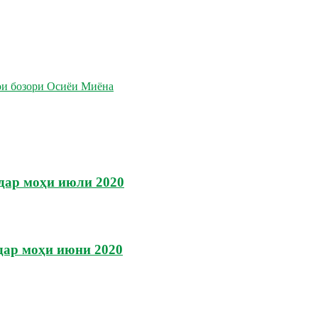
ои бозори Осиёи Миёна
дар моҳи июли 2020
дар моҳи июни 2020