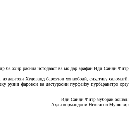
йр ба охир расида истодааст ва мо дар арафаи Иди Саиди Фитр
з даргоҳи Худованд бароятон хонаободӣ, сиҳативу саломатӣ,
зқу рӯзии фаровон ва дастурхони пурфайзу пурбаракатро орзу
Иди Саиди Фитр муборак бошад!
Аҳли кормандони Нексигол Мушовир