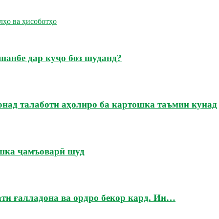
лҳо ва ҳисоботҳо
шанбе дар куҷо боз шуданд?
онад талаботи аҳолиро ба картошка таъмин кунад
ошка ҷамъоварӣ шуд
ати ғалладона ва ордро бекор кард. Ин…