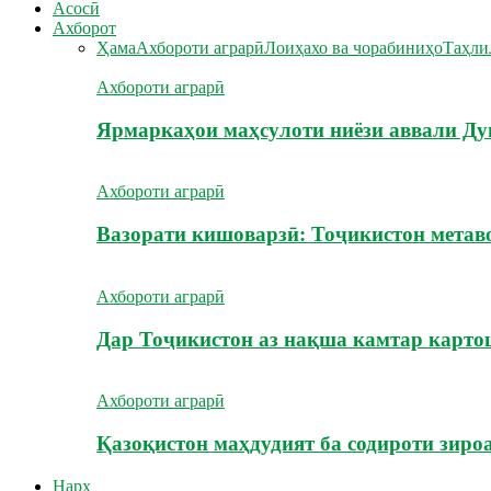
Асосӣ
Ахборот
Ҳама
Ахбороти аграрӣ
Лоиҳахо ва чорабиниҳо
Таҳли
Ахбороти аграрӣ
Ярмаркаҳои маҳсулоти ниёзи аввали Ду
Ахбороти аграрӣ
Вазорати кишоварзӣ: Тоҷикистон метав
Ахбороти аграрӣ
Дар Тоҷикистон аз нақша камтар карт
Ахбороти аграрӣ
Қазоқистон маҳдудият ба содироти зиро
Нарх