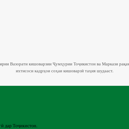
гирии Вазорати кишоварзии Ҷумҳурии Тоҷикистон ва Маркази рақа
ихтисоси кадрҳои соҳаи кишоварзӣ таҳия шудааст.
ӣ дар Тоҷикистон.