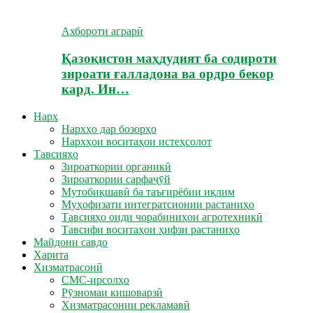
Ахбороти аграрӣ
Қазоқистон маҳдудият ба содироти
зироати ғалладона ва ордро бекор
кард. Ин…
Нарх
Нархҳо дар бозорҳо
Нархҳои воситаҳои истеҳсолот
Тавсияҳо
Зироаткории органикӣ
Зироаткории сарфаҷӯй
Мутобиқшавӣ ба таъғирёбии иқлим
Муҳофизати интегратсионии растаниҳо
Тавсияҳо оиди чорабиниҳои агротехникӣ
Тавсифи воситаҳои ҳифзи растаниҳо
Майдони савдо
Харита
Хизматрасонӣ
СМС-ирсолҳо
Рӯзномаи кишоварзӣ
Хизматрасонии рекламавӣ