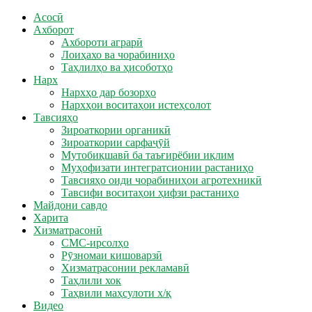
Асосӣ
Ахборот
Ахбороти аграрӣ
Лоиҳахо ва чорабиниҳо
Таҳлилҳо ва ҳисоботҳо
Нарх
Нархҳо дар бозорҳо
Нархҳои воситаҳои истеҳсолот
Тавсияҳо
Зироаткории органикӣ
Зироаткории сарфаҷӯй
Мутобиқшавӣ ба таъғирёбии иқлим
Муҳофизати интегратсионии растаниҳо
Тавсияҳо оиди чорабиниҳои агротехникӣ
Тавсифи воситаҳои ҳифзи растаниҳо
Майдони савдо
Харита
Хизматрасонӣ
СМС-ирсолҳо
Рӯзномаи кишоварзӣ
Хизматрасонии рекламавӣ
Таҳлили хок
Таҳвили маҳсулоти х/қ
Видео