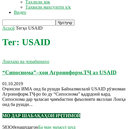
Таҳлили хок
Таҳвили маҳсулоти х/қ
Видео
Асосӣ
Тегҳо
USAID
Тег: USAID
Лоиҳахо ва чорабиниҳо
“Сипоснома”–ҳои Агроинформ.ТҶ аз USAID
01.10.2019
Оҷонсии ИМА оид ба рушди Байналмилалӣ USAID рӯзномаи
Агроинформ.ТҶ-ро бо ду “Сипоснома” қадрдонӣ кард.
Сипоснома дар ҷаласаи ҷамъбастии фаъолияти яксолаи Лоиҳа
оид ба рушди...
МО ДАР ШАБАҚАҲОИ ИҶТИМОӢ
583
Обунашудагон
Ба ман маъқул шуд