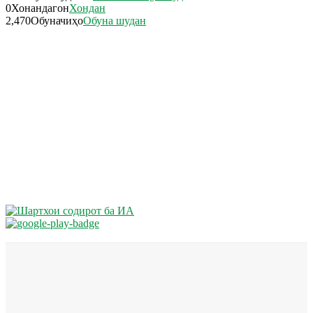
0
Хонандагон
Хондан
2,470
Обуначиҳо
Обуна шудан