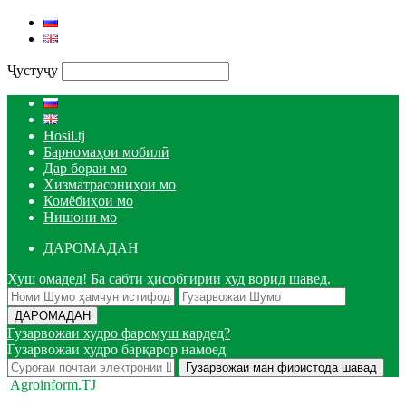
Ҷустуҷу
Hosil.tj
Барномаҳои мобилӣ
Дар бораи мо
Хизматрасониҳои мо
Комёбиҳои мо
Нишони мо
ДАРОМАДАН
Хуш омадед! Ба сабти ҳисобгирии худ ворид шавед.
Гузарвожаи худро фаромуш кардед?
Гузарвожаи худро барқарор намоед
Agroinform.TJ