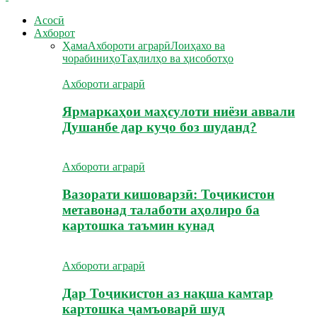
Асосӣ
Ахборот
Ҳама
Ахбороти аграрӣ
Лоиҳахо ва
чорабиниҳо
Таҳлилҳо ва ҳисоботҳо
Ахбороти аграрӣ
Ярмаркаҳои маҳсулоти ниёзи аввали
Душанбе дар куҷо боз шуданд?
Ахбороти аграрӣ
Вазорати кишоварзӣ: Тоҷикистон
метавонад талаботи аҳолиро ба
картошка таъмин кунад
Ахбороти аграрӣ
Дар Тоҷикистон аз нақша камтар
картошка ҷамъоварӣ шуд