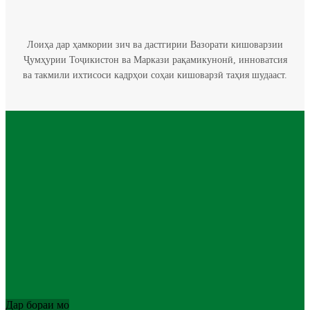
Лоиҳа дар ҳамкории зич ва дастгирии Вазорати кишоварзии
Ҷумҳурии Тоҷикистон ва Маркази рақамикунонӣ, инноватсия
ва такмили ихтисоси кадрҳои соҳаи кишоварзӣ таҳия шудааст.
Дар бораи мо