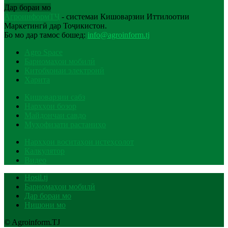
Дар бораи мо
АгроинформТҶ
- системаи Кишоварзии Иттилоотии
Маркетингӣ дар Тоҷикистон.
Бо мо дар тамос бошед:
info@agroinform.tj
Agro Space
Барномаҳои мобилӣ
Китобхонаи электронӣ
Харита
Кишоварзии сабз
Нархҳои бозор
Майдончаи савдо
Муҳофизати растаниҳо
Нархҳои воситаҳои истеҳсолот
Калкулятор
Видео
Hosil.tj
Барномаҳои мобилӣ
Дар бораи мо
Нишони мо
© Agroinform.TJ