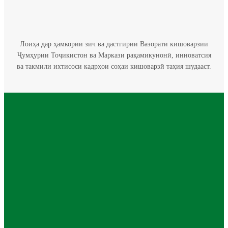
Лоиҳа дар ҳамкории зич ва дастгирии Вазорати кишоварзии
Ҷумҳурии Тоҷикистон ва Маркази рақамикунонӣ, инноватсия
ва такмили ихтисоси кадрҳои соҳаи кишоварзӣ таҳия шудааст.