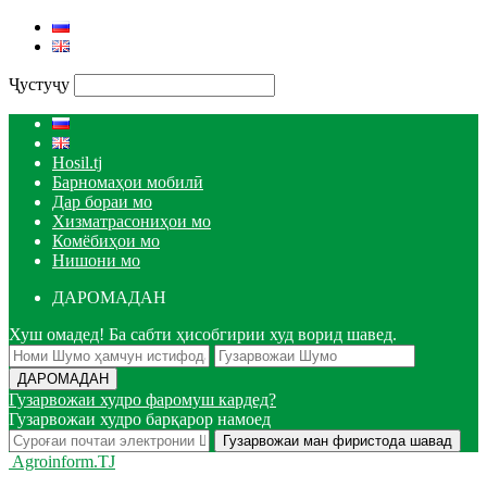
Ҷустуҷу
Hosil.tj
Барномаҳои мобилӣ
Дар бораи мо
Хизматрасониҳои мо
Комёбиҳои мо
Нишони мо
ДАРОМАДАН
Хуш омадед! Ба сабти ҳисобгирии худ ворид шавед.
Гузарвожаи худро фаромуш кардед?
Гузарвожаи худро барқарор намоед
Agroinform.TJ