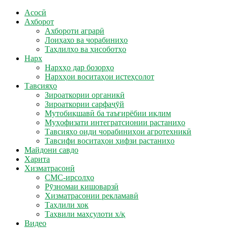
Асосӣ
Ахборот
Ахбороти аграрӣ
Лоиҳахо ва чорабиниҳо
Таҳлилҳо ва ҳисоботҳо
Нарх
Нархҳо дар бозорҳо
Нархҳои воситаҳои истеҳсолот
Тавсияҳо
Зироаткории органикӣ
Зироаткории сарфаҷӯй
Мутобиқшавӣ ба таъғирёбии иқлим
Муҳофизати интегратсионии растаниҳо
Тавсияҳо оиди чорабиниҳои агротехникӣ
Тавсифи воситаҳои ҳифзи растаниҳо
Майдони савдо
Харита
Хизматрасонӣ
СМС-ирсолҳо
Рӯзномаи кишоварзӣ
Хизматрасонии рекламавӣ
Таҳлили хок
Таҳвили маҳсулоти х/қ
Видео