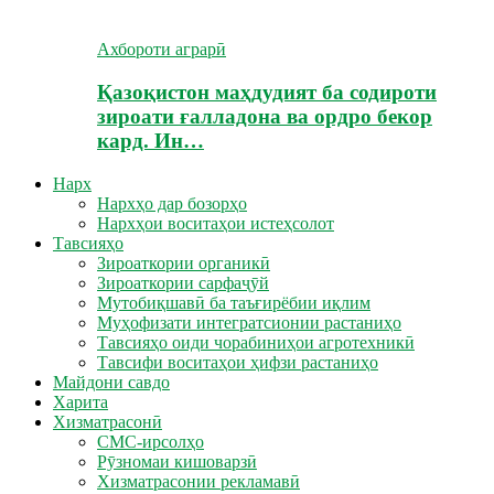
Ахбороти аграрӣ
Қазоқистон маҳдудият ба содироти
зироати ғалладона ва ордро бекор
кард. Ин…
Нарх
Нархҳо дар бозорҳо
Нархҳои воситаҳои истеҳсолот
Тавсияҳо
Зироаткории органикӣ
Зироаткории сарфаҷӯй
Мутобиқшавӣ ба таъғирёбии иқлим
Муҳофизати интегратсионии растаниҳо
Тавсияҳо оиди чорабиниҳои агротехникӣ
Тавсифи воситаҳои ҳифзи растаниҳо
Майдони савдо
Харита
Хизматрасонӣ
СМС-ирсолҳо
Рӯзномаи кишоварзӣ
Хизматрасонии рекламавӣ