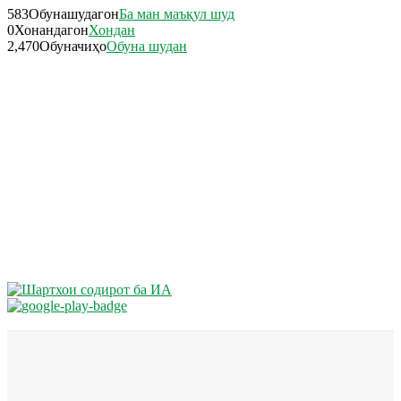
583
Обунашудагон
Ба ман маъқул шуд
0
Хонандагон
Хондан
2,470
Обуначиҳо
Обуна шудан