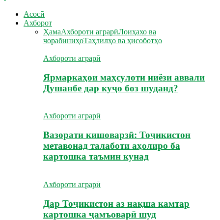
Асосӣ
Ахборот
Ҳама
Ахбороти аграрӣ
Лоиҳахо ва
чорабиниҳо
Таҳлилҳо ва ҳисоботҳо
Ахбороти аграрӣ
Ярмаркаҳои маҳсулоти ниёзи аввали
Душанбе дар куҷо боз шуданд?
Ахбороти аграрӣ
Вазорати кишоварзӣ: Тоҷикистон
метавонад талаботи аҳолиро ба
картошка таъмин кунад
Ахбороти аграрӣ
Дар Тоҷикистон аз нақша камтар
картошка ҷамъоварӣ шуд