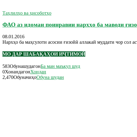
Таҳлилҳо ва ҳисоботҳо
ФАО аз идомаи поинравии нархҳо ба маводи ғиз
08.01.2016
Нархҳо ба маҳсулоти асосии ғизойӣ аллакай муддати чор сол а
МО ДАР ШАБАҚАҲОИ ИҶТИМОӢ
583
Обунашудагон
Ба ман маъқул шуд
0
Хонандагон
Хондан
2,470
Обуначиҳо
Обуна шудан