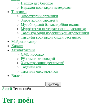
Нархҳо дар бозорҳо
Нархҳои воситаҳои истеҳсолот
Тавсияҳо
Зироаткории органикӣ
Зироаткории сарфаҷӯй
Мутобиқшавӣ ба таъғирёбии иқлим
Муҳофизати интегратсионии растаниҳо
Тавсияҳо оиди чорабиниҳои агротехникӣ
Тавсифи воситаҳои ҳифзи растаниҳо
Майдони савдо
Харита
Хизматрасонӣ
СМС-ирсолҳо
Рӯзномаи кишоварзӣ
Хизматрасонии рекламавӣ
Таҳлили хок
Таҳвили маҳсулоти х/қ
Видео
Асосӣ
Тегҳо
поён
Тег: поён