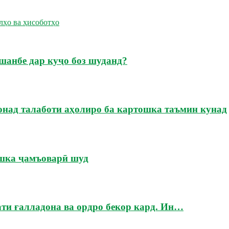
лҳо ва ҳисоботҳо
шанбе дар куҷо боз шуданд?
онад талаботи аҳолиро ба картошка таъмин кунад
ошка ҷамъоварӣ шуд
ати ғалладона ва ордро бекор кард. Ин…