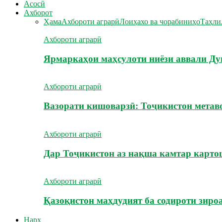
Асосӣ
Ахборот
Ҳама
Ахбороти аграрӣ
Лоиҳахо ва чорабиниҳо
Таҳли
Ахбороти аграрӣ
Ярмаркаҳои маҳсулоти ниёзи аввали Ду
Ахбороти аграрӣ
Вазорати кишоварзӣ: Тоҷикистон метав
Ахбороти аграрӣ
Дар Тоҷикистон аз нақша камтар карт
Ахбороти аграрӣ
Қазоқистон маҳдудият ба содироти зиро
Нарх