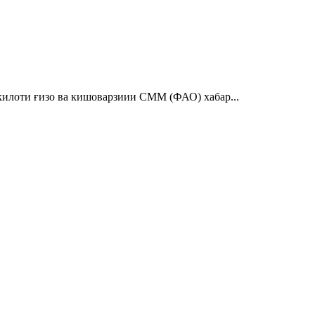
шкилоти ғизо ва кишоварзиии СММ (ФАО) хабар...