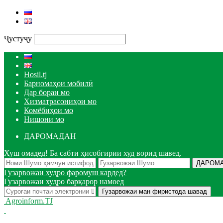
Ҷустуҷу
Hosil.tj
Барномаҳои мобилӣ
Дар бораи мо
Хизматрасониҳои мо
Комёбиҳои мо
Нишони мо
ДАРОМАДАН
Хуш омадед! Ба сабти ҳисобгирии худ ворид шавед.
Гузарвожаи худро фаромуш кардед?
Гузарвожаи худро барқарор намоед
Agroinform.TJ