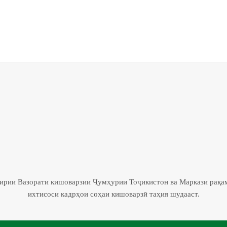
гирии Вазорати кишоварзии Ҷумҳурии Тоҷикистон ва Маркази рақа
ихтисоси кадрҳои соҳаи кишоварзӣ таҳия шудааст.