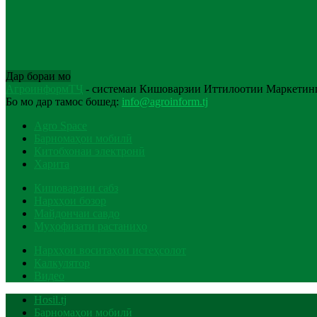
Дар бораи мо
АгроинформТҶ
- системаи Кишоварзии Иттилоотии Маркетинг
Бо мо дар тамос бошед:
info@agroinform.tj
Agro Space
Барномаҳои мобилӣ
Китобхонаи электронӣ
Харита
Кишоварзии сабз
Нархҳои бозор
Майдончаи савдо
Муҳофизати растаниҳо
Нархҳои воситаҳои истеҳсолот
Калкулятор
Видео
Hosil.tj
Барномаҳои мобилӣ