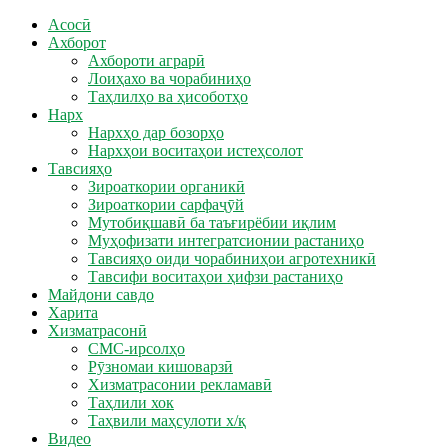
Асосӣ
Ахборот
Ахбороти аграрӣ
Лоиҳахо ва чорабиниҳо
Таҳлилҳо ва ҳисоботҳо
Нарх
Нархҳо дар бозорҳо
Нархҳои воситаҳои истеҳсолот
Тавсияҳо
Зироаткории органикӣ
Зироаткории сарфаҷӯй
Мутобиқшавӣ ба таъғирёбии иқлим
Муҳофизати интегратсионии растаниҳо
Тавсияҳо оиди чорабиниҳои агротехникӣ
Тавсифи воситаҳои ҳифзи растаниҳо
Майдони савдо
Харита
Хизматрасонӣ
СМС-ирсолҳо
Рӯзномаи кишоварзӣ
Хизматрасонии рекламавӣ
Таҳлили хок
Таҳвили маҳсулоти х/қ
Видео