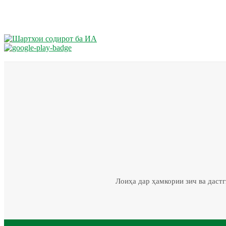
Лоиҳа дар ҳамкории зич ва даст