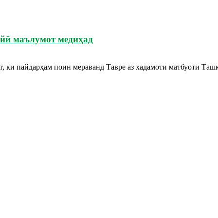
ойӣ маълумот медиҳад
ст, ки пайдарҳам поин мераванд Тавре аз хадамоти матбуоти Та