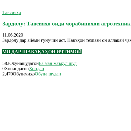
Тавсияҳо
Зардолу: Тавсияҳо оиди чорабиниҳои агротехник
11.06.2020
Зардолу дар айёми ғунучин аст. Навъҳои тезпази он аллакай ҷам
МО ДАР ШАБАҚАҲОИ ИҶТИМОӢ
583
Обунашудагон
Ба ман маъқул шуд
0
Хонандагон
Хондан
2,470
Обуначиҳо
Обуна шудан