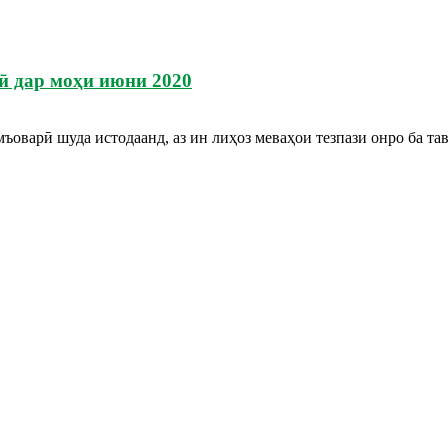
ӣ дар моҳи июни 2020
ъоварӣ шуда истодаанд, аз ин лиҳоз меваҳои тезпази онро ба тав