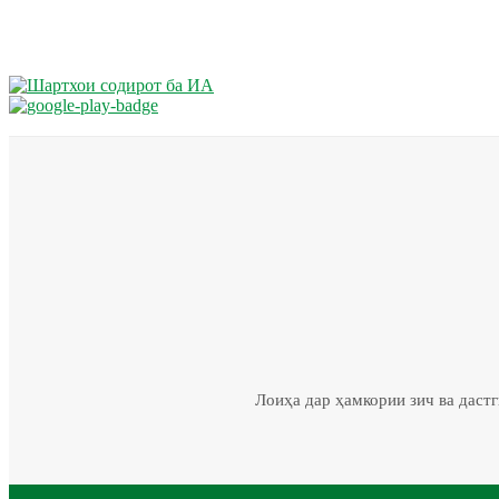
Лоиҳа дар ҳамкории зич ва даст