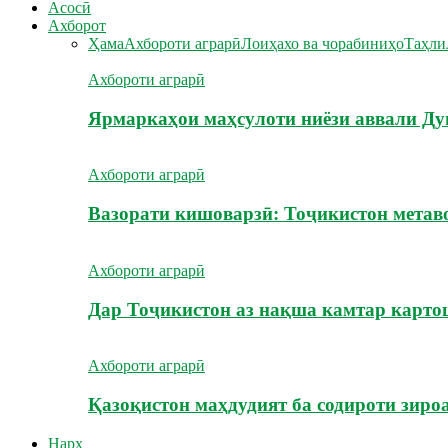
Асосӣ
Ахборот
Ҳама
Ахбороти аграрӣ
Лоиҳахо ва чорабиниҳо
Таҳли
Ахбороти аграрӣ
Ярмаркаҳои маҳсулоти ниёзи аввали Ду
Ахбороти аграрӣ
Вазорати кишоварзӣ: Тоҷикистон метав
Ахбороти аграрӣ
Дар Тоҷикистон аз нақша камтар карт
Ахбороти аграрӣ
Қазоқистон маҳдудият ба содироти зиро
Нарх