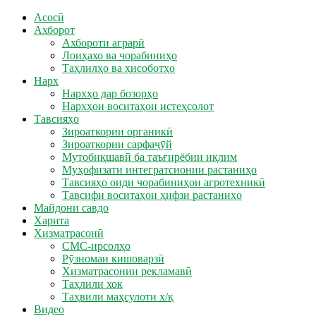
Асосӣ
Ахборот
Ахбороти аграрӣ
Лоиҳахо ва чорабиниҳо
Таҳлилҳо ва ҳисоботҳо
Нарх
Нархҳо дар бозорҳо
Нархҳои воситаҳои истеҳсолот
Тавсияҳо
Зироаткории органикӣ
Зироаткории сарфаҷӯй
Мутобиқшавӣ ба таъғирёбии иқлим
Муҳофизати интегратсионии растаниҳо
Тавсияҳо оиди чорабиниҳои агротехникӣ
Тавсифи воситаҳои ҳифзи растаниҳо
Майдони савдо
Харита
Хизматрасонӣ
СМС-ирсолҳо
Рӯзномаи кишоварзӣ
Хизматрасонии рекламавӣ
Таҳлили хок
Таҳвили маҳсулоти х/қ
Видео