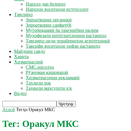
Нархҳо дар бозорҳо
Нархҳои воситаҳои истеҳсолот
Тавсияҳо
Зироаткории органикӣ
Зироаткории сарфаҷӯй
Мутобиқшавӣ ба таъғирёбии иқлим
Муҳофизати интегратсионии растаниҳо
Тавсияҳо оиди чорабиниҳои агротехникӣ
Тавсифи воситаҳои ҳифзи растаниҳо
Майдони савдо
Харита
Хизматрасонӣ
СМС-ирсолҳо
Рӯзномаи кишоварзӣ
Хизматрасонии рекламавӣ
Таҳлили хок
Таҳвили маҳсулоти х/қ
Видео
Асосӣ
Тегҳо
Оракул МКС
Тег: Оракул МКС