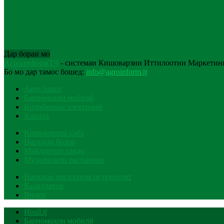
Дар бораи мо
АгроинформТҶ
- системаи Кишоварзии Иттилоотии Маркетинг
Бо мо дар тамос бошед:
info@agroinform.tj
Agro Space
Барномаҳои мобилӣ
Китобхонаи электронӣ
Харита
Кишоварзии сабз
Нархҳои бозор
Майдончаи савдо
Муҳофизати растаниҳо
Нархҳои воситаҳои истеҳсолот
Калкулятор
Видео
Hosil.tj
Барномаҳои мобилӣ