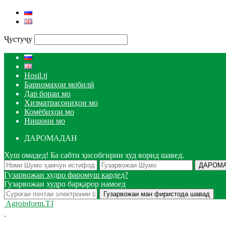
Ҷустуҷу
Hosil.tj
Барномаҳои мобилӣ
Дар бораи мо
Хизматрасониҳои мо
Комёбиҳои мо
Нишони мо
ДАРОМАДАН
Хуш омадед! Ба сабти ҳисобгирии худ ворид шавед.
Гузарвожаи худро фаромуш кардед?
Гузарвожаи худро барқарор намоед
Agroinform.TJ