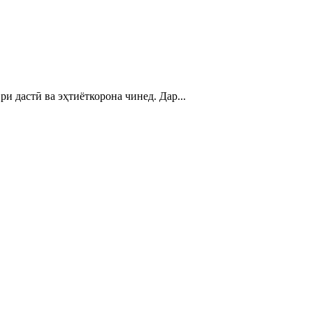
ри дастӣ ва эҳтиёткорона чинед. Дар...