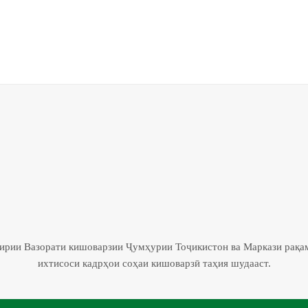
гирии Вазорати кишоварзии Ҷумҳурии Тоҷикистон ва Маркази рақа
ихтисоси кадрҳои соҳаи кишоварзӣ таҳия шудааст.