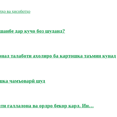
лҳо ва ҳисоботҳо
шанбе дар куҷо боз шуданд?
онад талаботи аҳолиро ба картошка таъмин кунад
ошка ҷамъоварӣ шуд
ати ғалладона ва ордро бекор кард. Ин…