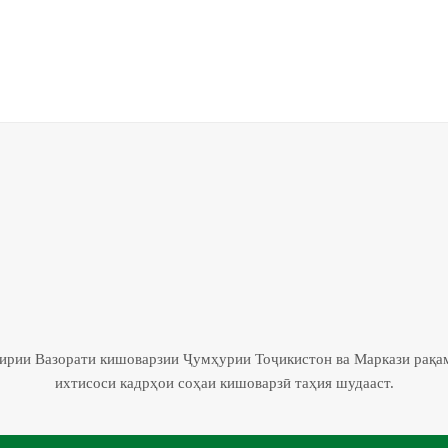
гирии Вазорати кишоварзии Ҷумҳурии Тоҷикистон ва Маркази рақа
ихтисоси кадрҳои соҳаи кишоварзӣ таҳия шудааст.