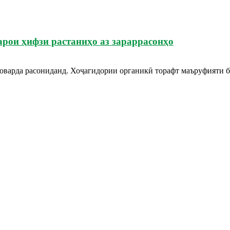
рои ҳифзи растаниҳо аз зараррасонҳо
 оварда расониданд. Хоҷагидории органикӣ торафт маъруфияти бе