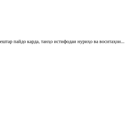
штар пайдо карда, танҳо истифодаи нуриҳо ва воситаҳои...