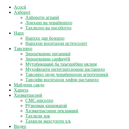
Асосӣ
Ахборот
Ахбороти аграрӣ
Лоиҳахо ва чорабиниҳо
Таҳлилҳо ва ҳисоботҳо
Нарх
Нархҳо дар бозорҳо
Нархҳои воситаҳои истеҳсолот
Тавсияҳо
Зироаткории органикӣ
Зироаткории сарфаҷӯй
Мутобиқшавӣ ба таъғирёбии иқлим
Муҳофизати интегратсионии растаниҳо
Тавсияҳо оиди чорабиниҳои агротехникӣ
Тавсифи воситаҳои ҳифзи растаниҳо
Майдони савдо
Харита
Хизматрасонӣ
СМС-ирсолҳо
Рӯзномаи кишоварзӣ
Хизматрасонии рекламавӣ
Таҳлили хок
Таҳвили маҳсулоти х/қ
Видео