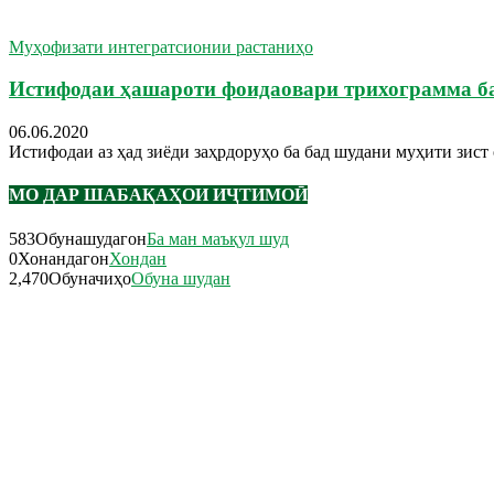
Муҳофизати интегратсионии растаниҳо
Истифодаи ҳашароти фоидаовари трихограмма ба
06.06.2020
Истифодаи аз ҳад зиёди заҳрдоруҳо ба бад шудани муҳити зист
МО ДАР ШАБАҚАҲОИ ИҶТИМОӢ
583
Обунашудагон
Ба ман маъқул шуд
0
Хонандагон
Хондан
2,470
Обуначиҳо
Обуна шудан