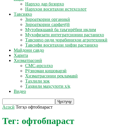
Нархҳо дар бозорҳо
Нархҳои воситаҳои истеҳсолот
Тавсияҳо
Зироаткории органикӣ
Зироаткории сарфаҷӯй
Мутобиқшавӣ ба таъғирёбии иқлим
Муҳофизати интегратсионии растаниҳо
Тавсияҳо оиди чорабиниҳои агротехникӣ
Тавсифи воситаҳои ҳифзи растаниҳо
Майдони савдо
Харита
Хизматрасонӣ
СМС-ирсолҳо
Рӯзномаи кишоварзӣ
Хизматрасонии рекламавӣ
Таҳлили хок
Таҳвили маҳсулоти х/қ
Видео
Асосӣ
Тегҳо
офтобпараст
Тег: офтобпараст