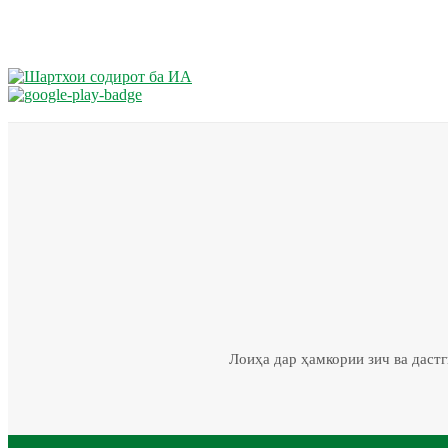
Лоиҳа дар ҳамкории зич ва даст