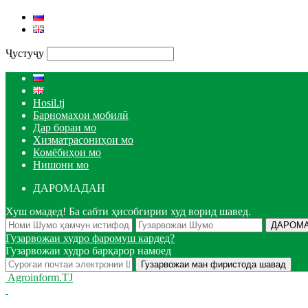
Ҷустуҷу
Hosil.tj
Барномаҳои мобилӣ
Дар бораи мо
Хизматрасониҳои мо
Комёбиҳои мо
Нишони мо
ДАРОМАДАН
Хуш омадед! Ба сабти ҳисобгирии худ ворид шавед.
Гузарвожаи худро фаромуш кардед?
Гузарвожаи худро барқарор намоед
Agroinform.TJ