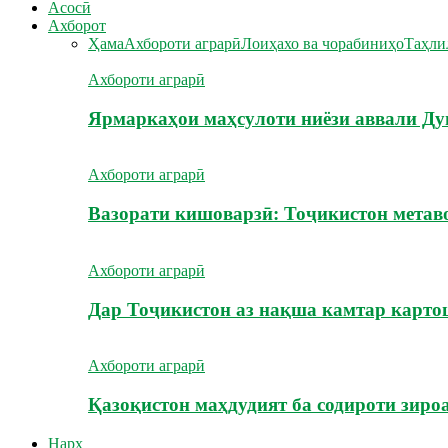
Асосӣ
Ахборот
Ҳама
Ахбороти аграрӣ
Лоиҳахо ва чорабиниҳо
Таҳли
Ахбороти аграрӣ
Ярмаркаҳои маҳсулоти ниёзи аввали Ду
Ахбороти аграрӣ
Вазорати кишоварзӣ: Тоҷикистон метав
Ахбороти аграрӣ
Дар Тоҷикистон аз нақша камтар карт
Ахбороти аграрӣ
Қазоқистон маҳдудият ба содироти зиро
Нарх