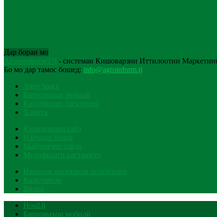
Дар бораи мо
АгроинформТҶ
- системаи Кишоварзии Иттилоотии Маркетинг
Бо мо дар тамос бошед:
info@agroinform.tj
Agro Space
Барномаҳои мобилӣ
Китобхонаи электронӣ
Харита
Кишоварзии сабз
Нархҳои бозор
Майдончаи савдо
Муҳофизати растаниҳо
Нархҳои воситаҳои истеҳсолот
Калкулятор
Видео
Hosil.tj
Барномаҳои мобилӣ