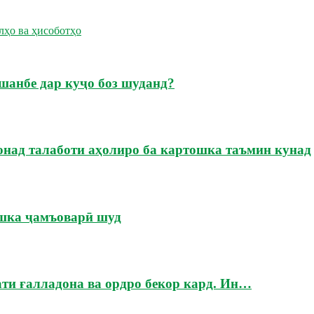
лҳо ва ҳисоботҳо
шанбе дар куҷо боз шуданд?
онад талаботи аҳолиро ба картошка таъмин кунад
ошка ҷамъоварӣ шуд
ати ғалладона ва ордро бекор кард. Ин…