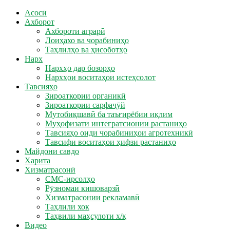
Асосӣ
Ахборот
Ахбороти аграрӣ
Лоиҳахо ва чорабиниҳо
Таҳлилҳо ва ҳисоботҳо
Нарх
Нархҳо дар бозорҳо
Нархҳои воситаҳои истеҳсолот
Тавсияҳо
Зироаткории органикӣ
Зироаткории сарфаҷӯй
Мутобиқшавӣ ба таъғирёбии иқлим
Муҳофизати интегратсионии растаниҳо
Тавсияҳо оиди чорабиниҳои агротехникӣ
Тавсифи воситаҳои ҳифзи растаниҳо
Майдони савдо
Харита
Хизматрасонӣ
СМС-ирсолҳо
Рӯзномаи кишоварзӣ
Хизматрасонии рекламавӣ
Таҳлили хок
Таҳвили маҳсулоти х/қ
Видео