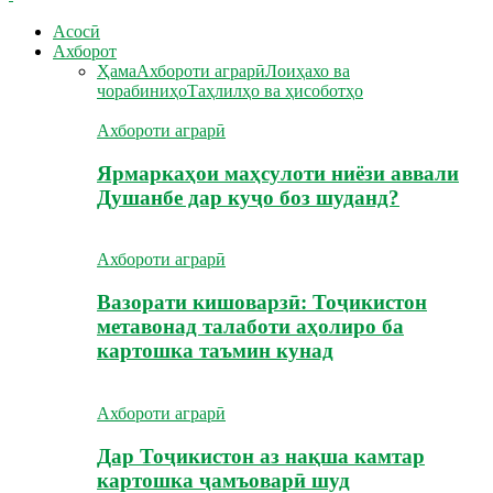
Асосӣ
Ахборот
Ҳама
Ахбороти аграрӣ
Лоиҳахо ва
чорабиниҳо
Таҳлилҳо ва ҳисоботҳо
Ахбороти аграрӣ
Ярмаркаҳои маҳсулоти ниёзи аввали
Душанбе дар куҷо боз шуданд?
Ахбороти аграрӣ
Вазорати кишоварзӣ: Тоҷикистон
метавонад талаботи аҳолиро ба
картошка таъмин кунад
Ахбороти аграрӣ
Дар Тоҷикистон аз нақша камтар
картошка ҷамъоварӣ шуд