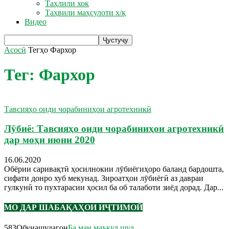
Таҳлили хок
Таҳвили маҳсулоти х/қ
Видео
Асосӣ
Тегҳо
Фархор
Тег: Фархор
Тавсияҳо оиди чорабиниҳои агротехникӣ
Лӯбиё: Тавсияҳо оиди чорабиниҳои агротехникӣ
дар моҳи июни 2020
16.06.2020
Обёрии саривақтӣ ҳосилнокии лӯбиёгиҳоро баланд бардошта,
сифати донро хуб мекунад. Зироатҳои лӯбиёгӣ аз давраи
гулкунӣ то пухтарасии ҳосил ба об талаботи зиёд дорад. Дар...
МО ДАР ШАБАҚАҲОИ ИҶТИМОӢ
583
Обунашудагон
Ба ман маъқул шуд