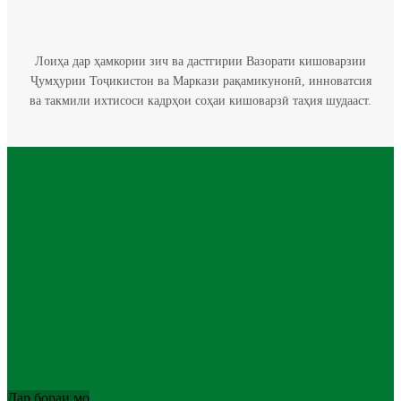
Лоиҳа дар ҳамкории зич ва дастгирии Вазорати кишоварзии
Ҷумҳурии Тоҷикистон ва Маркази рақамикунонӣ, инноватсия
ва такмили ихтисоси кадрҳои соҳаи кишоварзӣ таҳия шудааст.
Дар бораи мо