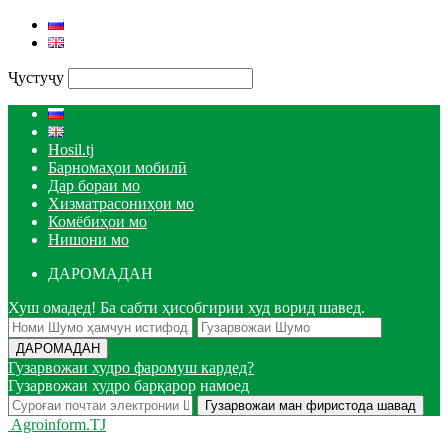
Ҷустуҷу
Hosil.tj
Барномаҳои мобилӣ
Дар бораи мо
Хизматрасониҳои мо
Комёбиҳои мо
Нишони мо
ДАРОМАДАН
Хуш омадед! Ба сабти ҳисобгирии худ ворид шавед.
Гузарвожаи худро фаромуш кардед?
Гузарвожаи худро барқарор намоед
Agroinform.TJ