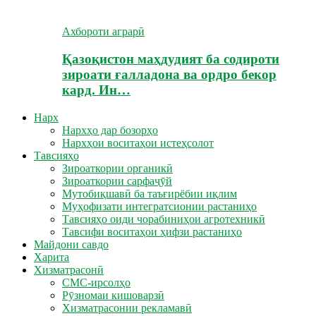
Ахбороти аграрӣ
Қазоқистон маҳдудият ба содироти
зироати ғалладона ва ордро бекор
кард. Ин…
Нарх
Нархҳо дар бозорҳо
Нархҳои воситаҳои истеҳсолот
Тавсияҳо
Зироаткории органикӣ
Зироаткории сарфаҷӯй
Мутобиқшавӣ ба таъғирёбии иқлим
Муҳофизати интегратсионии растаниҳо
Тавсияҳо оиди чорабиниҳои агротехникӣ
Тавсифи воситаҳои ҳифзи растаниҳо
Майдони савдо
Харита
Хизматрасонӣ
СМС-ирсолҳо
Рӯзномаи кишоварзӣ
Хизматрасонии рекламавӣ