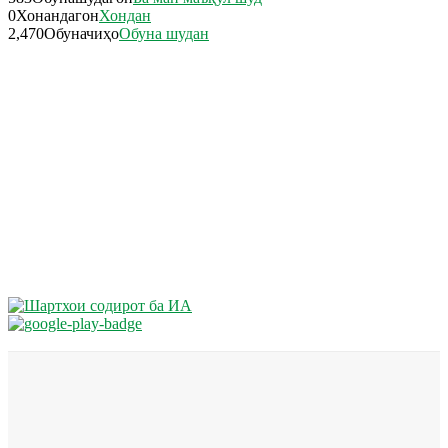
0
Хонандагон
Хондан
2,470
Обуначиҳо
Обуна шудан