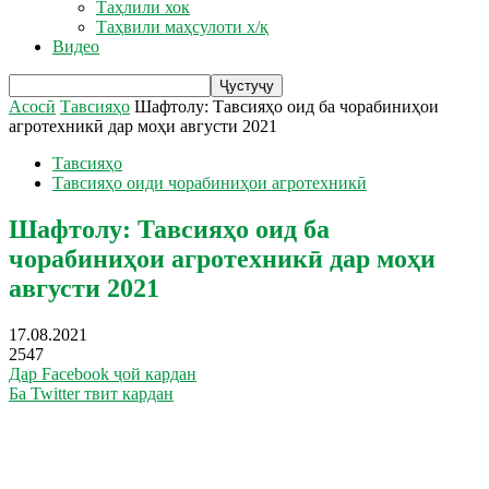
Таҳлили хок
Таҳвили маҳсулоти х/қ
Видео
Асосӣ
Тавсияҳо
Шафтолу: Тавсияҳо оид ба чорабиниҳои
агротехникӣ дар моҳи августи 2021
Тавсияҳо
Тавсияҳо оиди чорабиниҳои агротехникӣ
Шафтолу: Тавсияҳо оид ба
чорабиниҳои агротехникӣ дар моҳи
августи 2021
17.08.2021
2547
Дар Facebook ҷой кардан
Ба Twitter твит кардан