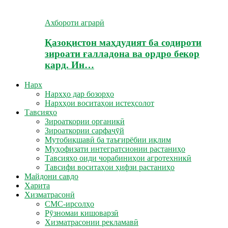
Ахбороти аграрӣ
Қазоқистон маҳдудият ба содироти
зироати ғалладона ва ордро бекор
кард. Ин…
Нарх
Нархҳо дар бозорҳо
Нархҳои воситаҳои истеҳсолот
Тавсияҳо
Зироаткории органикӣ
Зироаткории сарфаҷӯй
Мутобиқшавӣ ба таъғирёбии иқлим
Муҳофизати интегратсионии растаниҳо
Тавсияҳо оиди чорабиниҳои агротехникӣ
Тавсифи воситаҳои ҳифзи растаниҳо
Майдони савдо
Харита
Хизматрасонӣ
СМС-ирсолҳо
Рӯзномаи кишоварзӣ
Хизматрасонии рекламавӣ