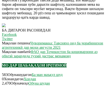
маротиба гузаронидан тавсия дода мешавад. Ин маводҳо
барои афзоиши хуби дарахти шафтолу, калоншавии мева ва
сифати он таъсири мусбат мерасонад. Вақти буриши шохаҳои
шафтолу мебошад. 20 рӯз пеш аз ҷамъоварии ҳосил пошидани
заҳрдоруҳо қатъ карда шавад.
БА ДИГАРОН РАСОНИДАН
Facebook
Twitter
Мақолаи пешина
Ҷуворимакка: Тавсияҳо оид ба чорабиниҳои
агротехникӣ дар моҳи августи 2021
Мақолаи навбатӣ
ФАО дар Тоҷикистон ба кишоварзони аз
обхезӣ зарардида тухмӣ дастрас менамояд
МО ДАР ШАБАҚАҲОИ ИҶТИМОӢ
583
Обунашудагон
Ба ман маъқул шуд
0
Хонандагон
Хондан
2,470
Обуначиҳо
Обуна шудан