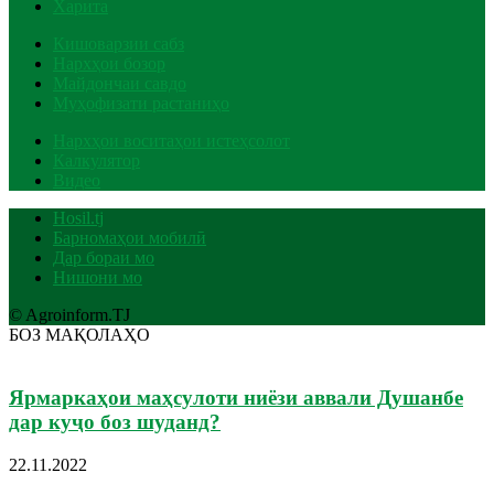
Харита
Кишоварзии сабз
Нархҳои бозор
Майдончаи савдо
Муҳофизати растаниҳо
Нархҳои воситаҳои истеҳсолот
Калкулятор
Видео
Hosil.tj
Барномаҳои мобилӣ
Дар бораи мо
Нишони мо
© Agroinform.TJ
БОЗ МАҚОЛАҲО
Ярмаркаҳои маҳсулоти ниёзи аввали Душанбе
дар куҷо боз шуданд?
22.11.2022