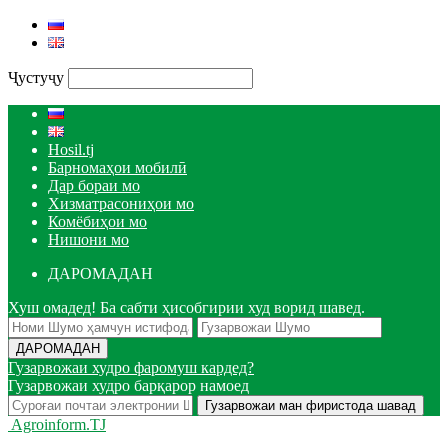
Ҷустуҷу
Hosil.tj
Барномаҳои мобилӣ
Дар бораи мо
Хизматрасониҳои мо
Комёбиҳои мо
Нишони мо
ДАРОМАДАН
Хуш омадед! Ба сабти ҳисобгирии худ ворид шавед.
Гузарвожаи худро фаромуш кардед?
Гузарвожаи худро барқарор намоед
Agroinform.TJ