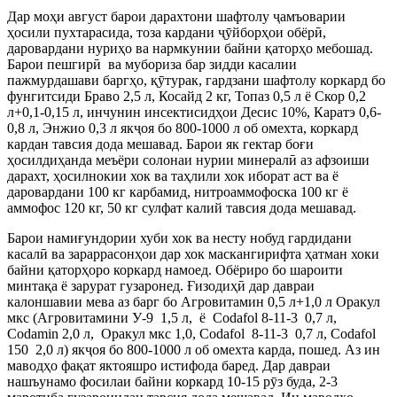
Дар моҳи август барои дарахтони шафтолу ҷамъоварии
ҳосили пухтарасида, тоза кардани ҷӯйборҳои обёрӣ,
даровардани нуриҳо ва нармкунии байни қаторҳо мебошад.
Барои пешгирӣ ва мубориза бар зидди касалии
пажмурдашави баргҳо, қӯтурак, гардзани шафтолу коркард бо
фунгитсиди Браво 2,5 л, Косайд 2 кг, Топаз 0,5 л ё Скор 0,2
л+0,1-0,15 л, инчунин инсектисидҳои Десис 10%, Каратэ 0,6-
0,8 л, Энжио 0,3 л якҷоя бо 800-1000 л об омехта, коркард
кардан тавсия дода мешавад. Барои як гектар боғи
ҳосилдиҳанда меъёри солонаи нурии минералӣ аз афзоиши
дарахт, ҳосилнокии хок ва таҳлили хок иборат аст ва ё
даровардани 100 кг карбамид, нитроаммофоска 100 кг ё
аммофос 120 кг, 50 кг сулфат калий тавсия дода мешавад.
Барои намиғундории хуби хок ва несту нобуд гардидани
касалӣ ва зараррасонҳои дар хок маскангирифта ҳатман хоки
байни қаторҳоро коркард намоед. Обёриро бо шароити
минтақа ё зарурат гузаронед. Ғизодиҳӣ дар давраи
калоншавии мева аз барг бо Агровитамин 0,5 л+1,0 л Оракул
мкс (Агровитамини У-9 1,5 л, ё Codafol 8-11-3 0,7 л,
Codamin 2,0 л, Оракул мкс 1,0, Codafol 8-11-3 0,7 л, Codafol
150 2,0 л) якҷоя бо 800-1000 л об омехта карда, пошед. Аз ин
маводҳо фақат яктояшро истифода баред. Дар давраи
нашъунамо фосилаи байни коркард 10-15 рӯз буда, 2-3