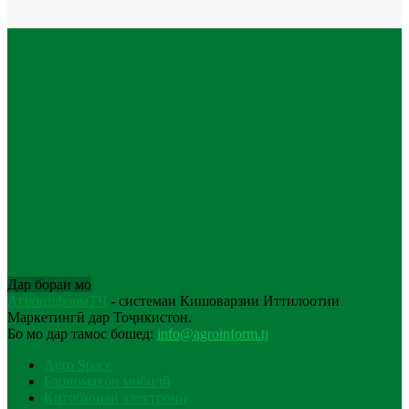
Дар бораи мо
АгроинформТҶ
- системаи Кишоварзии Иттилоотии
Маркетингӣ дар Тоҷикистон.
Бо мо дар тамос бошед:
info@agroinform.tj
Agro Space
Барномаҳои мобилӣ
Китобхонаи электронӣ