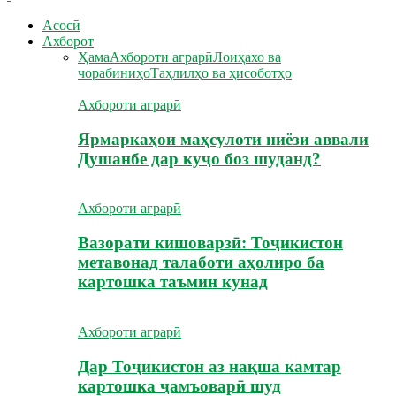
Асосӣ
Ахборот
Ҳама
Ахбороти аграрӣ
Лоиҳахо ва
чорабиниҳо
Таҳлилҳо ва ҳисоботҳо
Ахбороти аграрӣ
Ярмаркаҳои маҳсулоти ниёзи аввали
Душанбе дар куҷо боз шуданд?
Ахбороти аграрӣ
Вазорати кишоварзӣ: Тоҷикистон
метавонад талаботи аҳолиро ба
картошка таъмин кунад
Ахбороти аграрӣ
Дар Тоҷикистон аз нақша камтар
картошка ҷамъоварӣ шуд