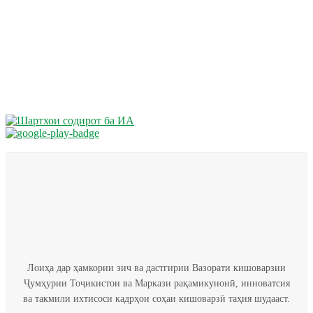
Лоиҳа дар ҳамкории зич ва дастгирии Вазорати кишоварзии
Ҷумҳурии Тоҷикистон ва Маркази рақамикунонӣ, инноватсия
ва такмили ихтисоси кадрҳои соҳаи кишоварзӣ таҳия шудааст.