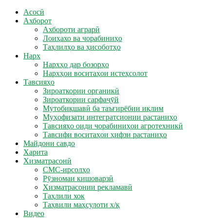
Асосӣ
Ахборот
Ахбороти аграрӣ
Лоиҳахо ва чорабиниҳо
Таҳлилҳо ва ҳисоботҳо
Нарх
Нархҳо дар бозорҳо
Нархҳои воситаҳои истеҳсолот
Тавсияҳо
Зироаткории органикӣ
Зироаткории сарфаҷӯй
Мутобиқшавӣ ба таъғирёбии иқлим
Муҳофизати интегратсионии растаниҳо
Тавсияҳо оиди чорабиниҳои агротехникӣ
Тавсифи воситаҳои ҳифзи растаниҳо
Майдони савдо
Харита
Хизматрасонӣ
СМС-ирсолҳо
Рӯзномаи кишоварзӣ
Хизматрасонии рекламавӣ
Таҳлили хок
Таҳвили маҳсулоти х/қ
Видео