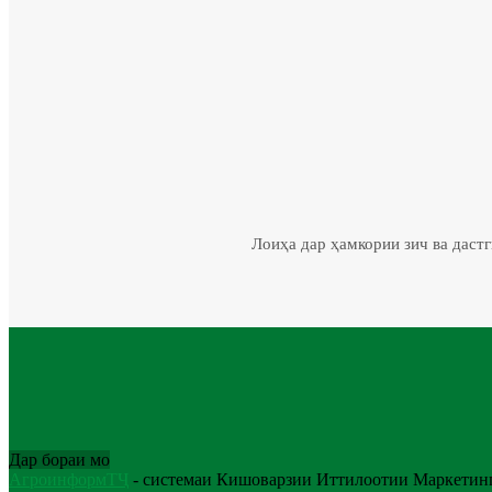
Лоиҳа дар ҳамкории зич ва даст
Дар бораи мо
АгроинформТҶ
- системаи Кишоварзии Иттилоотии Маркетинг