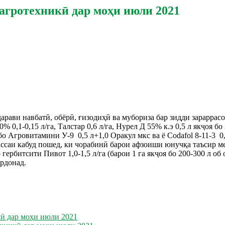
агротехникӣ дар моҳи июли 2021
рави навбатӣ, обёрӣ, ғизодиҳӣ ва мубориза бар зидди зараррас
 0,1-0,15 л/га, Талстар 0,6 л/га, Нурел Д 55% к.э 0,5 л якҷоя бо
Агровитамини У-9 0,5 л+1,0 Оракул мкс ва ё Codafol 8-11-3 0,7 л
а массаи кабуд пошед, ки чорабинӣ барои афзоиши юнучқа таъсир 
рбитсити Пивот 1,0-1,5 л/га (барои 1 га якҷоя бо 200-300 л об 
ардонад.
кӣ дар моҳи июли 2021