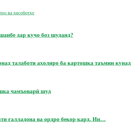
лҳо ва ҳисоботҳо
шанбе дар куҷо боз шуданд?
онад талаботи аҳолиро ба картошка таъмин кунад
ошка ҷамъоварӣ шуд
ати ғалладона ва ордро бекор кард. Ин…