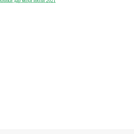
ехникӣ дар моҳи июли 2021