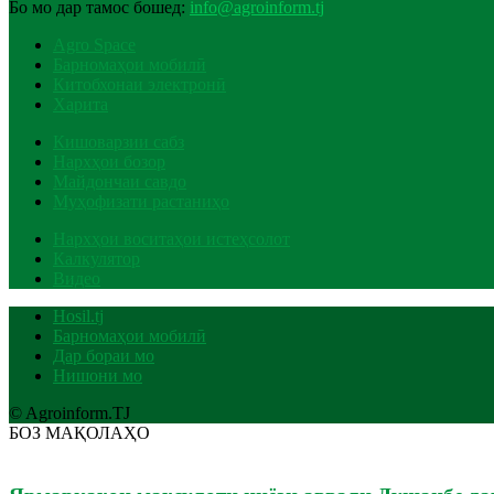
Бо мо дар тамос бошед:
info@agroinform.tj
Agro Space
Барномаҳои мобилӣ
Китобхонаи электронӣ
Харита
Кишоварзии сабз
Нархҳои бозор
Майдончаи савдо
Муҳофизати растаниҳо
Нархҳои воситаҳои истеҳсолот
Калкулятор
Видео
Hosil.tj
Барномаҳои мобилӣ
Дар бораи мо
Нишони мо
© Agroinform.TJ
БОЗ МАҚОЛАҲО