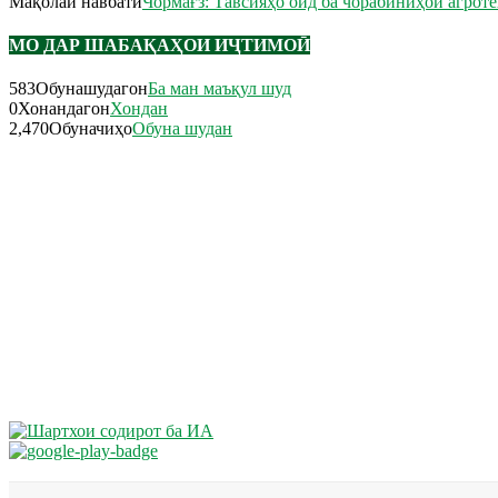
Мақолаи навбатӣ
Чормағз: Тавсияҳо оид ба чорабиниҳои агрот
МО ДАР ШАБАҚАҲОИ ИҶТИМОӢ
583
Обунашудагон
Ба ман маъқул шуд
0
Хонандагон
Хондан
2,470
Обуначиҳо
Обуна шудан