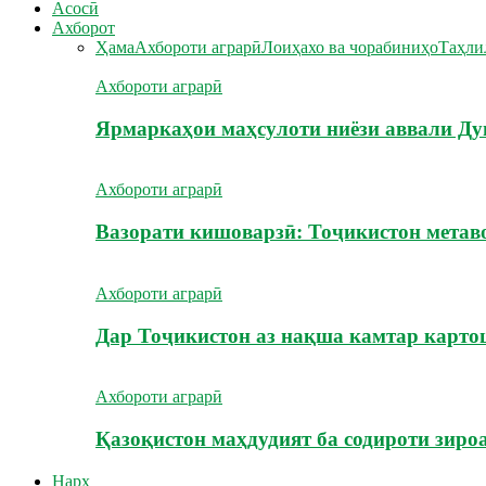
Асосӣ
Ахборот
Ҳама
Ахбороти аграрӣ
Лоиҳахо ва чорабиниҳо
Таҳли
Ахбороти аграрӣ
Ярмаркаҳои маҳсулоти ниёзи аввали Ду
Ахбороти аграрӣ
Вазорати кишоварзӣ: Тоҷикистон метав
Ахбороти аграрӣ
Дар Тоҷикистон аз нақша камтар карт
Ахбороти аграрӣ
Қазоқистон маҳдудият ба содироти зиро
Нарх