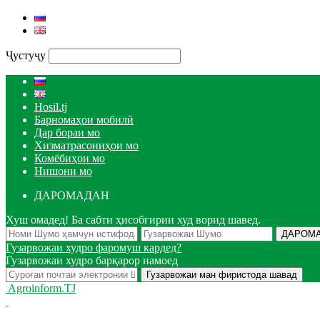
Ҷустуҷу
Hosil.tj
Барномаҳои мобилӣ
Дар бораи мо
Хизматрасониҳои мо
Комёбиҳои мо
Нишони мо
ДАРОМАДАН
Хуш омадед! Ба сабти ҳисобгирии худ ворид шавед.
Гузарвожаи худро фаромуш кардед?
Гузарвожаи худро барқарор намоед
Agroinform.TJ