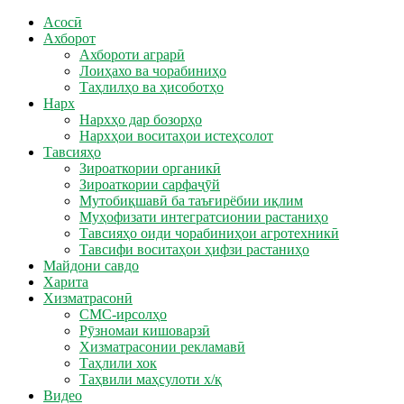
Асосӣ
Ахборот
Ахбороти аграрӣ
Лоиҳахо ва чорабиниҳо
Таҳлилҳо ва ҳисоботҳо
Нарх
Нархҳо дар бозорҳо
Нархҳои воситаҳои истеҳсолот
Тавсияҳо
Зироаткории органикӣ
Зироаткории сарфаҷӯй
Мутобиқшавӣ ба таъғирёбии иқлим
Муҳофизати интегратсионии растаниҳо
Тавсияҳо оиди чорабиниҳои агротехникӣ
Тавсифи воситаҳои ҳифзи растаниҳо
Майдони савдо
Харита
Хизматрасонӣ
СМС-ирсолҳо
Рӯзномаи кишоварзӣ
Хизматрасонии рекламавӣ
Таҳлили хок
Таҳвили маҳсулоти х/қ
Видео