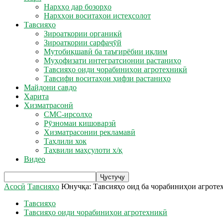
Нархҳо дар бозорҳо
Нархҳои воситаҳои истеҳсолот
Тавсияҳо
Зироаткории органикӣ
Зироаткории сарфаҷӯй
Мутобиқшавӣ ба таъғирёбии иқлим
Муҳофизати интегратсионии растаниҳо
Тавсияҳо оиди чорабиниҳои агротехникӣ
Тавсифи воситаҳои ҳифзи растаниҳо
Майдони савдо
Харита
Хизматрасонӣ
СМС-ирсолҳо
Рӯзномаи кишоварзӣ
Хизматрасонии рекламавӣ
Таҳлили хок
Таҳвили маҳсулоти х/қ
Видео
Асосӣ
Тавсияҳо
Юнучқа: Тавсияҳо оид ба чорабиниҳои агроте
Тавсияҳо
Тавсияҳо оиди чорабиниҳои агротехникӣ