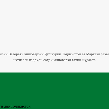
гирии Вазорати кишоварзии Ҷумҳурии Тоҷикистон ва Маркази рақа
ихтисоси кадрҳои соҳаи кишоварзӣ таҳия шудааст.
ӣ дар Тоҷикистон.