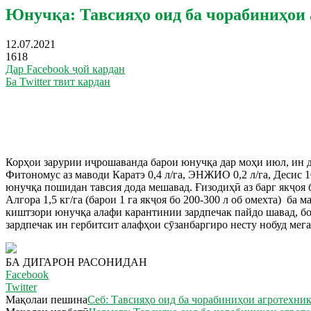
Юнучқа: Тавсияҳо оид ба чорабиниҳои 
12.07.2021
1618
Дар Facebook ҷой кардан
Ба Twitter твит кардан
Корҳои зарурии иҷрошаванда барои юнучқа дар моҳи июл, ин да
Фитономус аз маводи Каратэ 0,4 л/га, ЭНЖИО 0,2 л/га, Десис 10%
юнучқа пошидан тавсия дода мешавад. Ғизодиҳӣ аз барг якҷоя бо 
Алгора 1,5 кг/га (барои 1 га якҷоя бо 200-300 л об омехта) б
киштзори юнучқа алафи карантинии зардпечак пайдо шавад, бо ге
зардпечак ин гербитсит алафҳои сӯзанбаргиро несту нобуд мег
БА ДИГАРОН РАСОНИДАН
Facebook
Twitter
Мақолаи пешина
Себ: Тавсияҳо оид ба чорабиниҳои агротехни