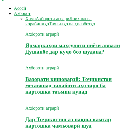
Асосӣ
Ахборот
Ҳама
Ахбороти аграрӣ
Лоиҳахо ва
чорабиниҳо
Таҳлилҳо ва ҳисоботҳо
Ахбороти аграрӣ
Ярмаркаҳои маҳсулоти ниёзи аввали
Душанбе дар куҷо боз шуданд?
Ахбороти аграрӣ
Вазорати кишоварзӣ: Тоҷикистон
метавонад талаботи аҳолиро ба
картошка таъмин кунад
Ахбороти аграрӣ
Дар Тоҷикистон аз нақша камтар
картошка ҷамъоварӣ шуд