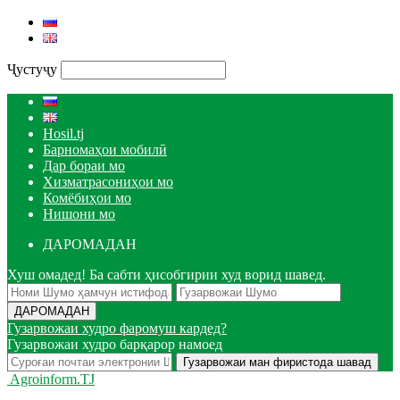
Ҷустуҷу
Hosil.tj
Барномаҳои мобилӣ
Дар бораи мо
Хизматрасониҳои мо
Комёбиҳои мо
Нишони мо
ДАРОМАДАН
Хуш омадед! Ба сабти ҳисобгирии худ ворид шавед.
Гузарвожаи худро фаромуш кардед?
Гузарвожаи худро барқарор намоед
Agroinform.TJ