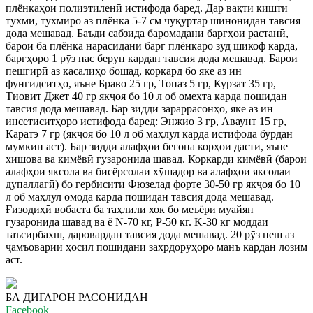
плёнкаҳои полиэтиленӣ истифода баред. Дар вақти кишти
тухмӣ, тухмиро аз плёнка 5-7 см чуқуртар шинонидан тавсия
дода мешавад. Баъди сабзида баромадани баргҳои растанӣ,
барои ба плёнка нарасидани барг плёнкаро зуд шикоф карда,
баргҳоро 1 рӯз пас берун кардан тавсия дода мешавад. Барои
пешгирӣ аз касалиҳо бошад, коркард бо яке аз ин
фунгидситҳо, яъне Браво 25 гр, Топаз 5 гр, Курзат 35 гр,
Тиовит Джет 40 гр якҷоя бо 10 л об омехта карда пошидан
тавсия дода мешавад. Бар зидди зараррасонҳо, яке аз ин
инсетиситҳоро истифода баред: Энжио 3 гр, Аваунт 15 гр,
Каратэ 7 гр (якҷоя бо 10 л об маҳлул карда истифода бурдан
мумкин аст). Бар зидди алафҳои бегона корҳои дастӣ, яъне
хишова ва кимёвӣ гузаронида шавад. Коркарди кимёвӣ (барои
алафҳои яксола ва бисёрсолаи хӯшадор ва алафҳои яксолаи
дупаллагӣ) бо гербисити Фюзелад форте 30-50 гр якҷоя бо 10
л об маҳлул омода карда пошидан тавсия дода мешавад.
Ғизодиҳӣ вобаста ба таҳлили хок бо меъёри муайян
гузаронида шавад ва ё N-70 кг, P-50 кг. K-30 кг моддаи
таъсирбахш, даровардан тавсия дода мешавад. 20 рӯз пеш аз
ҷамъоварии ҳосил пошидани захрдоруҳоро манъ кардан лозим
аст.
БА ДИГАРОН РАСОНИДАН
Facebook