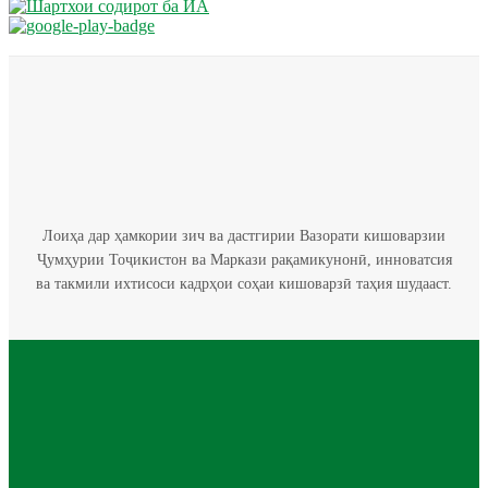
Лоиҳа дар ҳамкории зич ва дастгирии Вазорати кишоварзии
Ҷумҳурии Тоҷикистон ва Маркази рақамикунонӣ, инноватсия
ва такмили ихтисоси кадрҳои соҳаи кишоварзӣ таҳия шудааст.