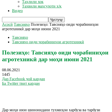
Таҳлили хок
Таҳвили маҳсулоти х/қ
Видео
Асосӣ
Тавсияҳо
Полезиҳо: Тавсияҳо оиди чорабиниҳои
агротехникӣ дар моҳи июни 2021
Тавсияҳо
Тавсияҳо оиди чорабиниҳои агротехникӣ
Полезиҳо: Тавсияҳо оиди чорабиниҳои
агротехникӣ дар моҳи июни 2021
08.06.2021
1445
Дар Facebook ҷой кардан
Ба Twitter твит кардан
Дар моҳи июн шинонидани тухмиҳои харбуза ва тарбузи