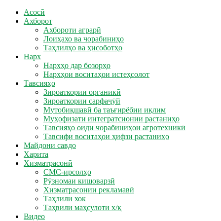
Асосӣ
Ахборот
Ахбороти аграрӣ
Лоиҳахо ва чорабиниҳо
Таҳлилҳо ва ҳисоботҳо
Нарх
Нархҳо дар бозорҳо
Нархҳои воситаҳои истеҳсолот
Тавсияҳо
Зироаткории органикӣ
Зироаткории сарфаҷӯй
Мутобиқшавӣ ба таъғирёбии иқлим
Муҳофизати интегратсионии растаниҳо
Тавсияҳо оиди чорабиниҳои агротехникӣ
Тавсифи воситаҳои ҳифзи растаниҳо
Майдони савдо
Харита
Хизматрасонӣ
СМС-ирсолҳо
Рӯзномаи кишоварзӣ
Хизматрасонии рекламавӣ
Таҳлили хок
Таҳвили маҳсулоти х/қ
Видео