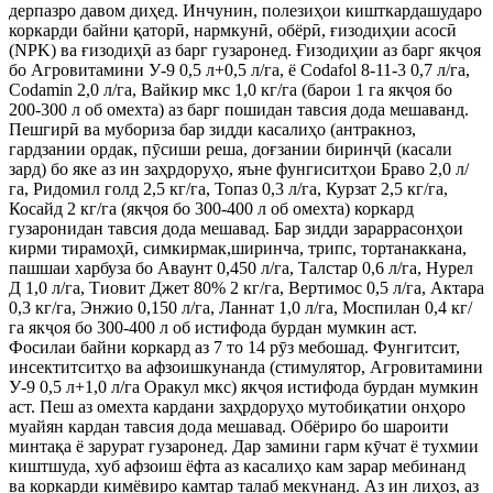
дерпазро давом диҳед. Инчунин, полезиҳои кишткардашударо
коркарди байни қаторӣ, нармкунӣ, обёрӣ, ғизодиҳии асосӣ
(NPK) ва ғизодиҳӣ аз барг гузаронед. Ғизодиҳии аз барг якҷоя
бо Агровитамини У-9 0,5 л+0,5 л/га, ё Codafol 8-11-3 0,7 л/га,
Codamin 2,0 л/га, Вайкир мкс 1,0 кг/га (барои 1 га якҷоя бо
200-300 л об омехта) аз барг пошидан тавсия дода мешаванд.
Пешгирӣ ва мубориза бар зидди касалиҳо (антракноз,
гардзании ордак, пӯсиши реша, доғзании биринҷӣ (касали
зард) бо яке аз ин заҳрдоруҳо, яъне фунгиситҳои Браво 2,0 л/
га, Ридомил голд 2,5 кг/га, Топаз 0,3 л/га, Курзат 2,5 кг/га,
Косайд 2 кг/га (якҷоя бо 300-400 л об омехта) коркард
гузаронидан тавсия дода мешавад. Бар зидди зараррасонҳои
кирми тирамоҳӣ, симкирмак,ширинча, трипс, тортанаккана,
пашшаи харбуза бо Аваунт 0,450 л/га, Талстар 0,6 л/га, Нурел
Д 1,0 л/га, Тиовит Джет 80% 2 кг/га, Вертимос 0,5 л/га, Актара
0,3 кг/га, Энжио 0,150 л/га, Ланнат 1,0 л/га, Моспилан 0,4 кг/
га якҷоя бо 300-400 л об истифода бурдан мумкин аст.
Фосилаи байни коркард аз 7 то 14 рӯз мебошад. Фунгитсит,
инсектитситҳо ва афзоишкунанда (стимулятор, Агровитамини
У-9 0,5 л+1,0 л/га Оракул мкс) якҷоя истифода бурдан мумкин
аст. Пеш аз омехта кардани заҳрдоруҳо мутобиқатии онҳоро
муайян кардан тавсия дода мешавад. Обёриро бо шароити
минтақа ё зарурат гузаронед. Дар замини гарм кӯчат ё тухмии
киштшуда, хуб афзоиш ёфта аз касалиҳо кам зарар мебинанд
ва коркарди кимёвиро камтар талаб мекунанд. Аз ин лиҳоз, аз