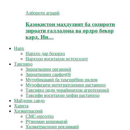
Ахбороти аграрӣ
Қазоқистон маҳдудият ба содироти
зироати ғалладона ва ордро бекор
кард. Ин…
Нарх
Нархҳо дар бозорҳо
Нархҳои воситаҳои истеҳсолот
Тавсияҳо
Зироаткории органикӣ
Зироаткории сарфаҷӯй
Мутобиқшавӣ ба таъғирёбии иқлим
Муҳофизати интегратсионии растаниҳо
Тавсияҳо оиди чорабиниҳои агротехникӣ
Тавсифи воситаҳои ҳифзи растаниҳо
Майдони савдо
Харита
Хизматрасонӣ
СМС-ирсолҳо
Рӯзномаи кишоварзӣ
Хизматрасонии рекламавӣ