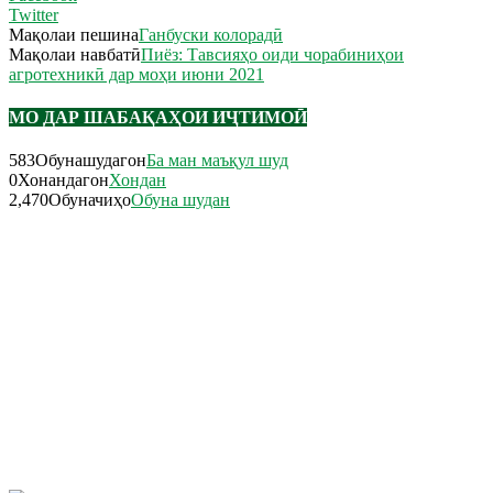
Twitter
Мақолаи пешина
Ганбуски колорадӣ
Мақолаи навбатӣ
Пиёз: Тавсияҳо оиди чорабиниҳои
агротехникӣ дар моҳи июни 2021
МО ДАР ШАБАҚАҲОИ ИҶТИМОӢ
583
Обунашудагон
Ба ман маъқул шуд
0
Хонандагон
Хондан
2,470
Обуначиҳо
Обуна шудан