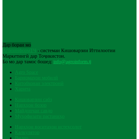
Дар бораи мо
АгроинформТҶ
- системаи Кишоварзии Иттилоотии
Маркетингӣ дар Тоҷикистон.
Бо мо дар тамос бошед:
info@agroinform.tj
Agro Space
Барномаҳои мобилӣ
Китобхонаи электронӣ
Харита
Кишоварзии сабз
Нархҳои бозор
Майдончаи савдо
Муҳофизати растаниҳо
Нархҳои воситаҳои истеҳсолот
Калкулятор
Видео