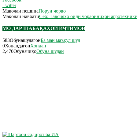
Twitter
Мақолаи пешина
Поруи чорво
Мақолаи навбатӣ
Себ: Тавсияҳо оиди чорабиниҳои агротехник
МО ДАР ШАБАҚАҲОИ ИҶТИМОӢ
583
Обунашудагон
Ба ман маъқул шуд
0
Хонандагон
Хондан
2,470
Обуначиҳо
Обуна шудан