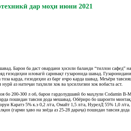
отехникӣ дар моҳи июни 2021
авад. Барои ба даст овардани ҳосили баланди “тиллои сафед” на
ояд ғизодиҳии иловагӣ саривақт гузаронида шавад. Гузаронидани
 тоза карда, ғизодиҳии аз барг иҷро карда шавад. Меъёри тавси
 нурӣ аз натиҷаи таҳлили хок ва ҳосилхезии хок вобаста аст.
оя бо 200-300 л об, барои гардолудшавӣ бо маҳлули Codamin B-Mo 
а карда пошидан тавсия дода мешавад. Обёриро бо шароити минтақ
и Каратэ 5% к.э 0,2 л/га, Омайт 1,5 л/га, НурелД 55% 1,0 л/га, Э
салқин (гарми ҳаво на зиёда аз 25-28 дараҷа) пошидан тавсия дода