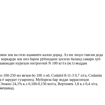
мии хок ва ғизо аҳамияти калон дорад. Аз ин лиҳоз тавсия дода
 коркарди хок низ барои рӯёнидани ҳосили баланд самари хуб
яшавандаи нуриҳои нитрогенӣ N 100 кг/га (м.т) моддаи
100-250 мл якҷоя бо 100 л об, Codafol 8-11-3 0,7 л/га, Codamin
а ё зарурат гузаронед. Мубориза бар зидди заррасонҳои
нжио 24,1% к.э 0,100-0,150 мл/га, Вертимек 1,8 к.э 0,4 л/га,
 мешавад.