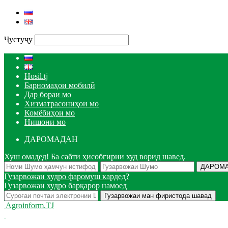
Ҷустуҷу
Hosil.tj
Барномаҳои мобилӣ
Дар бораи мо
Хизматрасониҳои мо
Комёбиҳои мо
Нишони мо
ДАРОМАДАН
Хуш омадед! Ба сабти ҳисобгирии худ ворид шавед.
Гузарвожаи худро фаромуш кардед?
Гузарвожаи худро барқарор намоед
Agroinform.TJ