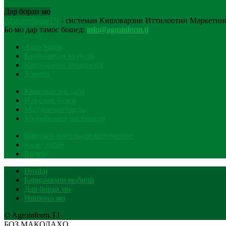
Дар бораи мо
АгроинформТҶ
- системаи Кишоварзии Иттилоотии Маркетинг
Бо мо дар тамос бошед:
info@agroinform.tj
Agro Space
Барномаҳои мобилӣ
Китобхонаи электронӣ
Харита
Кишоварзии сабз
Нархҳои бозор
Майдончаи савдо
Муҳофизати растаниҳо
Нархҳои воситаҳои истеҳсолот
Калкулятор
Видео
Hosil.tj
Барномаҳои мобилӣ
Дар бораи мо
Нишони мо
© Agroinform.TJ
БОЗ МАҚОЛАҲО