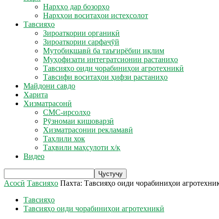
Нархҳо дар бозорҳо
Нархҳои воситаҳои истеҳсолот
Тавсияҳо
Зироаткории органикӣ
Зироаткории сарфаҷӯй
Мутобиқшавӣ ба таъғирёбии иқлим
Муҳофизати интегратсионии растаниҳо
Тавсияҳо оиди чорабиниҳои агротехникӣ
Тавсифи воситаҳои ҳифзи растаниҳо
Майдони савдо
Харита
Хизматрасонӣ
СМС-ирсолҳо
Рӯзномаи кишоварзӣ
Хизматрасонии рекламавӣ
Таҳлили хок
Таҳвили маҳсулоти х/қ
Видео
Асосӣ
Тавсияҳо
Пахта: Тавсияҳо оиди чорабиниҳои агротехни
Тавсияҳо
Тавсияҳо оиди чорабиниҳои агротехникӣ