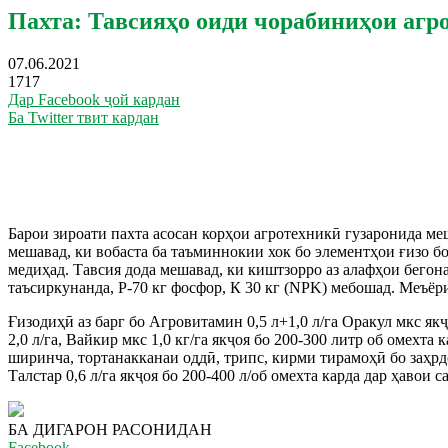
Пахта: Тавсияҳо оиди чорабиниҳои агр
07.06.2021
1717
Дар Facebook ҷой кардан
Ба Twitter твит кардан
Барои зироати пахта асосан корҳои агротехникӣ гузаронида меш
мешавад, ки вобаста ба таъминнокии хок бо элементҳои ғизо б
медиҳад. Тавсия дода мешавад, ки киштзорро аз алафҳои бегона
таъсиркунанда, Р-70 кг фосфор, К 30 кг (NPK) мебошад. Меъёри
Ғизодиҳӣ аз барг бо Агровитамин 0,5 л+1,0 л/га Оракул мкс якҷ
2,0 л/га, Вайкир мкс 1,0 кг/га якҷоя бо 200-300 литр об омехт
ширинча, тортанакканаи оддӣ, трипс, кирми тирамоҳӣ бо заҳрдору
Талстар 0,6 л/га якҷоя бо 200-400 л/об омехта карда дар ҳавои 
БА ДИГАРОН РАСОНИДАН
Facebook