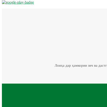
Лоиҳа дар ҳамкории зич ва даст