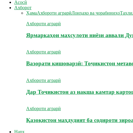
Асосӣ
Ахборот
Ҳама
Ахбороти аграрӣ
Лоиҳахо ва чорабиниҳо
Таҳли
Ахбороти аграрӣ
Ярмаркаҳои маҳсулоти ниёзи аввали Ду
Ахбороти аграрӣ
Вазорати кишоварзӣ: Тоҷикистон метав
Ахбороти аграрӣ
Дар Тоҷикистон аз нақша камтар карт
Ахбороти аграрӣ
Қазоқистон маҳдудият ба содироти зиро
Нарх