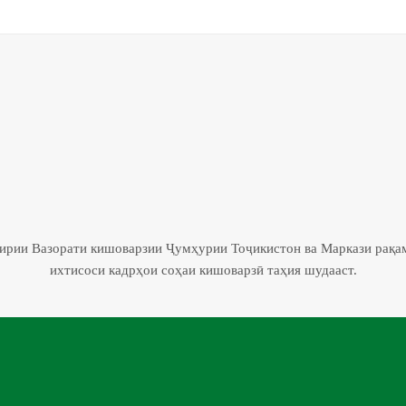
гирии Вазорати кишоварзии Ҷумҳурии Тоҷикистон ва Маркази рақа
ихтисоси кадрҳои соҳаи кишоварзӣ таҳия шудааст.