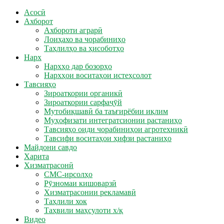
Асосӣ
Ахборот
Ахбороти аграрӣ
Лоиҳахо ва чорабиниҳо
Таҳлилҳо ва ҳисоботҳо
Нарх
Нархҳо дар бозорҳо
Нархҳои воситаҳои истеҳсолот
Тавсияҳо
Зироаткории органикӣ
Зироаткории сарфаҷӯй
Мутобиқшавӣ ба таъғирёбии иқлим
Муҳофизати интегратсионии растаниҳо
Тавсияҳо оиди чорабиниҳои агротехникӣ
Тавсифи воситаҳои ҳифзи растаниҳо
Майдони савдо
Харита
Хизматрасонӣ
СМС-ирсолҳо
Рӯзномаи кишоварзӣ
Хизматрасонии рекламавӣ
Таҳлили хок
Таҳвили маҳсулоти х/қ
Видео