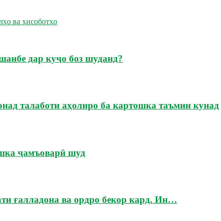
лҳо ва ҳисоботҳо
шанбе дар куҷо боз шуданд?
онад талаботи аҳолиро ба картошка таъмин кунад
ошка ҷамъоварӣ шуд
ати ғалладона ва ордро бекор кард. Ин…