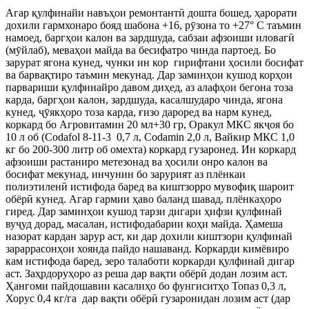
Агар қулфинайи навъҳои ремонтантӣ дошта бошед, ҳарорати
дохили гармхонаро бояд шабона +16, рӯзона то +27° С таъмин
намоед, баргҳои калон ва зардшуда, сабзаи афзоиши иловагӣ
(мӯйлаб), меваҳои майда ва бесифатро чинда партоед. Бо
зарурат ягона кунед, чунки ин кор гирифтани ҳосили босифат
ва барвақтиро таъмин мекунад. Дар заминҳои кушод корҳои
парвариши қулфинайро давом диҳед, аз алафҳои бегона тоза
карда, баргҳои калон, зардшуда, касалшударо чинда, ягона
кунед, ҷӯякҳоро тоза карда, ғизо дароред ва нарм кунед,
коркард бо Агровитамин 20 мл+30 гр, Оракул МКС якҷоя бо
10 л об (Codafol 8-11-3 0,7 л, Codamin 2,0 л, Вайкир МКС 1,0
кг бо 200-300 литр об омехта) коркард гузаронед. Ин коркард
афзоиши растаниро метезонад ва ҳосили онро калон ва
босифат мекунад, инчунин бо зарурият аз плёнкаи
полиэтиленӣ истифода баред ва киштзорро мувофиқ шароит
обёрӣ кунед. Агар гармии ҳаво баланд шавад, плёнкаҳоро
гиред. Дар заминҳои кушод тарзи дигари ҳифзи қулфинай
вуҷуд дорад, масалан, истифодабарии коҳи майда. Ҳамеша
назорат кардан зарур аст, ки дар дохили киштзори қулфинай
зараррасонҳои хоянда пайдо нашаванд. Коркарди кимёвиро
кам истифода баред, зеро талаботи коркарди қулфинай дигар
аст. Заҳрдоруҳоро аз реша дар вақти обёрӣ додан лозим аст.
Ҳангоми пайдошавии касалиҳо бо фунгиситҳо Топаз 0,3 л,
Хорус 0,4 кг/га дар вақти обёрӣ гузаронидан лозим аст (дар