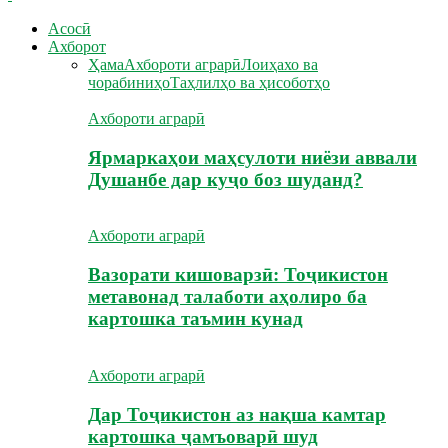
Асосӣ
Ахборот
Ҳама
Ахбороти аграрӣ
Лоиҳахо ва
чорабиниҳо
Таҳлилҳо ва ҳисоботҳо
Ахбороти аграрӣ
Ярмаркаҳои маҳсулоти ниёзи аввали
Душанбе дар куҷо боз шуданд?
Ахбороти аграрӣ
Вазорати кишоварзӣ: Тоҷикистон
метавонад талаботи аҳолиро ба
картошка таъмин кунад
Ахбороти аграрӣ
Дар Тоҷикистон аз нақша камтар
картошка ҷамъоварӣ шуд