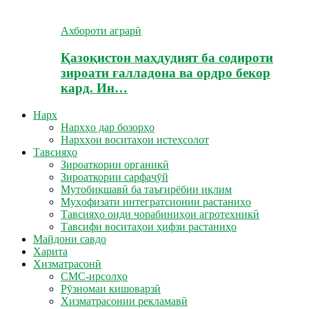
Ахбороти аграрӣ
Қазоқистон маҳдудият ба содироти
зироати ғалладона ва ордро бекор
кард. Ин…
Нарх
Нархҳо дар бозорҳо
Нархҳои воситаҳои истеҳсолот
Тавсияҳо
Зироаткории органикӣ
Зироаткории сарфаҷӯй
Мутобиқшавӣ ба таъғирёбии иқлим
Муҳофизати интегратсионии растаниҳо
Тавсияҳо оиди чорабиниҳои агротехникӣ
Тавсифи воситаҳои ҳифзи растаниҳо
Майдони савдо
Харита
Хизматрасонӣ
СМС-ирсолҳо
Рӯзномаи кишоварзӣ
Хизматрасонии рекламавӣ