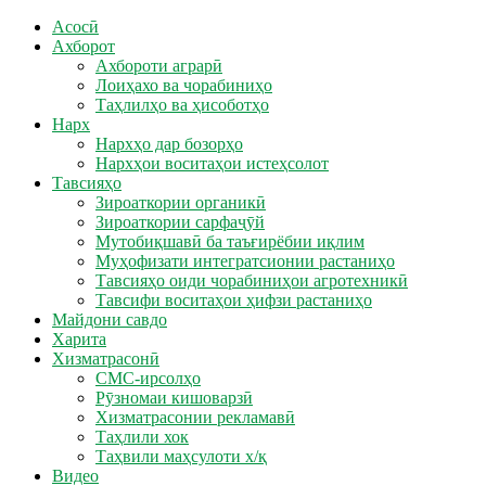
Асосӣ
Ахборот
Ахбороти аграрӣ
Лоиҳахо ва чорабиниҳо
Таҳлилҳо ва ҳисоботҳо
Нарх
Нархҳо дар бозорҳо
Нархҳои воситаҳои истеҳсолот
Тавсияҳо
Зироаткории органикӣ
Зироаткории сарфаҷӯй
Мутобиқшавӣ ба таъғирёбии иқлим
Муҳофизати интегратсионии растаниҳо
Тавсияҳо оиди чорабиниҳои агротехникӣ
Тавсифи воситаҳои ҳифзи растаниҳо
Майдони савдо
Харита
Хизматрасонӣ
СМС-ирсолҳо
Рӯзномаи кишоварзӣ
Хизматрасонии рекламавӣ
Таҳлили хок
Таҳвили маҳсулоти х/қ
Видео