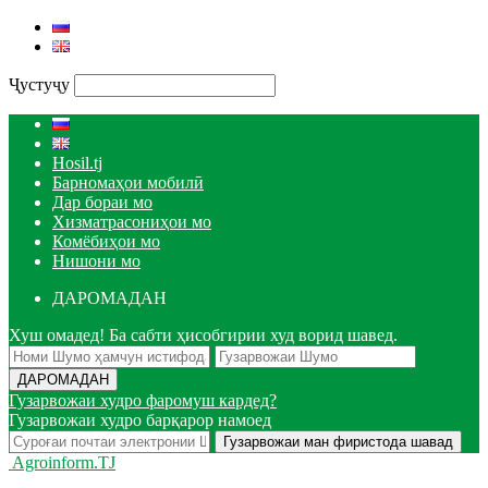
Ҷустуҷу
Hosil.tj
Барномаҳои мобилӣ
Дар бораи мо
Хизматрасониҳои мо
Комёбиҳои мо
Нишони мо
ДАРОМАДАН
Хуш омадед! Ба сабти ҳисобгирии худ ворид шавед.
Гузарвожаи худро фаромуш кардед?
Гузарвожаи худро барқарор намоед
Agroinform.TJ