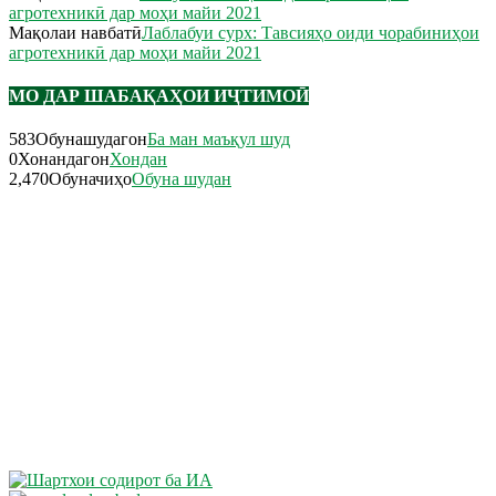
агротехникӣ дар моҳи майи 2021
Мақолаи навбатӣ
Лаблабуи сурх: Тавсияҳо оиди чорабиниҳои
агротехникӣ дар моҳи майи 2021
МО ДАР ШАБАҚАҲОИ ИҶТИМОӢ
583
Обунашудагон
Ба ман маъқул шуд
0
Хонандагон
Хондан
2,470
Обуначиҳо
Обуна шудан