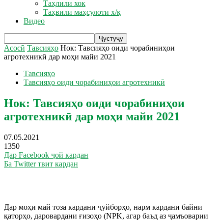
Таҳлили хок
Таҳвили маҳсулоти х/қ
Видео
Асосӣ
Тавсияҳо
Нок: Тавсияҳо оиди чорабиниҳои
агротехникӣ дар моҳи майи 2021
Тавсияҳо
Тавсияҳо оиди чорабиниҳои агротехникӣ
Нок: Тавсияҳо оиди чорабиниҳои
агротехникӣ дар моҳи майи 2021
07.05.2021
1350
Дар Facebook ҷой кардан
Ба Twitter твит кардан
Дар моҳи май тоза кардани ҷӯйборҳо, нарм кардани байни
қаторҳо, даровардани ғизоҳо (NPK, агар баъд аз ҷамъоварии