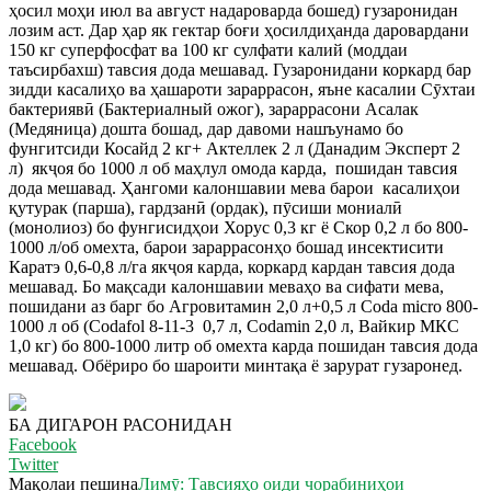
ҳосил моҳи июл ва август надароварда бошед) гузаронидан
лозим аст. Дар ҳар як гектар боғи ҳосилдиҳанда даровардани
150 кг суперфосфат ва 100 кг сулфати калий (моддаи
таъсирбахш) тавсия дода мешавад. Гузаронидани коркард бар
зидди касалиҳо ва ҳашароти зараррасон, яъне касалии Сӯхтаи
бактериявӣ (Бактериалный ожог), зараррасони Асалак
(Медяница) дошта бошад, дар давоми нашъунамо бо
фунгитсиди Косайд 2 кг+ Актеллек 2 л (Данадим Эксперт 2
л) якҷоя бо 1000 л об маҳлул омода карда, пошидан тавсия
дода мешавад. Ҳангоми калоншавии мева барои касалиҳои
қутурак (парша), гардзанӣ (ордак), пӯсиши мониалӣ
(монолиоз) бо фунгисидҳои Хорус 0,3 кг ё Скор 0,2 л бо 800-
1000 л/об омехта, барои зараррасонҳо бошад инсектисити
Каратэ 0,6-0,8 л/га якҷоя карда, коркард кардан тавсия дода
мешавад. Бо мақсади калоншавии меваҳо ва сифати мева,
пошидани аз барг бо Агровитамин 2,0 л+0,5 л Coda micro 800-
1000 л об (Codafol 8-11-3 0,7 л, Codamin 2,0 л, Вайкир МКС
1,0 кг) бо 800-1000 литр об омехта карда пошидан тавсия дода
мешавад. Обёриро бо шароити минтақа ё зарурат гузаронед.
БА ДИГАРОН РАСОНИДАН
Facebook
Twitter
Мақолаи пешина
Лимӯ: Тавсияҳо оиди чорабиниҳои