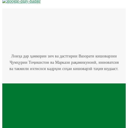
Лоиҳа дар ҳамкории зич ва дастгирии Вазорати кишоварзии
Ҷумҳурии Тоҷикистон ва Маркази рақамикунонӣ, инноватсия
ва такмили ихтисоси кадрҳои соҳаи кишоварзӣ таҳия шудааст.