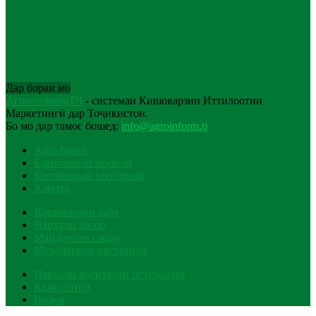
Дар бораи мо
АгроинформТҶ
- системаи Кишоварзии Иттилоотии
Маркетингӣ дар Тоҷикистон.
Бо мо дар тамос бошед:
info@agroinform.tj
Agro Space
Барномаҳои мобилӣ
Китобхонаи электронӣ
Харита
Кишоварзии сабз
Нархҳои бозор
Майдончаи савдо
Муҳофизати растаниҳо
Нархҳои воситаҳои истеҳсолот
Калкулятор
Видео