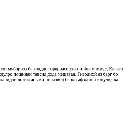
рои мубориза бар зидди зараррасонҳо ин Фитономус, Каратэ
маҳлулро пошидан тавсия дода мешавад. Ғизодиҳӣ аз барг бо
пошидан лозим аст, ки ин мавод барои афзоиши юнучқа ва