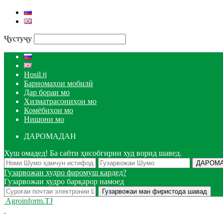
Ҷустуҷу
Hosil.tj
Барномаҳои мобилӣ
Дар бораи мо
Хизматрасониҳои мо
Комёбиҳои мо
Нишони мо
ДАРОМАДАН
Хуш омадед! Ба сабти ҳисобгирии худ ворид шавед.
Гузарвожаи худро фаромуш кардед?
Гузарвожаи худро барқарор намоед
Agroinform.TJ