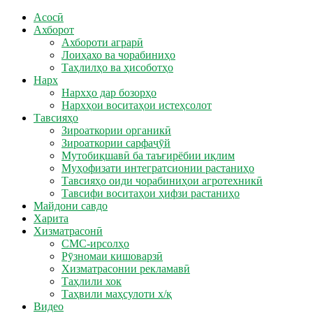
Асосӣ
Ахборот
Ахбороти аграрӣ
Лоиҳахо ва чорабиниҳо
Таҳлилҳо ва ҳисоботҳо
Нарх
Нархҳо дар бозорҳо
Нархҳои воситаҳои истеҳсолот
Тавсияҳо
Зироаткории органикӣ
Зироаткории сарфаҷӯй
Мутобиқшавӣ ба таъғирёбии иқлим
Муҳофизати интегратсионии растаниҳо
Тавсияҳо оиди чорабиниҳои агротехникӣ
Тавсифи воситаҳои ҳифзи растаниҳо
Майдони савдо
Харита
Хизматрасонӣ
СМС-ирсолҳо
Рӯзномаи кишоварзӣ
Хизматрасонии рекламавӣ
Таҳлили хок
Таҳвили маҳсулоти х/қ
Видео