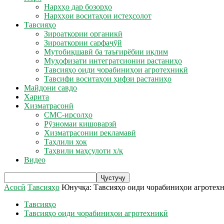
Нархҳо дар бозорҳо
Нархҳои воситаҳои истеҳсолот
Тавсияҳо
Зироаткории органикӣ
Зироаткории сарфаҷӯй
Мутобиқшавӣ ба таъғирёбии иқлим
Муҳофизати интегратсионии растаниҳо
Тавсияҳо оиди чорабиниҳои агротехникӣ
Тавсифи воситаҳои ҳифзи растаниҳо
Майдони савдо
Харита
Хизматрасонӣ
СМС-ирсолҳо
Рӯзномаи кишоварзӣ
Хизматрасонии рекламавӣ
Таҳлили хок
Таҳвили маҳсулоти х/қ
Видео
Асосӣ
Тавсияҳо
Юнучқа: Тавсияҳо оиди чорабиниҳои агротехн
Тавсияҳо
Тавсияҳо оиди чорабиниҳои агротехникӣ