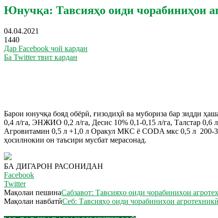
Юнучқа: Тавсияҳо оиди чорабиниҳои аг
04.04.2021
1440
Дар Facebook ҷой кардан
Ба Twitter твит кардан
Барои юнучқа бояд обёрӣ, ғизодиҳӣ ва мубориза бар зидди ҳаш
0,4 л/га, ЭНЖИО 0,2 л/га, Десис 10% 0,1-0,15 л/га, Талстар 0,6
Агровитамин 0,5 л +1,0 л Оракул МКС ё CODA мкс 0,5 л 200-30
ҳосилнокии он таъсири мусбат мерасонад.
БА ДИГАРОН РАСОНИДАН
Facebook
Twitter
Мақолаи пешина
Сабзавот: Тавсияҳо оиди чорабиниҳои агроте
Мақолаи навбатӣ
Себ: Тавсияҳо оиди чорабиниҳои агротехникӣ