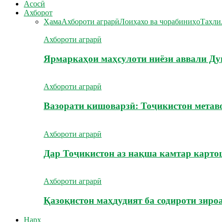
Асосӣ
Ахборот
Ҳама
Ахбороти аграрӣ
Лоиҳахо ва чорабиниҳо
Таҳли
Ахбороти аграрӣ
Ярмаркаҳои маҳсулоти ниёзи аввали Ду
Ахбороти аграрӣ
Вазорати кишоварзӣ: Тоҷикистон метав
Ахбороти аграрӣ
Дар Тоҷикистон аз нақша камтар карт
Ахбороти аграрӣ
Қазоқистон маҳдудият ба содироти зиро
Нарх