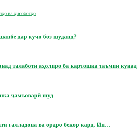
лҳо ва ҳисоботҳо
шанбе дар куҷо боз шуданд?
онад талаботи аҳолиро ба картошка таъмин кунад
ошка ҷамъоварӣ шуд
ати ғалладона ва ордро бекор кард. Ин…