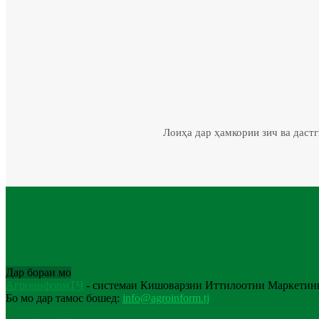
Лоиҳа дар ҳамкории зич ва даст
Дар бораи мо
АгроинформТҶ
- системаи Кишоварзии Иттилоотии Маркетинг
Бо мо дар тамос бошед:
info@agroinform.tj