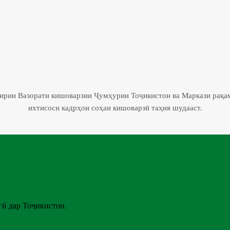
гирии Вазорати кишоварзии Ҷумҳурии Тоҷикистон ва Маркази рақа
ихтисоси кадрҳои соҳаи кишоварзӣ таҳия шудааст.
ӣ дар Тоҷикистон.