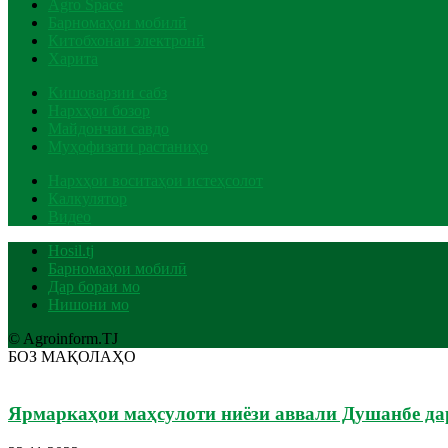
Agro Space
Барномаҳои мобилӣ
Китобхонаи электронӣ
Харита
Кишоварзии сабз
Нархҳои бозор
Майдончаи савдо
Муҳофизати растаниҳо
Нархҳои воситаҳои истеҳсолот
Калкулятор
Видео
Hosil.tj
Барномаҳои мобилӣ
Дар бораи мо
Нишони мо
© Agroinform.TJ
БОЗ МАҚОЛАҲО
Ярмаркаҳои маҳсулоти ниёзи аввали Душанбе да