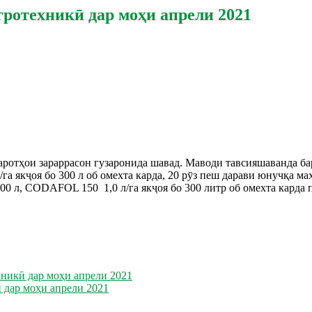
ротехникӣ дар моҳи апрели 2021
аротҳои зараррасон гузаронида шавад. Маводи тавсияшаванда ба
 л/га якҷоя бо 300 л об омехта карда, 20 рӯз пеш дарави юнучқа 
0 л, CODAFOL 150 1,0 л/га якҷоя бо 300 литр об омехта карда 
хникӣ дар моҳи апрели 2021
 дар моҳи апрели 2021