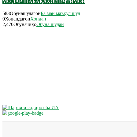
МО ДАР ШАБАҚАҲОИ ИҶТИМОӢ
583
Обунашудагон
Ба ман маъқул шуд
0
Хонандагон
Хондан
2,470
Обуначиҳо
Обуна шудан