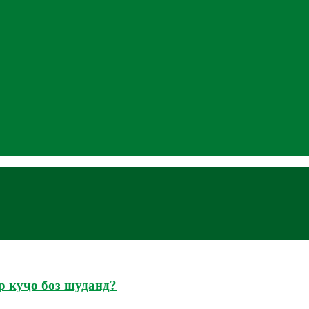
р куҷо боз шуданд?