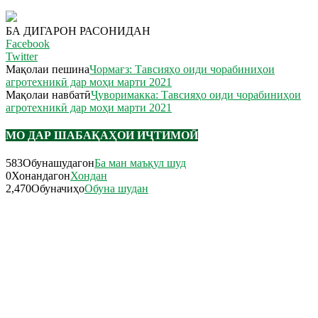
БА ДИГАРОН РАСОНИДАН
Facebook
Twitter
Мақолаи пешина
Чормағз: Тавсияҳо оиди чорабиниҳои
агротехникӣ дар моҳи марти 2021
Мақолаи навбатӣ
Ҷуворимакка: Тавсияҳо оиди чорабиниҳои
агротехникӣ дар моҳи марти 2021
МО ДАР ШАБАҚАҲОИ ИҶТИМОӢ
583
Обунашудагон
Ба ман маъқул шуд
0
Хонандагон
Хондан
2,470
Обуначиҳо
Обуна шудан