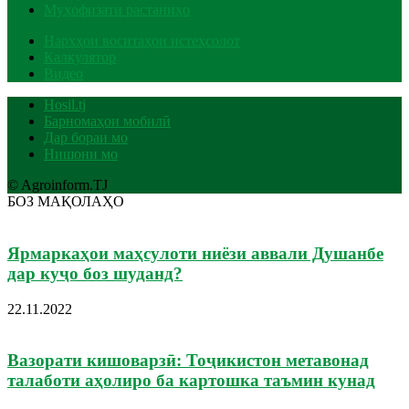
Муҳофизати растаниҳо
Нархҳои воситаҳои истеҳсолот
Калкулятор
Видео
Hosil.tj
Барномаҳои мобилӣ
Дар бораи мо
Нишони мо
© Agroinform.TJ
БОЗ МАҚОЛАҲО
Ярмаркаҳои маҳсулоти ниёзи аввали Душанбе
дар куҷо боз шуданд?
22.11.2022
Вазорати кишоварзӣ: Тоҷикистон метавонад
талаботи аҳолиро ба картошка таъмин кунад