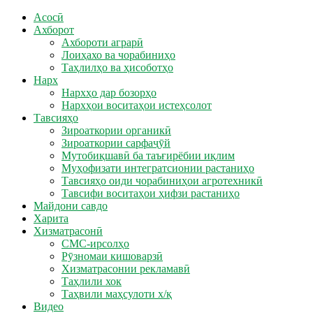
Асосӣ
Ахборот
Ахбороти аграрӣ
Лоиҳахо ва чорабиниҳо
Таҳлилҳо ва ҳисоботҳо
Нарх
Нархҳо дар бозорҳо
Нархҳои воситаҳои истеҳсолот
Тавсияҳо
Зироаткории органикӣ
Зироаткории сарфаҷӯй
Мутобиқшавӣ ба таъғирёбии иқлим
Муҳофизати интегратсионии растаниҳо
Тавсияҳо оиди чорабиниҳои агротехникӣ
Тавсифи воситаҳои ҳифзи растаниҳо
Майдони савдо
Харита
Хизматрасонӣ
СМС-ирсолҳо
Рӯзномаи кишоварзӣ
Хизматрасонии рекламавӣ
Таҳлили хок
Таҳвили маҳсулоти х/қ
Видео