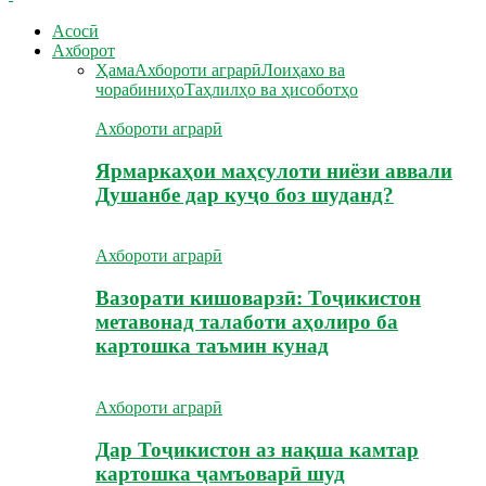
Асосӣ
Ахборот
Ҳама
Ахбороти аграрӣ
Лоиҳахо ва
чорабиниҳо
Таҳлилҳо ва ҳисоботҳо
Ахбороти аграрӣ
Ярмаркаҳои маҳсулоти ниёзи аввали
Душанбе дар куҷо боз шуданд?
Ахбороти аграрӣ
Вазорати кишоварзӣ: Тоҷикистон
метавонад талаботи аҳолиро ба
картошка таъмин кунад
Ахбороти аграрӣ
Дар Тоҷикистон аз нақша камтар
картошка ҷамъоварӣ шуд