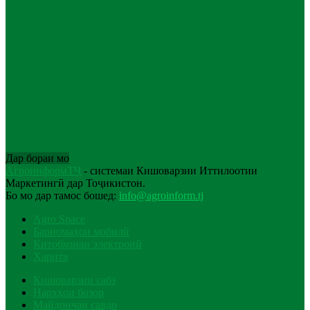
Дар бораи мо
АгроинформТҶ
- системаи Кишоварзии Иттилоотии
Маркетингӣ дар Тоҷикистон.
Бо мо дар тамос бошед:
info@agroinform.tj
Agro Space
Барномаҳои мобилӣ
Китобхонаи электронӣ
Харита
Кишоварзии сабз
Нархҳои бозор
Майдончаи савдо