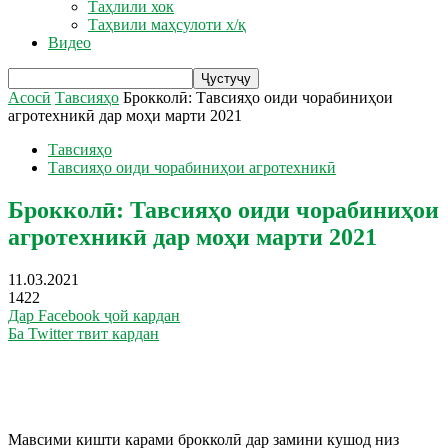
Таҳлили хок
Таҳвили маҳсулоти х/қ
Видео
Асосӣ
Тавсияҳо
Брокколӣ: Тавсияҳо оиди чорабиниҳои
агротехникӣ дар моҳи марти 2021
Тавсияҳо
Тавсияҳо оиди чорабиниҳои агротехникӣ
Брокколӣ: Тавсияҳо оиди чорабиниҳои
агротехникӣ дар моҳи марти 2021
11.03.2021
1422
Дар Facebook ҷой кардан
Ба Twitter твит кардан
Мавсими кишти карами брокколӣ дар замини кушод низ