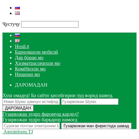
Ҷустуҷу
Hosil.tj
Барномаҳои мобилӣ
Дар бораи мо
Хизматрасониҳои мо
Комёбиҳои мо
Нишони мо
ДАРОМАДАН
Хуш омадед! Ба сабти ҳисобгирии худ ворид шавед.
Гузарвожаи худро фаромуш кардед?
Гузарвожаи худро барқарор намоед
Agroinform.TJ