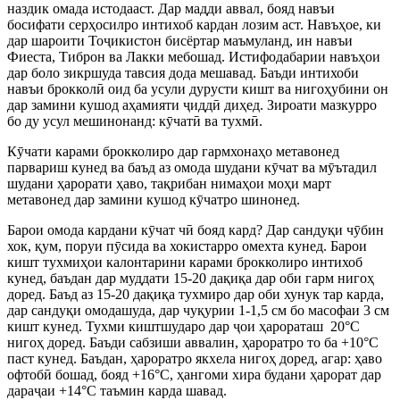
наздик омада истодааст. Дар мадди аввал, бояд навъи
босифати серҳосилро интихоб кардан лозим аст. Навъҳое, ки
дар шароити Тоҷикистон бисёртар маъмуланд, ин навъи
Фиеста, Тиброн ва Лакки мебошад. Истифодабарии навъҳои
дар боло зикршуда тавсия дода мешавад. Баъди интихоби
навъи брокколӣ оид ба усули дурусти кишт ва нигоҳубини он
дар замини кушод аҳамияти ҷиддӣ диҳед. Зироати мазкурро
бо ду усул мешинонанд: кӯчатӣ ва тухмӣ.
Кӯчати карами брокколиро дар гармхонаҳо метавонед
парвариш кунед ва баъд аз омода шудани кӯчат ва мӯътадил
шудани ҳарорати ҳаво, тақрибан нимаҳои моҳи март
метавонед дар замини кушод кӯчатро шинонед.
Барои омода кардани кӯчат чӣ бояд кард? Дар сандуқи чӯбин
хок, қум, поруи пӯсида ва хокистарро омехта кунед. Барои
кишт тухмиҳои калонтарини карами брокколиро интихоб
кунед, баъдан дар муддати 15-20 дақиқа дар оби гарм нигоҳ
доред. Баъд аз 15-20 дақиқа тухмиро дар оби хунук тар карда,
дар сандуқи омодашуда, дар чуқурии 1-1,5 см бо масофаи 3 см
кишт кунед. Тухми киштшударо дар ҷои ҳарораташ 20°С
нигоҳ доред. Баъди сабзиши аввалин, ҳароратро то ба +10°С
паст кунед. Баъдан, ҳароратро якхела нигоҳ доред, агар: ҳаво
офтобӣ бошад, бояд +16°С, ҳангоми хира будани ҳарорат дар
дараҷаи +14°С таъмин карда шавад.