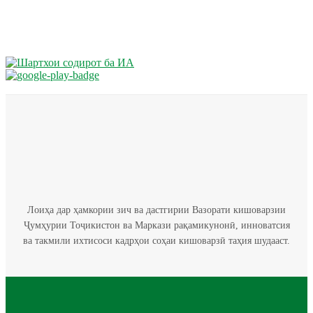
Лоиҳа дар ҳамкории зич ва дастгирии Вазорати кишоварзии
Ҷумҳурии Тоҷикистон ва Маркази рақамикунонӣ, инноватсия
ва такмили ихтисоси кадрҳои соҳаи кишоварзӣ таҳия шудааст.