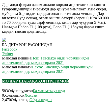
Дар моҳи феврал давом додани корҳои агротехникии кишти
гузаронидашудаи тирамоҳӣ дар ҷануби мамлакат, яъне обёрӣ,
мубориза бар зидди зараррасонҳо тавсия дода мешавад. Дар
вилояти Суғд бошад, оғози кишти баҳорӣ (барои 0,10га 50 000
то 70 000 дона тухм сарф мешавад, кишт дар чуқурии 5-7см).
Навъҳои Пабло F1 (108 рӯза), Боро F1 (115рӯза) барои кишт
кардан тавсия дода мешад.
БА ДИГАРОН РАСОНИДАН
Facebook
Twitter
Мақолаи пешина
Нок: Тавсияҳо оиди чорабиниҳои
агротехникӣ дар моҳи феврали 2021
Мақолаи навбатӣ
Пахта: Тавсияҳо оиди чорабиниҳои
агротехникӣ дар моҳи феврали 2021
МО ДАР ШАБАҚАҲОИ ИҶТИМОӢ
583
Обунашудагон
Ба ман маъқул шуд
0
Хонандагон
Хондан
2,470
Обуначиҳо
Обуна шудан