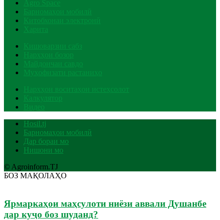
Agro Space
Барномаҳои мобилӣ
Китобхонаи электронӣ
Харита
Кишоварзии сабз
Нархҳои бозор
Майдончаи савдо
Муҳофизати растаниҳо
Нархҳои воситаҳои истеҳсолот
Калкулятор
Видео
Hosil.tj
Барномаҳои мобилӣ
Дар бораи мо
Нишони мо
© Agroinform.TJ
БОЗ МАҚОЛАҲО
Ярмаркаҳои маҳсулоти ниёзи аввали Душанбе
дар куҷо боз шуданд?