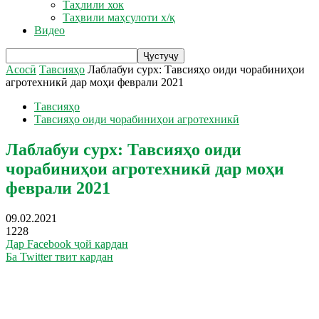
Таҳлили хок
Таҳвили маҳсулоти х/қ
Видео
Асосӣ
Тавсияҳо
Лаблабуи сурх: Тавсияҳо оиди чорабиниҳои
агротехникӣ дар моҳи феврали 2021
Тавсияҳо
Тавсияҳо оиди чорабиниҳои агротехникӣ
Лаблабуи сурх: Тавсияҳо оиди
чорабиниҳои агротехникӣ дар моҳи
феврали 2021
09.02.2021
1228
Дар Facebook ҷой кардан
Ба Twitter твит кардан