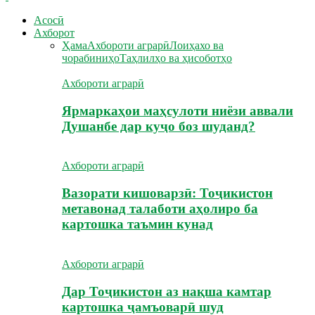
Асосӣ
Ахборот
Ҳама
Ахбороти аграрӣ
Лоиҳахо ва
чорабиниҳо
Таҳлилҳо ва ҳисоботҳо
Ахбороти аграрӣ
Ярмаркаҳои маҳсулоти ниёзи аввали
Душанбе дар куҷо боз шуданд?
Ахбороти аграрӣ
Вазорати кишоварзӣ: Тоҷикистон
метавонад талаботи аҳолиро ба
картошка таъмин кунад
Ахбороти аграрӣ
Дар Тоҷикистон аз нақша камтар
картошка ҷамъоварӣ шуд