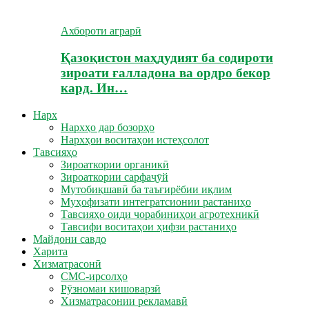
Ахбороти аграрӣ
Қазоқистон маҳдудият ба содироти
зироати ғалладона ва ордро бекор
кард. Ин…
Нарх
Нархҳо дар бозорҳо
Нархҳои воситаҳои истеҳсолот
Тавсияҳо
Зироаткории органикӣ
Зироаткории сарфаҷӯй
Мутобиқшавӣ ба таъғирёбии иқлим
Муҳофизати интегратсионии растаниҳо
Тавсияҳо оиди чорабиниҳои агротехникӣ
Тавсифи воситаҳои ҳифзи растаниҳо
Майдони савдо
Харита
Хизматрасонӣ
СМС-ирсолҳо
Рӯзномаи кишоварзӣ
Хизматрасонии рекламавӣ