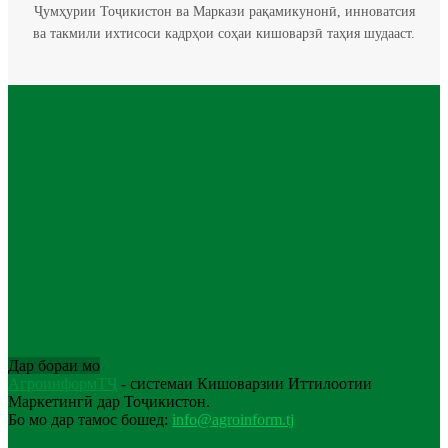
Ҷумҳурии Тоҷикистон ва Маркази рақамикунонӣ, инноватсия
ва такмили ихтисоси кадрҳои соҳаи кишоварзӣ таҳия шудааст.
Дар бораи мо
АгроинформТҶ
- системаи Кишоварзии Иттилоотии
Маркетингӣ дар Тоҷикистон.
Бо мо дар тамос бошед:
info@agroinform.tj