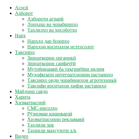
Асосӣ
Ахборот
Ахбороти аграрӣ
Лоиҳахо ва чорабиниҳо
Таҳлилҳо ва ҳисоботҳо
Нарх
Нархҳо дар бозорҳо
Нархҳои воситаҳои истеҳсолот
Тавсияҳо
Зироаткории органикӣ
Зироаткории сарфаҷӯй
Мутобиқшавӣ ба таъғирёбии иқлим
Муҳофизати интегратсионии растаниҳо
Тавсияҳо оиди чорабиниҳои агротехникӣ
Тавсифи воситаҳои ҳифзи растаниҳо
Майдони савдо
Харита
Хизматрасонӣ
СМС-ирсолҳо
Рӯзномаи кишоварзӣ
Хизматрасонии рекламавӣ
Таҳлили хок
Таҳвили маҳсулоти х/қ
Видео