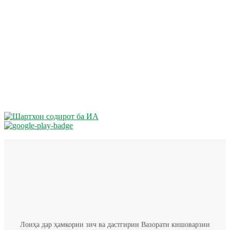
Лоиҳа дар ҳамкории зич ва дастгирии Вазорати кишоварзии