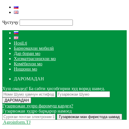
Ҷустуҷу
Hosil.tj
Барномаҳои мобилӣ
Дар бораи мо
Хизматрасониҳои мо
Комёбиҳои мо
Нишони мо
ДАРОМАДАН
Хуш омадед! Ба сабти ҳисобгирии худ ворид шавед.
Гузарвожаи худро фаромуш кардед?
Гузарвожаи худро барқарор намоед
Agroinform.TJ