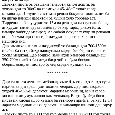
Дарахти писта ба равшанӣ талаботи калон дошта, ба
хунукиҳои то 30оС ва гармиҳои 45- 48оС тоқат карда
метавонад. Инчунин системаи решаи боқувват дошта, нисбат
ба дигар намуди дарахтон ба хушкӣ хело тобовар аст.
Тиррешааш ба чуқурии то 15м ва решаҳои паҳлугиаш бошад
аз ҳудуди танаи дарахт зиёдтар ба ҳар тараф ривоҷ ёфта,
намиро ҷаббида мегирад. Аз сабаби боқувват будани решааш
онро бо мақсади пешгирӣ намудани эрозияи хок низ
мешинонанд.
Дар заминҳои лалмии наздикӯҳӣ то баландиҳои 700-1500м
нисбат ба сатҳи баҳр нашъунамо карда, бе обёрии иловагӣ
ҳосил медиҳад. Дар водиҳо, заминҳои ҳамвори баландиаш
350-700м нисбат ба сатҳи баҳр ҷойгирбуда боғҳои
обёришавандаи пистаро бунёд кардан мумкин аст.
*** *** ***
Дархти писта дуҷинса мебошад, яъне баъзеи онҳо танҳо гули
нарина ва дигараш гули модина меорад. Дар пистазорҳои
худрӯй 40-45%-и дарахтон мардона мебошанд, аз ин сабаб
ҳосилнокии умумиашон кам мешавад. Вақти бунёди боғи
писта ин хислаташро ҳатман ба эътибор гирифта, ба ҳар 12-14
дарахти модинаи он як дарахти наринаашро шинонидан зарур
аст.
Дарахти писта то 1000 сол умр мебинад ва 300-400 сол ҳосил