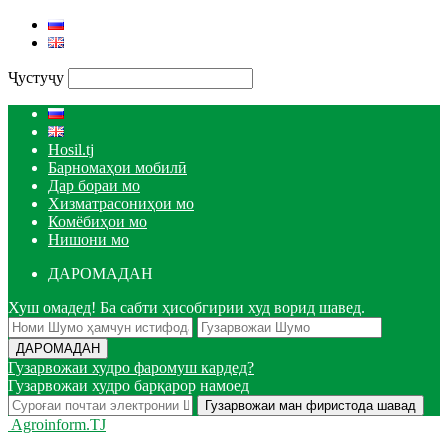
Ҷустуҷу
Hosil.tj
Барномаҳои мобилӣ
Дар бораи мо
Хизматрасониҳои мо
Комёбиҳои мо
Нишони мо
ДАРОМАДАН
Хуш омадед! Ба сабти ҳисобгирии худ ворид шавед.
Гузарвожаи худро фаромуш кардед?
Гузарвожаи худро барқарор намоед
Agroinform.TJ