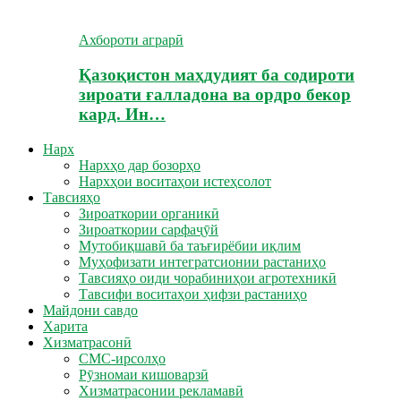
Ахбороти аграрӣ
Қазоқистон маҳдудият ба содироти
зироати ғалладона ва ордро бекор
кард. Ин…
Нарх
Нархҳо дар бозорҳо
Нархҳои воситаҳои истеҳсолот
Тавсияҳо
Зироаткории органикӣ
Зироаткории сарфаҷӯй
Мутобиқшавӣ ба таъғирёбии иқлим
Муҳофизати интегратсионии растаниҳо
Тавсияҳо оиди чорабиниҳои агротехникӣ
Тавсифи воситаҳои ҳифзи растаниҳо
Майдони савдо
Харита
Хизматрасонӣ
СМС-ирсолҳо
Рӯзномаи кишоварзӣ
Хизматрасонии рекламавӣ