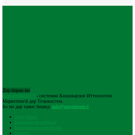
Дар бораи мо
АгроинформТҶ
- системаи Кишоварзии Иттилоотии
Маркетингӣ дар Тоҷикистон.
Бо мо дар тамос бошед:
info@agroinform.tj
Agro Space
Барномаҳои мобилӣ
Китобхонаи электронӣ
Харита