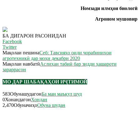
Номзади илмҳои биологӣ
Агроном мушовир
БА ДИГАРОН РАСОНИДАН
Facebook
Twitter
Мақолаи пешина
Себ: Тавсияҳо оиди чорабиниҳои
агротехникӣ дар моҳи декабри 2020
Мақолаи навбатӣ
Аслиҳаи табиӣ бар зидди ҳашароти
зараррасон
МО ДАР ШАБАҚАҲОИ ИҶТИМОӢ
583
Обунашудагон
Ба ман маъқул шуд
0
Хонандагон
Хондан
2,470
Обуначиҳо
Обуна шудан