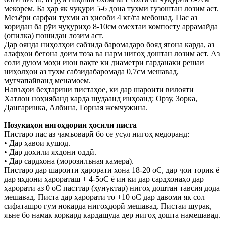
мекорем. Ба ҳар як чуқурӣ 5-6 дона тухмӣ гузоштан лозим аст.
Меъёри сарфаи тухмӣ аз ҳисоби 4 кг/га мебошад. Пас аз
коридан ба рӯи чуқуриҳо 8-10см омехтаи компосту аррамайда
(опилка) пошидан лозим аст.
Дар оянда ниҳолҳои сабзида баромадаро бояд ягона карда, аз
алафҳои бегона доим тоза ва нарм нигоҳ доштан лозим аст. Аз
соли дуюм моҳи июн вақте ки диаметри гарданаки решаи
ниҳолҳои аз тухм сабзидабаромада 0,7см мешавад,
муғчапайванд менамоем.
Навъҳои беҳтарини пистаҳое, ки дар шароити вилояти
Хатлон ноҳиябанд карда шудаанд инҳоанд: Орзу, Зорка,
Дангаринка, Албина, Горная жемчужина.
Нозукиҳои нигоҳдории ҳосили писта
Пистаро пас аз ҷамъоварӣ бо се усул нигоҳ медоранд:
• Дар ҳавои кушод.
• Дар дохили яхдони оддӣ.
• Дар сардхона (морозилъная камера).
Пистаро дар шароити ҳарорати хона 18-20 оС, дар ҷои торик ё
дар яхдони ҳарораташ + 4-5оС ё ин ки дар сардхонаҳо дар
ҳарорати аз 0 оС пасттар (хунуктар) нигоҳ доштан тавсия дода
мешавад. Писта дар ҳарорати то +10 оС дар давоми як сол
сифаташро гум нокарда нигоҳдорӣ мешавад. Пистаи шӯрак,
яъне бо намак коркард кардашуда дер нигоҳ дошта намешавад.