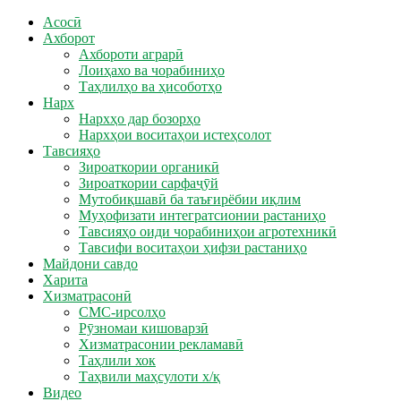
Асосӣ
Ахборот
Ахбороти аграрӣ
Лоиҳахо ва чорабиниҳо
Таҳлилҳо ва ҳисоботҳо
Нарх
Нархҳо дар бозорҳо
Нархҳои воситаҳои истеҳсолот
Тавсияҳо
Зироаткории органикӣ
Зироаткории сарфаҷӯй
Мутобиқшавӣ ба таъғирёбии иқлим
Муҳофизати интегратсионии растаниҳо
Тавсияҳо оиди чорабиниҳои агротехникӣ
Тавсифи воситаҳои ҳифзи растаниҳо
Майдони савдо
Харита
Хизматрасонӣ
СМС-ирсолҳо
Рӯзномаи кишоварзӣ
Хизматрасонии рекламавӣ
Таҳлили хок
Таҳвили маҳсулоти х/қ
Видео