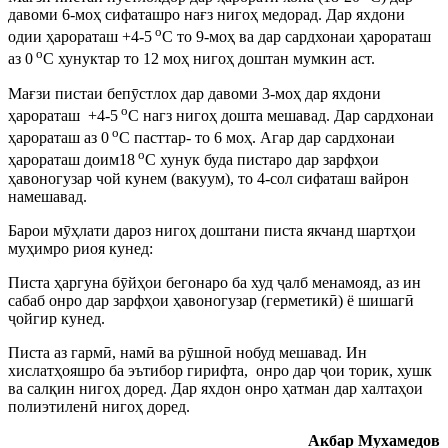
давоми 6-моҳ сифаташро нағз нигоҳ медорад. Дар яхдони
о
одии ҳарораташ +4-5
С то 9-моҳ ва дар сардхонаи ҳарораташ
о
аз 0
С хунуктар то 12 моҳ нигоҳ доштан мумкин аст.
Мағзи пистаи бепӯстлох дар давоми 3-моҳ дар яхдони
о
ҳарораташ +4-5
С нагз нигоҳ дошта мешавад. Дар сардхонаи
о
ҳарораташ аз 0
С пасттар- то 6 моҳ. Агар дар сардхонаи
о
ҳарораташ доим18
С хунук буда пистаро дар зарфҳои
ҳавоногузар чой кунем (вакуум), то 4-сол сифаташ вайрон
намешавад.
Барои мӯҳлати дароз нигоҳ доштани писта якчанд шартҳои
муҳимро риоя кунед:
Писта ҳаргуна бӯйҳои бегонаро ба худ ҷалб менамояд, аз ин
сабаб онро дар зарфҳои ҳавоногузар (герметикӣ) ё шишагӣ
ҷойгир кунед.
Писта аз гармӣ, намӣ ва рӯшноӣ нобуд мешавад. Ин
хислатҳояшро ба эътибор гирифта, онро дар ҷои торик, хушк
ва салқин нигоҳ доред. Дар яхдон онро ҳатман дар халтаҳои
полиэтиленӣ нигоҳ доред.
Акбар Мухамедов