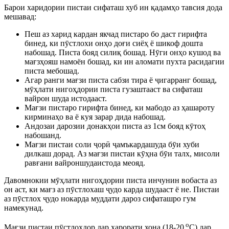
Барои харидории пистаи сифаташ хуб ин қадамҳо тавсия дода
мешавад:
Пеш аз харид кардан якчад пистаро бо даст гирифта
бинед, ки пӯстлохи онҳо доғи сиёҳ ё шикоф дошта
набошад. Писта бояд силиқ бошад. Нӯги онҳо кушод ва
мағзҳояш намоён бошад, ки ин аломати пухта расидагии
писта мебошад.
Агар ранги мағзи писта сабзи тира ё ҷигарранг бошад,
мӯҳлати нигоҳдории писта гузаштааст ва сифаташ
вайрон шуда истодааст.
Мағзи пистаро гирифта бинед, ки мабодо аз ҳашароту
кирминаҳо ва ё куя зарар дида набошад.
Андозаи дарозии донакҳои писта аз 1см бояд кӯтоҳ
набошанд.
Мағзи пистаи соли ҷорӣ ҷамъкардашуда бӯи хуби
дилкаш дорад. Аз мағзи пистаи кӯҳна бӯи талх, мисоли
равғани вайроншудаистода меояд.
Давомнокии мӯҳлати нигоҳдории писта инчунин вобаста аз
он аст, ки мағз аз пӯстлохаш ҷудо карда шудааст ё не. Пистаи
аз пӯстлох ҷудо нокарда муддати дароз сифаташро гум
намекунад.
о
Мағзи пистаи пӯстлохдор дар ҳарорати хона (18-20
С) дар