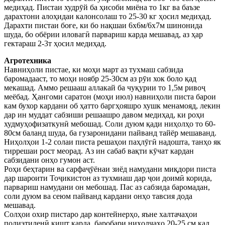
медиҳад. Пистаи худрӯй ба ҳисоби миёна то 1кг ва баъзе
дарахтони алоҳидаи калонсолаш то 25-30 кг ҳосил медиҳад.
Дарахти пистаи боғе, ки бо нақшаи 6х6м/6х7м шинонида
шуда, бо обёрии иловагӣ парвариш карда мешавад, аз ҳар
гектараш 2-3т ҳосил медиҳад.
Агротехника
Навниҳоли пистае, ки моҳи март аз тухмаш сабзида
баромадааст, то моҳи ноябр 25-30см аз рӯи хок боло қад
мекашад. Аммо решааш аллакай ба чуқурии то 1,5м ривоҷ
меёбад. Ҳангоми саратон (моҳи июл) навниҳоли писта барои
кам бухор кардани об ҳатто баргҳояшро хушк менамояд, лекин
дар ин муддат сабзиши решаашро давом медиҳад, ки роҳи
худмуҳофизаткунӣ мебошад. Соли дуюм қади ниҳолҳо то 60-
80см баланд шуда, ба гузаронидани пайванд тайёр мешаванд.
Ниҳолҳои 1-2 солаи писта решаҳои паҳлӯгӣ надошта, танҳо як
тиррешаи рост меорад. Аз ин сабаб вақти кӯчат кардан
сабзидани онҳо гумон аст.
Роҳи беҳтарин ва сарфаҷӯёнаи зиёд намудани миқдори писта
дар шароити Тоҷикистон аз тухмиаш дар ҷои доимӣ корида,
парвариш намудани он мебошад. Пас аз сабзида баромадан,
соли дуюм ва сеюм пайванд кардани онҳо тавсия дода
мешавад.
Солҳои охир пистаро дар контейнерҳо, яъне халтачаҳои
полиэтиленӣ кишт карда, баробари ниҳолчаҳо 20-25 см қад