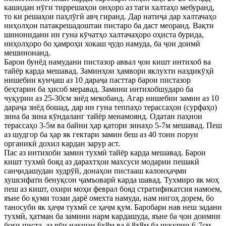
кашидан нӯги тиррешаҳои онҳоро аз таги халтаҳо мебуранд,
то ки решаҳои паҳлӯгӣ авҷ гиранд. Дар натиҷа дар халтачаҳо
ниҳолҳои патакрешадоштаи пистаро ба даст меоранд. Вақти
шинонидани ин гуна кӯчатҳо халтачаҳоро оҳиста бурида,
ниҳолҳоро бо ҳамроҳи хокаш ҷудо намуда, ба ҷои доимӣ
мешинонанд.
Барои бунёд намудани пистазор аввал ҷои кишт интихоб ва
тайёр карда мешавад. Заминҳои ҳамвори яклухти наздикӯҳӣ
нишебии кунҷаш аз 10 дараҷа пасттар барои пистазор
беҳтарин ба ҳисоб меравад. Замини интихобшударо ба
чуқурии аз 25-30см зиёд мекобанд. Агар нишебии замин аз 10
дараҷа зиёд бошад, дар ин гуна теппаҳо терассаҳои (сурфаҳо)
зина ба зина кӯндаланг тайёр менамоянд. Одатан паҳнои
терассаҳо 3-5м ва байни ҳар қатори зинаҳо 5-7м мешавад. Пеш
аз шудгор ба ҳар як гектари замин беш аз 40 тонн поруи
органикӣ дохил кардан зарур аст.
Пас аз интихоби замин тухмӣ тайёр карда мешавад. Барои
кишт тухмӣ бояд аз дарахтҳои махсуси модарии пешакӣ
санҷидашудаи худрӯй, донаҳои пистааш калонҳаҷми
хушсифати бенуқсон ҷамъоварӣ карда шавад. Тухмиро як моҳ
пеш аз кишт, охири моҳи феврал бояд стратификатсия намоем,
яъне бо қуми тозаи дарё омехта намуда, нам нигоҳ дорем, бо
таносуби як ҳаҷм тухмӣ се ҳаҷм қум. Баробари нав неш задани
тухмӣ, ҳатман ба замини нарм кардашуда, яъне ба ҷои доимии
боғи писта, аз рӯи нақшаи 6х8м ва ё 8х8м ба чуқурии 6-7см