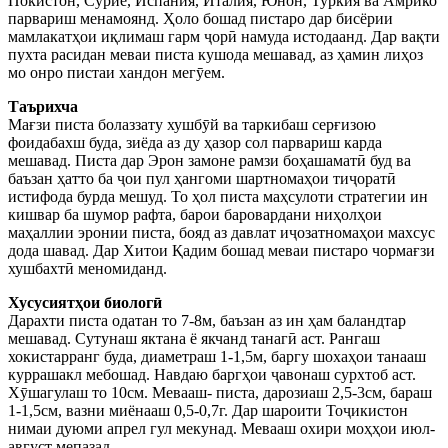
Покистон, Суриё, Испания, Италия, Юнон, Туркия ва Амрико
парвариш менамоянд. Ҳоло бошад пистаро дар бисёрии
мамлакатҳои иқлимаш гарм ҷорӣ намуда истодаанд. Дар вақти
пухта расидан меваи писта кушода мешавад, аз ҳамин лиҳоз
мо онро пистаи хандон мегӯем.
Таърихча
Мағзи писта болаззату хушбӯй ва таркибаш серғизою
фоидабахш буда, зиёда аз ду ҳазор сол парвариш карда
мешавад. Писта дар Эрон замоне рамзи боҳашаматӣ буд ва
баъзан ҳатто ба ҷои пул ҳангоми шартномаҳои тиҷоратӣ
истифода бурда мешуд. То ҳол писта маҳсулоти стратегии ин
кишвар ба шумор рафта, барои баровардани ниҳолҳои
маҳаллии эронии писта, бояд аз давлат иҷозатномаҳои махсус
дода шавад. Дар Хитои Қадим бошад меваи пистаро чормағзи
хушбахтӣ меномиданд.
Хусусиятҳои биологӣ
Дарахти писта одатан то 7-8м, баъзан аз ин ҳам баландтар
мешавад. Сутунаш яктана ё якчанд танагӣ аст. Рангаш
хокистарранг буда, диаметраш 1-1,5м, баргу шохаҳои танааш
куррашакл мебошад. Навдаю баргҳои ҷавонаш сурхтоб аст.
Хӯшагулаш то 10см. Мевааш- писта, дарозиаш 2,5-3см, бараш
1-1,5см, вазни миёнааш 0,5-0,7г. Дар шароити Тоҷикистон
нимаи дуюми апрел гул мекунад. Мевааш охири моҳҳои июл-
август мепазад.