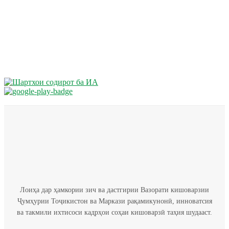
Лоиҳа дар ҳамкории зич ва дастгирии Вазорати кишоварзии
Ҷумҳурии Тоҷикистон ва Маркази рақамикунонӣ, инноватсия
ва такмили ихтисоси кадрҳои соҳаи кишоварзӣ таҳия шудааст.