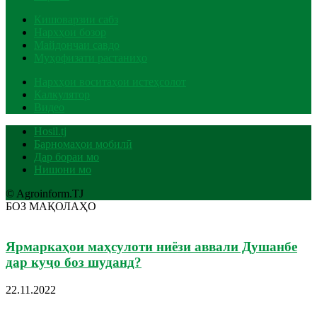
Кишоварзии сабз
Нархҳои бозор
Майдончаи савдо
Муҳофизати растаниҳо
Нархҳои воситаҳои истеҳсолот
Калкулятор
Видео
Hosil.tj
Барномаҳои мобилӣ
Дар бораи мо
Нишони мо
© Agroinform.TJ
БОЗ МАҚОЛАҲО
Ярмаркаҳои маҳсулоти ниёзи аввали Душанбе
дар куҷо боз шуданд?
22.11.2022