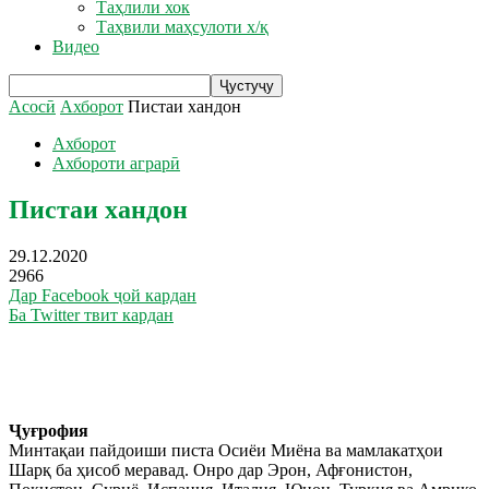
Таҳлили хок
Таҳвили маҳсулоти х/қ
Видео
Асосӣ
Ахборот
Пистаи хандон
Ахборот
Ахбороти аграрӣ
Пистаи хандон
29.12.2020
2966
Дар Facebook ҷой кардан
Ба Twitter твит кардан
Ҷуғрофия
Минтақаи пайдоиши писта Осиёи Миёна ва мамлакатҳои
Шарқ ба ҳисоб меравад. Онро дар Эрон, Афғонистон,