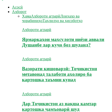
Асосӣ
Ахборот
Ҳама
Ахбороти аграрӣ
Лоиҳахо ва
чорабиниҳо
Таҳлилҳо ва ҳисоботҳо
Ахбороти аграрӣ
Ярмаркаҳои маҳсулоти ниёзи аввали
Душанбе дар куҷо боз шуданд?
Ахбороти аграрӣ
Вазорати кишоварзӣ: Тоҷикистон
метавонад талаботи аҳолиро ба
картошка таъмин кунад
Ахбороти аграрӣ
Дар Тоҷикистон аз нақша камтар
картошка ҷамъоварӣ шуд