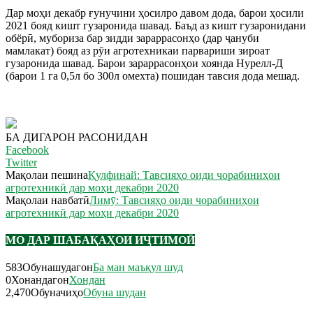
Дар моҳи декабр ғунучини ҳосилро давом дода, барои ҳосили
2021 бояд кишт гузаронида шавад. Баъд аз кишт гузаронидани
обёрӣ, мубориза бар зидди зараррасонҳо (дар ҷануби
мамлакат) бояд аз рӯи агротехникаи парвариши зироат
гузаронида шавад. Барои зараррасонҳои хоянда Нурелл-Д
(барои 1 га 0,5л бо 300л омехта) пошидан тавсия дода мешад.
БА ДИГАРОН РАСОНИДАН
Facebook
Twitter
Мақолаи пешина
Қулфинай: Тавсияҳо оиди чорабиниҳои
агротехникӣ дар моҳи декабри 2020
Мақолаи навбатӣ
Лимӯ: Тавсияҳо оиди чорабиниҳои
агротехникӣ дар моҳи декабри 2020
МО ДАР ШАБАҚАҲОИ ИҶТИМОӢ
583
Обунашудагон
Ба ман маъқул шуд
0
Хонандагон
Хондан
2,470
Обуначиҳо
Обуна шудан