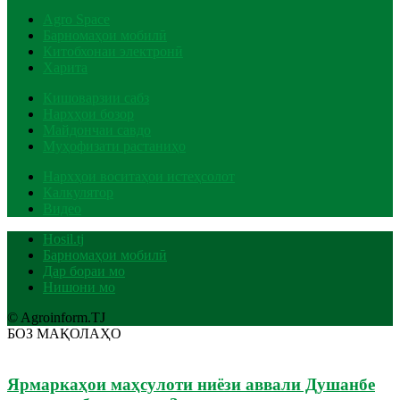
Agro Space
Барномаҳои мобилӣ
Китобхонаи электронӣ
Харита
Кишоварзии сабз
Нархҳои бозор
Майдончаи савдо
Муҳофизати растаниҳо
Нархҳои воситаҳои истеҳсолот
Калкулятор
Видео
Hosil.tj
Барномаҳои мобилӣ
Дар бораи мо
Нишони мо
© Agroinform.TJ
БОЗ МАҚОЛАҲО
Ярмаркаҳои маҳсулоти ниёзи аввали Душанбе