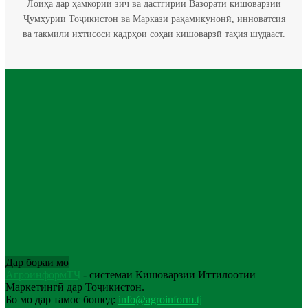
Лоиҳа дар ҳамкории зич ва дастгирии Вазорати кишоварзии
Ҷумҳурии Тоҷикистон ва Маркази рақамикунонӣ, инноватсия
ва такмили ихтисоси кадрҳои соҳаи кишоварзӣ таҳия шудааст.
Дар бораи мо
АгроинформТҶ
- системаи Кишоварзии Иттилоотии
Маркетингӣ дар Тоҷикистон.
Бо мо дар тамос бошед:
info@agroinform.tj