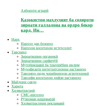
Ахбороти аграрӣ
Қазоқистон маҳдудият ба содироти
зироати ғалладона ва ордро бекор
кард. Ин…
Нарх
Нархҳо дар бозорҳо
Нархҳои воситаҳои истеҳсолот
Тавсияҳо
Зироаткории органикӣ
Зироаткории сарфаҷӯй
Мутобиқшавӣ ба таъғирёбии иқлим
Муҳофизати интегратсионии растаниҳо
Тавсияҳо оиди чорабиниҳои агротехникӣ
Тавсифи воситаҳои ҳифзи растаниҳо
Майдони савдо
Харита
Хизматрасонӣ
СМС-ирсолҳо
Рӯзномаи кишоварзӣ
Хизматрасонии рекламавӣ