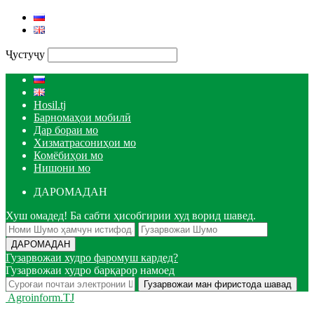
Ҷустуҷу
Hosil.tj
Барномаҳои мобилӣ
Дар бораи мо
Хизматрасониҳои мо
Комёбиҳои мо
Нишони мо
ДАРОМАДАН
Хуш омадед! Ба сабти ҳисобгирии худ ворид шавед.
Гузарвожаи худро фаромуш кардед?
Гузарвожаи худро барқарор намоед
Agroinform.TJ