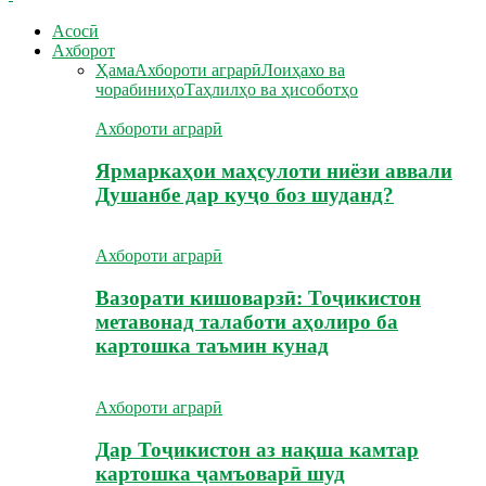
Асосӣ
Ахборот
Ҳама
Ахбороти аграрӣ
Лоиҳахо ва
чорабиниҳо
Таҳлилҳо ва ҳисоботҳо
Ахбороти аграрӣ
Ярмаркаҳои маҳсулоти ниёзи аввали
Душанбе дар куҷо боз шуданд?
Ахбороти аграрӣ
Вазорати кишоварзӣ: Тоҷикистон
метавонад талаботи аҳолиро ба
картошка таъмин кунад
Ахбороти аграрӣ
Дар Тоҷикистон аз нақша камтар
картошка ҷамъоварӣ шуд