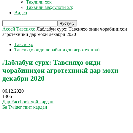
Таҳлили хок
Таҳвили маҳсулоти х/қ
Видео
Асосӣ
Тавсияҳо
Лаблабуи сурх: Тавсияҳо оиди чорабиниҳои
агротехникӣ дар моҳи декабри 2020
Тавсияҳо
Тавсияҳо оиди чорабиниҳои агротехникӣ
Лаблабуи сурх: Тавсияҳо оиди
чорабиниҳои агротехникӣ дар моҳи
декабри 2020
06.12.2020
1366
Дар Facebook ҷой кардан
Ба Twitter твит кардан