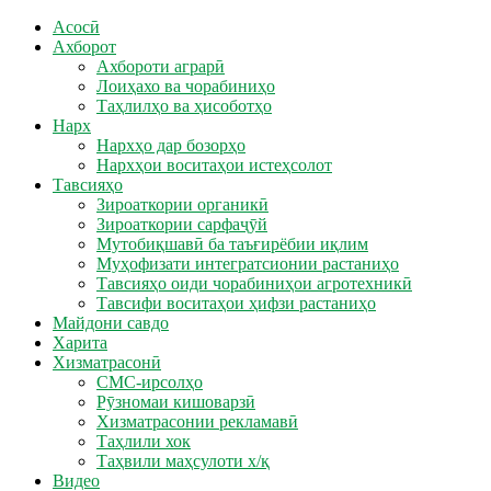
Асосӣ
Ахборот
Ахбороти аграрӣ
Лоиҳахо ва чорабиниҳо
Таҳлилҳо ва ҳисоботҳо
Нарх
Нархҳо дар бозорҳо
Нархҳои воситаҳои истеҳсолот
Тавсияҳо
Зироаткории органикӣ
Зироаткории сарфаҷӯй
Мутобиқшавӣ ба таъғирёбии иқлим
Муҳофизати интегратсионии растаниҳо
Тавсияҳо оиди чорабиниҳои агротехникӣ
Тавсифи воситаҳои ҳифзи растаниҳо
Майдони савдо
Харита
Хизматрасонӣ
СМС-ирсолҳо
Рӯзномаи кишоварзӣ
Хизматрасонии рекламавӣ
Таҳлили хок
Таҳвили маҳсулоти х/қ
Видео