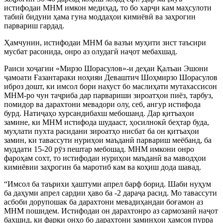
истифодаи МНМ имкон медиҳад, то бо харҷи кам маҳсулоти
табиӣ бидуни ҳама гуна моддаҳои кимиёвӣ ва заҳрогин
парвариш гардад.
Ҳамчунин, истифодаи МНМ ба вазъи муҳити зист таъсири
мусбат расонида, онро аз олудагӣ наҷот мебахшад.
Раиси хоҷагии «Мирзо Шорасулов»-и деҳаи Қалъаи Эшони
ҷамоати Ғазантараки ноҳияи Деваштич Шоҳмирзо Шорасулов
иброз дошт, ки имсол бори нахуст бо маслиҳати мутахассисон
МНМ-ро чун таҷриба дар парвариши зироатҳои пиёз, тарбуз,
помидор ва дарахтони мевадори олу, себ, ангур истифода
бурд. Натиҷаҳо хурсандибахш мебошанд. Дар қитъаҳои
замине, ки МНМ истифода шудааст, ҳосилнокӣ беҳтар буда,
муҳлати пухта расидани зироатҳо нисбат ба он қитъаҳои
замин, ки тавассути нуриҳои маъданӣ парвариш меёбанд, ба
муддати 15-20 рӯз пештар мебошад. МНМ имкони онро
фароҳам сохт, то истифодаи нуриҳои маъданӣ ва маводҳои
кимиёвии заҳрогин ба маротиб кам ва коҳиш дода шавад.
“Имсол ба таърихи ҳаштуми апрел барф борид. Шаби нуҳум
ба даҳуми апрел сардии ҳаво ба -2 дараҷа расид. Мо тавассути
асбоби дорупошак ба дарахтони мевадиҳандаи боғамон аз
МНМ пошидем. Истифодаи он дарахтонро аз сармозанӣ наҷот
бахшид, ки фарқи онҳо бо дарахтони заминҳои ҳамсоя пурра