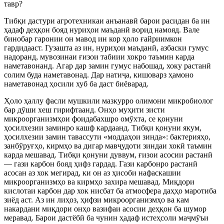
тавр?
Тибқи дастури агротехникаи анъанавӣ барои расидан ба ин
ҳадаф деҳқон бояд нуриҳои маъданӣ ворид намояд. Вале
бинобар гаронии он мавод ин кор ҳоло ғайриимкон
гардидааст. Гузашта аз ин, нуриҳои маъданӣ, азбаски гумус
надоранд, мувозинаи ғизои табиии хокро таъмин карда
наметавонанд. Агар дар замин гумус набошад, хоку растанӣ
солим буда наметавонад. Дар натиҷа, кишоварз ҳамоно
наметавонад ҳосили хуб ба даст биёварад.
Ҳоло ҳаллу фасли мушкили мазкурро олимони микробиолог
бар дӯши хеш гирифтаанд. Онҳо муҳити зисти
микроорганизмҳои фоидабахшро омӯхта, се қонуни
ҳосилхезии заминро кашф кардаанд. Тибқи қонуни якум,
ҳосилхезии замин тавассути «моддаҳои зинда»: бактерияҳо,
занбӯруғҳо, кирмҳо ва дигар мавҷудоти зиндаи хокӣ таъмин
карда мешавад. Тибқи қонуни дуввум, ғизои асосии растанӣ
— гази карбон бояд ҳифз гардад. Гази карбонро растанӣ
асосан аз хок мегирад, ки он аз ҳисоби нафаскашии
микроорганизмҳо ва кирмҳо захира мешавад. Миқдори
кислотаи карбон дар хок нисбат ба атмосфера даҳҳо маротиба
зиёд аст. Аз ин лиҳоз, ҳифзи микроорганизмҳо ва кам
накардани миқдори онҳо вазифаи асосии деҳқон ба шумор
меравад. Барои дастёбӣ ба чунин ҳадаф истеҳсоли маҷмӯъи