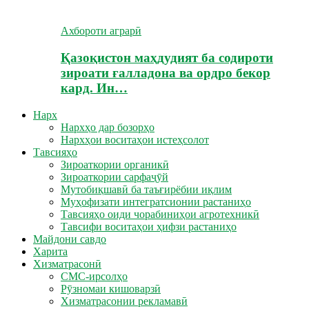
Ахбороти аграрӣ
Қазоқистон маҳдудият ба содироти
зироати ғалладона ва ордро бекор
кард. Ин…
Нарх
Нархҳо дар бозорҳо
Нархҳои воситаҳои истеҳсолот
Тавсияҳо
Зироаткории органикӣ
Зироаткории сарфаҷӯй
Мутобиқшавӣ ба таъғирёбии иқлим
Муҳофизати интегратсионии растаниҳо
Тавсияҳо оиди чорабиниҳои агротехникӣ
Тавсифи воситаҳои ҳифзи растаниҳо
Майдони савдо
Харита
Хизматрасонӣ
СМС-ирсолҳо
Рӯзномаи кишоварзӣ
Хизматрасонии рекламавӣ