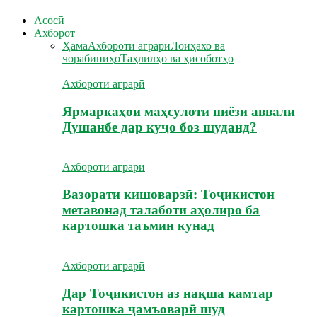
Асосӣ
Ахборот
Ҳама
Ахбороти аграрӣ
Лоиҳахо ва
чорабиниҳо
Таҳлилҳо ва ҳисоботҳо
Ахбороти аграрӣ
Ярмаркаҳои маҳсулоти ниёзи аввали
Душанбе дар куҷо боз шуданд?
Ахбороти аграрӣ
Вазорати кишоварзӣ: Тоҷикистон
метавонад талаботи аҳолиро ба
картошка таъмин кунад
Ахбороти аграрӣ
Дар Тоҷикистон аз нақша камтар
картошка ҷамъоварӣ шуд