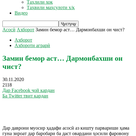
Таҳлили хок
Таҳвили маҳсулоти х/қ
Видео
Асосӣ
Ахборот
Замин бемор аст… Дармонбахши он чист?
Ахборот
Ахбороти аграрӣ
Замин бемор аст… Дармонбахши он
чист?
30.11.2020
2118
Дар Facebook ҷой кардан
Ба Twitter твит кардан
Дар даврони муосир ҳадафи асосӣ аз кишту парвариши ҳама
гуна зироат дар баробари ба даст овардани ҳосили фаровону