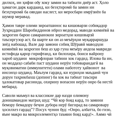
дилхоҳ, ин ҳифзи обу хоку замин ва табиати диёр аст. Ҳоло
ҳамагон дарк кардаанд, ки беэҳтиромӣ ба замин ин
беэҳтиромӣ ба ояндаи наслест, ки меросбари имрӯзиён ба
шумор меравад.
Ҳамон тавре олими зироатшинос ва кишоварзи собиқадор
Зуҳриддин Шаробиддинов иброз медорад, маводи кимиёвӣ ва
заҳрогин барои самаранокии зироатҳои кишоварзӣ
таъсиргузор аст, ба шарте ки он аз меъёрҳои муқарраршуда
зиёд набошад. Вале дар замони собиқ Шӯравӣ маводҳои
кимиёвӣ ва заҳрогин беш аз ҳар гуна меъёру андоза мавриди
истифода қарор гирифтанд, ки билохира, боиси вайрону
хароб шудани микрофлораи табиии хок гардид. Илова ба ин,
он моддаҳо сабаби паст шудани нерӯи тобоварандагӣ ва
муқовиматии (иммунитети) олами набототу ҳайвонот ва
инсонҳо шуданд. Маълум гардид, ки нуриҳои маъданӣ чун
доруи таҳрикбахш (допинг) ба хок ва табиат таъсири
ҳалокатовар расонида, охирину вопасин нерӯи онро ба нестӣ
мебарад.
Саволи маъмул ва классикие дар назди олимону
донишмандон матраҳ шуд: “Чӣ кор бояд кард, то замини
бемору бемадору беҷон дубора нерӯ бигирад ва самаровару
ҳосилхез гардад”? Посух чунин буд: «Онро, албатта, бо ғизо,
яъне макро ва микроэлементҳо таъмин бояд кард!». Аммо чӣ