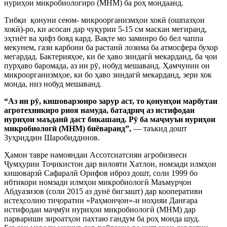
нуриҳои микробиологиро (МНМ) ба роҳ мондаанд.
Тибқи қонуни сеюм- микроорганизмҳои хокӣ (ошпазҳои
хокӣ)-ро, ки асосан дар чуқурии 5-15 см маскан мегиранд,
эҳтиёт ва ҳифз бояд кард. Вақте мо заминро бо бел чаппа
мекунем, гази карбони ба растанӣ лозима ба атмосфера бухор
мегардад. Бактерияҳое, ки бе ҳаво зиндагӣ мекарданд, ба ҷои
пурҳаво баромада, аз ин рӯ, нобуд мешаванд. Ҳамчунин он
микроорганизмҳое, ки бо ҳаво зиндагӣ мекарданд, зери хок
монда, низ нобуд мешаванд.
“
Аз ин рӯ, кишоварзонро зарур аст, то қонунҳои марбутаи
агротехникиро риоя намуда, батадриҷ аз истифодаи
нуриҳои маъданӣ даст бикашанд. Рӯ ба маҷмуъи нуриҳои
микробиологӣ (МНМ) биёваранд
”
,
— таъкид дошт
Зуҳриддин Шаробиддинов.
Ҳамон тавре намояндаи Ассотсиатсияи агробизнеси
Ҷумҳурии Тоҷикистон дар вилояти Хатлон, номзади илмҳои
кишоварзӣ Сафаралӣ Орифов иброз дошт, соли 1999 бо
ибтикори номзади илмҳои микробиологӣ Маъмурҷон
Абдуазизов (соли 2015 аз дунё бигзашт) дар кооперативи
истеҳсолию тиҷоратии «Раҳмонҷон»-и ноҳияи Данғара
истифодаи маҷмӯи нуриҳои микробиологӣ (МНМ) дар
парвариши зироатҳои пахтаю гандум ба роҳ монда шуд.