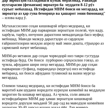
дар зироатҳои ғалладона
г
ӣ кӯмак мерасонад. Раванди
пухтарасии (феманзаи) зироатро ба муддати 8-12 рӯз
суръат мебахшад. Истифодаи МНМ боиси он мегардад, ки
зироатҳо аз ҳар гуна бемориҳо ва ҳашарот эмин бимонанд
”
– илова кард ӯ.
Мутахассисони соҳаи кишоварзӣ иброз медоранд, ки
истифодаи МНМ дар парвариши зироатҳои полезӣ, чун каду,
харбуза, тарбуз, инчунин дарахтони мевадиҳанда басо муфид
мебошад. Маводи мазкур дарахтҳоро аз сардиҳои
ғайриинтизории моҳҳои апрелу май эмин дошта, ғӯраҳоро аз
сармозанӣ наҷот мебахшад.
МНМ-ро метавон дар соҳаи чорводорӣ низ таври густурда
истифода бурд. Он боиси пурборию серҳосилии говҳо, аз
ҷумла, афзудани шири онҳо мегардад. МНМ-ро дар соҳаи
парвариши гӯсфанд, паррандаҳо (мурғҳо) низ истифода
мебаранд, ки боиси афзудани тухмнокӣ ва вазни мурғҳо
мегардад.
Олимон таъкид медоранд, ки истифодаи МНМ боиси ба
маротиб кам шудани воридоти нуриҳои кимиёвӣ ва моддаҳои
заҳрогин ба кишвар мегардад. Аз ҷумла, соли аввали
истифодабарии МНМ дар ҳамаи зироатҳои кишоварзӣ
воридоти доруҳои маъданӣ 50 дар сад ва маводҳои кимиёвии
заҳрогин 30-40 дарсад коҳиш хоҳад ёфт. Дар маҷмуъ