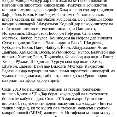
Баъдан маводи мазкур дар пойгоҳҳо ва қитъаҳои давлатии
навъсанҷии зироатҳои кишоварзии Ҷумҳурии Тоҷикистон
мавриди омӯзиш қарор гирифт. Баъд аз панҷ сол дар ноҳияҳои
Зафаробод, Вахш, Конибодом, Спитамен ба ташхиси хок
шурӯъ карданд, ки натиҷаҳои хуб доданд. Бо супориши собиқ
вазири кишоварзӣ Абдураҳмон Қодирӣ дар пажӯҳишгоҳҳо ва
пойгоҳҳои илмию истеҳсолии ноҳияҳои Панҷакент,
Истаравшан, Шаҳристон, Бобоҷон Ғафуров, Спитамен,
Мастчоҳ, Ҷаббор Расулов, Конибодом ва Исфара дар вилояти
Суғд; ноҳияҳои Бохтар, Ҷалолиддини Балхӣ, Шаҳритус,
Қубодиён, Вахш, Панҷ, Ҷайҳун, Ёвон, Абдураҳмони Ҷомӣ,
Данғара, Ҳамадонӣ, Восеъ, Муъминобод, Кӯлоб, Балҷувон дар
вилояти Хатлон; Рашт, Тоҷикобод, Файзобод дар водии Рашт;
Ҳисор, Рӯдакӣ, Шаҳринав, Турсунзода дар водии Ҳисор;
Шуғнон, Дарвоз, Ванҷ дар Вилояти Мухтори Кӯҳистони
Бадахшон дар парвариши ҳама навъи зироатҳои кишоварзӣ, аз
ҷумла, ғалладонагиҳо, сабзавот, полезиҳо ва хӯроки чорво
мавриди истифода қарор гирифт.
Соли 2013 бо пешниҳоди олимон аз тарафи порлумони
кишвар Қонуни ҶТ «Дар бораи хоҷагидорӣ ва истеҳсолоти
биологӣ» қабул гардид. Соли 2015 дар шаҳри Гулистони
вилояти Суғд ҷамъияти дорои масъулияташ маҳдуди «Биотех»
ташкил гардид, ки то кунун ба истеҳсоли маҷмуъи нуриҳои
микробиологӣ (МНМ) машғул аст. Истифодаи маводи мазкур