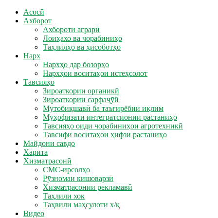
Асосӣ
Ахборот
Ахбороти аграрӣ
Лоиҳахо ва чорабиниҳо
Таҳлилҳо ва ҳисоботҳо
Нарх
Нархҳо дар бозорҳо
Нархҳои воситаҳои истеҳсолот
Тавсияҳо
Зироаткории органикӣ
Зироаткории сарфаҷӯй
Мутобиқшавӣ ба таъғирёбии иқлим
Муҳофизати интегратсионии растаниҳо
Тавсияҳо оиди чорабиниҳои агротехникӣ
Тавсифи воситаҳои ҳифзи растаниҳо
Майдони савдо
Харита
Хизматрасонӣ
СМС-ирсолҳо
Рӯзномаи кишоварзӣ
Хизматрасонии рекламавӣ
Таҳлили хок
Таҳвили маҳсулоти х/қ
Видео