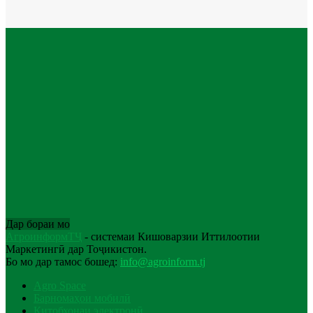
Дар бораи мо
АгроинформТҶ
- системаи Кишоварзии Иттилоотии
Маркетингӣ дар Тоҷикистон.
Бо мо дар тамос бошед:
info@agroinform.tj
Agro Space
Барномаҳои мобилӣ
Китобхонаи электронӣ