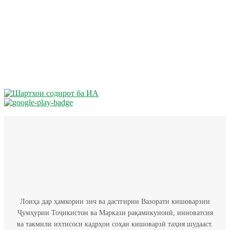
Лоиҳа дар ҳамкории зич ва дастгирии Вазорати кишоварзии
Ҷумҳурии Тоҷикистон ва Маркази рақамикунонӣ, инноватсия
ва такмили ихтисоси кадрҳои соҳаи кишоварзӣ таҳия шудааст.