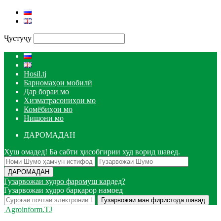
Ҷустуҷу
Hosil.tj
Барномаҳои мобилӣ
Дар бораи мо
Хизматрасониҳои мо
Комёбиҳои мо
Нишони мо
ДАРОМАДАН
Хуш омадед! Ба сабти ҳисобгирии худ ворид шавед.
Гузарвожаи худро фаромуш кардед?
Гузарвожаи худро барқарор намоед
Agroinform.TJ