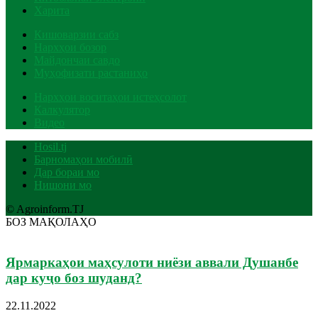
Харита
Кишоварзии сабз
Нархҳои бозор
Майдончаи савдо
Муҳофизати растаниҳо
Нархҳои воситаҳои истеҳсолот
Калкулятор
Видео
Hosil.tj
Барномаҳои мобилӣ
Дар бораи мо
Нишони мо
© Agroinform.TJ
БОЗ МАҚОЛАҲО
Ярмаркаҳои маҳсулоти ниёзи аввали Душанбе
дар куҷо боз шуданд?
22.11.2022