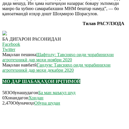
дида мешуд. Ин ҳама натиҷаҳои назаррас бовару эътимоди
манро ба хубию самарабахшии МНМ бештар намуд”, — бо
қаноатмандӣ изҳор дошт Шоҳмирзо Шорасулов.
Тилав РАСУЛЗОДА
БА ДИГАРОН РАСОНИДАН
Facebook
Twitter
Мақолаи пешина
Шафтолу: Тавсияҳо оиди чорабиниҳои
агротехникӣ дар моҳи ноябри 2020
Мақолаи навбатӣ
Гандум: Тавсияҳо оиди чорабиниҳои
агротехникӣ дар моҳи декабри 2020
МО ДАР ШАБАҚАҲОИ ИҶТИМОӢ
583
Обунашудагон
Ба ман маъқул шуд
0
Хонандагон
Хондан
2,470
Обуначиҳо
Обуна шудан