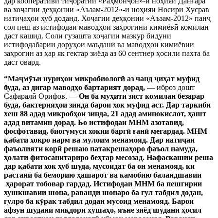
дар кооперативи тиҷоратии «Раҳмонҷон»-и ноҳияи Данғара
ва хоҷагии деҳқонии «Аъзам-2012»-и ноҳияи Носири Хусрав
натиҷаҳои хуб доданд. Хоҷагии деҳқонии «Аъзам-2012» панҷ
сол пеш аз истифодаи маводҳои заҳрогини кимиёвӣ комилан
даст кашид. Соли гузашта хоҷагии мазкур бидуни
истифодабарии доруҳои маъданӣ ва маводҳои кимиёвии
заҳрогин аз ҳар як гектар зиёда аз 60 сентнер ҳосили пахта ба
даст овард.
“
Маҷм
ӯ
ъи нуриҳои микробиологӣ аз чанд ҷиҳат муфид
буда, аз дигар маводҳо бартарият дорад,
— иброз дошт
Сафаралӣ Орифов. —
Он ба муҳити зист комилан безарар
буда, бактерияҳои зинда барои хок муфид аст. Дар таркиби
хеш 88 адад микробҳои зинда, 21 адад аминокислот, ҳашт
адад витамин дорад. Бо истифодаи МНМ азотавид,
фосфотавид, биогумуси хокии баргӣ ғанӣ мегардад. МНМ
қабати хокро нарм ва мулоим менамояд. Дар натиҷаи
фаъолияти корӣ решаю патакрешаҳоро фаъол намуда,
ҳолати фитосанитариро беҳтар месозад. Нафаскашии реша
дар қабати хок хуб шуда, мусоидат ба он менамояд, ки
растанӣ ба беморию ҳашарот ва камобию баландшавии
ҳарорат тобовар гардад. Истифодаи МНМ ба пешгирии
хушкшавии шона, раванди шонаро ба гул табдил додан,
гулро ба к
ӯ
рак табдил додан мусоид менамояд. Барои
афзун шудани миқдори хӯшаҳо, яъне зиёд шудани ҳосил