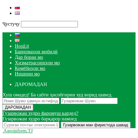
Ҷустуҷу
Hosil.tj
Барномаҳои мобилӣ
Дар бораи мо
Хизматрасониҳои мо
Комёбиҳои мо
Нишони мо
ДАРОМАДАН
Хуш омадед! Ба сабти ҳисобгирии худ ворид шавед.
Гузарвожаи худро фаромуш кардед?
Гузарвожаи худро барқарор намоед
Agroinform.TJ