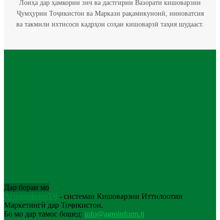
Лоиҳа дар ҳамкории зич ва дастгирии Вазорати кишоварзии
Ҷумҳурии Тоҷикистон ва Маркази рақамикунонӣ, инноватсия
ва такмили ихтисоси кадрҳои соҳаи кишоварзӣ таҳия шудааст.
Дар бораи мо
АгроинформТҶ
- системаи Кишоварзии Иттилоотии
Маркетингӣ дар Тоҷикистон.
Бо мо дар тамос бошед:
info@agroinform.tj