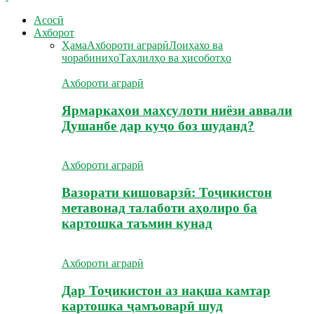
Асосӣ
Ахборот
Ҳама
Ахбороти аграрӣ
Лоиҳахо ва
чорабиниҳо
Таҳлилҳо ва ҳисоботҳо
Ахбороти аграрӣ
Ярмаркаҳои маҳсулоти ниёзи аввали
Душанбе дар куҷо боз шуданд?
Ахбороти аграрӣ
Вазорати кишоварзӣ: Тоҷикистон
метавонад талаботи аҳолиро ба
картошка таъмин кунад
Ахбороти аграрӣ
Дар Тоҷикистон аз нақша камтар
картошка ҷамъоварӣ шуд