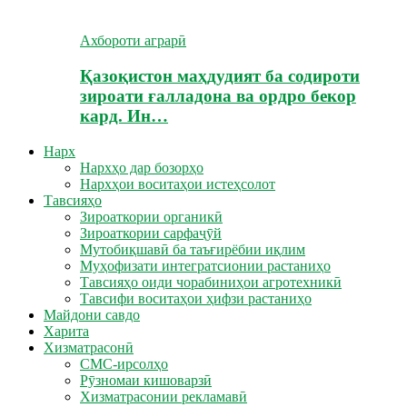
Ахбороти аграрӣ
Қазоқистон маҳдудият ба содироти
зироати ғалладона ва ордро бекор
кард. Ин…
Нарх
Нархҳо дар бозорҳо
Нархҳои воситаҳои истеҳсолот
Тавсияҳо
Зироаткории органикӣ
Зироаткории сарфаҷӯй
Мутобиқшавӣ ба таъғирёбии иқлим
Муҳофизати интегратсионии растаниҳо
Тавсияҳо оиди чорабиниҳои агротехникӣ
Тавсифи воситаҳои ҳифзи растаниҳо
Майдони савдо
Харита
Хизматрасонӣ
СМС-ирсолҳо
Рӯзномаи кишоварзӣ
Хизматрасонии рекламавӣ