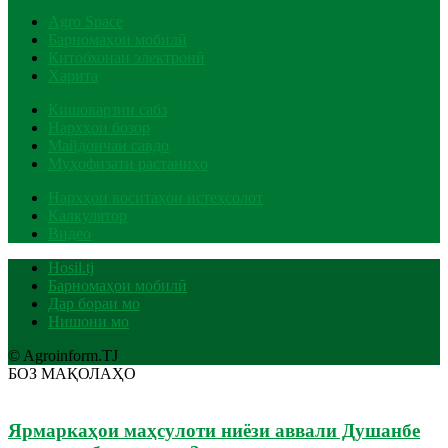
Agro Space
Барномаҳои мобилӣ
Китобхонаи электронӣ
Харита
Кишоварзии сабз
Нархҳои бозор
Майдончаи савдо
Муҳофизати растаниҳо
Нархҳои воситаҳои истеҳсолот
Калкулятор
Видео
Hosil.tj
Барномаҳои мобилӣ
Дар бораи мо
Нишони мо
© Agroinform.TJ
БОЗ МАҚОЛАҲО
Ярмаркаҳои маҳсулоти ниёзи аввали Душанбе