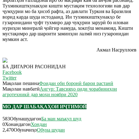
зироатҳои ғалладонагиро бо масрафи кам ба анҷом расонанд.
Тухмикишткунакҳои кишти мустақим технологияи нав дар
ҷумҳурии мо ба ҳисоб рафта, аз давлати Туркия ва Бразилия
ворид карда шуда истодаанд. Ин тухмикишткунакҳо бе
гузаронидани ҷуфт тухмиро дар чуқурии зарурӣ бо иловаи
нуриҳои минералӣ ҷойгир намуда, хокпӯш менамояд. Кишти
мустақимро дар шароити заминҳои лалмӣ низ гузаронидан
мумкин аст.
Акмал Насруллоев
БА ДИГАРОН РАСОНИДАН
Facebook
Twitter
Мақолаи пешина
Фоидаи оби боронӣ барои растанӣ
Мақолаи навбатӣ
Ангур: Тавсияҳо оиди чорабиниҳои
агротехникӣ дар моҳи ноябри 2020
МО ДАР ШАБАҚАҲОИ ИҶТИМОӢ
583
Обунашудагон
Ба ман маъқул шуд
0
Хонандагон
Хондан
2,470
Обуначиҳо
Обуна шудан