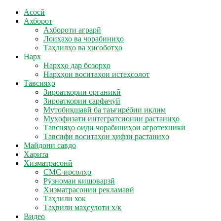
Асосӣ
Ахборот
Ахбороти аграрӣ
Лоиҳахо ва чорабиниҳо
Таҳлилҳо ва ҳисоботҳо
Нарх
Нархҳо дар бозорҳо
Нархҳои воситаҳои истеҳсолот
Тавсияҳо
Зироаткории органикӣ
Зироаткории сарфаҷӯй
Мутобиқшавӣ ба таъғирёбии иқлим
Муҳофизати интегратсионии растаниҳо
Тавсияҳо оиди чорабиниҳои агротехникӣ
Тавсифи воситаҳои ҳифзи растаниҳо
Майдони савдо
Харита
Хизматрасонӣ
СМС-ирсолҳо
Рӯзномаи кишоварзӣ
Хизматрасонии рекламавӣ
Таҳлили хок
Таҳвили маҳсулоти х/қ
Видео