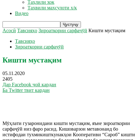
Таҳлили хок
Таҳвили маҳсулоти х/қ
Видео
Асосӣ
Тавсияҳо
Зироаткории сарфаҷӯй
Кишти мустақим
Тавсияҳо
Зироаткории сарфаҷӯй
Кишти мустақим
05.11.2020
2405
Дар Facebook ҷой кардан
Ба Twitter твит кардан
Мӯҳлати гузаронидани кишти мустақим, яъне зироаткории
сарфаҷӯй низ фаро расид. Кишоварзон метавонанд бо
истифодаи тухмикишткунакҳои Кооперативи “Сароб” кишти