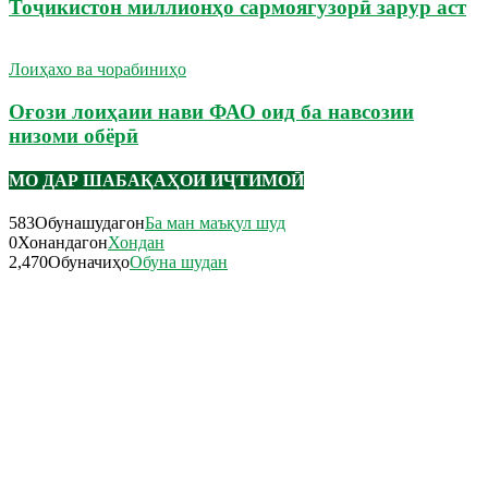
Тоҷикистон миллионҳо сармоягузорӣ зарур аст
Лоиҳахо ва чорабиниҳо
Оғози лоиҳаии нави ФАО оид ба навсозии
низоми обёрӣ
МО ДАР ШАБАҚАҲОИ ИҶТИМОӢ
583
Обунашудагон
Ба ман маъқул шуд
0
Хонандагон
Хондан
2,470
Обуначиҳо
Обуна шудан