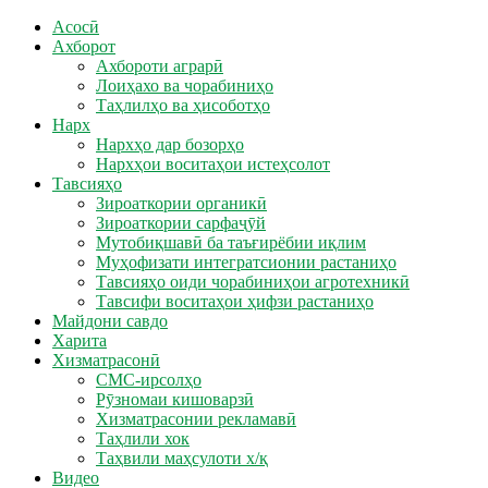
Асосӣ
Ахборот
Ахбороти аграрӣ
Лоиҳахо ва чорабиниҳо
Таҳлилҳо ва ҳисоботҳо
Нарх
Нархҳо дар бозорҳо
Нархҳои воситаҳои истеҳсолот
Тавсияҳо
Зироаткории органикӣ
Зироаткории сарфаҷӯй
Мутобиқшавӣ ба таъғирёбии иқлим
Муҳофизати интегратсионии растаниҳо
Тавсияҳо оиди чорабиниҳои агротехникӣ
Тавсифи воситаҳои ҳифзи растаниҳо
Майдони савдо
Харита
Хизматрасонӣ
СМС-ирсолҳо
Рӯзномаи кишоварзӣ
Хизматрасонии рекламавӣ
Таҳлили хок
Таҳвили маҳсулоти х/қ
Видео