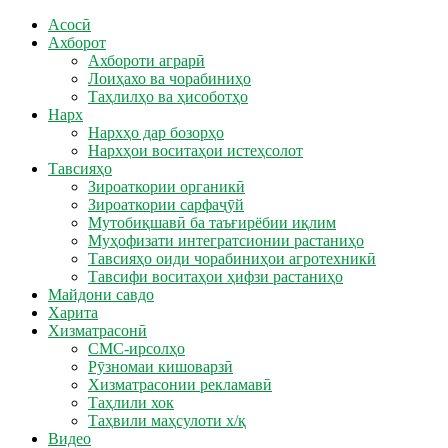
Асосӣ
Ахборот
Ахбороти аграрӣ
Лоиҳахо ва чорабиниҳо
Таҳлилҳо ва ҳисоботҳо
Нарх
Нархҳо дар бозорҳо
Нархҳои воситаҳои истеҳсолот
Тавсияҳо
Зироаткории органикӣ
Зироаткории сарфаҷӯй
Мутобиқшавӣ ба таъғирёбии иқлим
Муҳофизати интегратсионии растаниҳо
Тавсияҳо оиди чорабиниҳои агротехникӣ
Тавсифи воситаҳои ҳифзи растаниҳо
Майдони савдо
Харита
Хизматрасонӣ
СМС-ирсолҳо
Рӯзномаи кишоварзӣ
Хизматрасонии рекламавӣ
Таҳлили хок
Таҳвили маҳсулоти х/қ
Видео