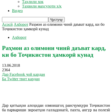
Таҳлили хок
Таҳвили маҳсулоти х/қ
Видео
Асосӣ
Ахборот
Раҳмон аз олимони чинӣ даъват кард, ки бо
Тоҷикистон ҳамкорӣ кунад
Ахборот
Раҳмон аз олимони чинӣ даъват кард,
ки бо Тоҷикистон ҳамкорӣ кунад
13.06.2018
2364
Дар Facebook ҷой кардан
Ба Twitter твит кардан
Дар қитъаҳои алоҳидаи озмоишгоҳ раисҷумҳури Тоҷикистон
ба парвариши зироатҳои ғалладонагӣ, пахта, ангур ва полезӣ