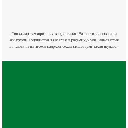
Лоиҳа дар ҳамкории зич ва дастгирии Вазорати кишоварзии
Ҷумҳурии Тоҷикистон ва Маркази рақамикунонӣ, инноватсия
ва такмили ихтисоси кадрҳои соҳаи кишоварзӣ таҳия шудааст.