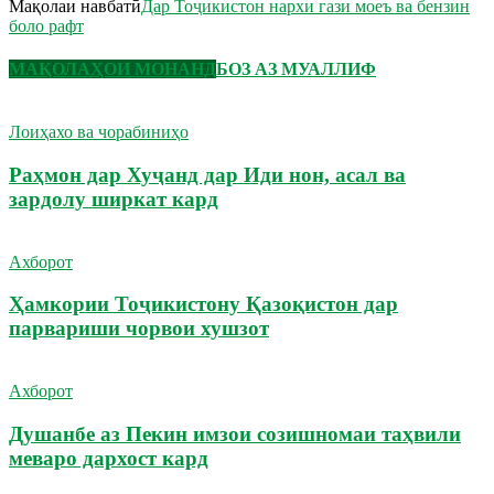
Мақолаи навбатӣ
Дар Тоҷикистон нархи гази моеъ ва бензин
боло рафт
МАҚОЛАҲОИ МОНАНД
БОЗ АЗ МУАЛЛИФ
Лоиҳахо ва чорабиниҳо
Раҳмон дар Хуҷанд дар Иди нон, асал ва
зардолу ширкат кард
Ахборот
Ҳамкории Тоҷикистону Қазоқистон дар
парвариши чорвои хушзот
Ахборот
Душанбе аз Пекин имзои созишномаи таҳвили
меваро дархост кард