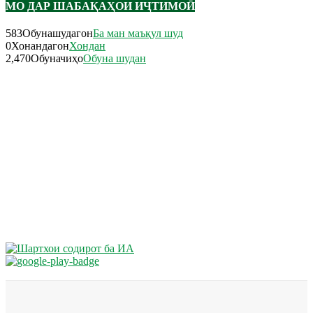
МО ДАР ШАБАҚАҲОИ ИҶТИМОӢ
583
Обунашудагон
Ба ман маъқул шуд
0
Хонандагон
Хондан
2,470
Обуначиҳо
Обуна шудан