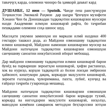
таваҷҷуҳ карда, олимони чиниро ба ҳамкорӣ даъват кард
ДУШАНБЕ, 12
июн — Sputnik.
Чанде пеш раисҷумҳури
Тоҷикистон Эмомалӣ Раҳмон дар шаҳри Ҷенҷоуи музофоти
Хэнани Чин ба Донишкадаи тадқиқотии кишоварзии муосири
назди Академияи илмҳои кишоварзӣ рафта, бо таҷрибаи
пешқадами олимони соҳа шинос шуд.
Масоҳати умумии заминҳои ин маркази илмӣ наздики 400
гектарро ташкил дода, аз Майдони озмоишиву тадқиқотии
илмии кишоварзӣ, Майдони намоиши кишоварзии муосир ва
Майдони натиҷаҳои тадқиқотии кишоварзии озмоишҳои
санҷишиву саноатии инкубатсионӣ иборат мебошад.
Дар майдони озмоишиву тадқиқотии илмии кишоварзӣ барои
бунёд ва парвариши зироатҳои кишоварзӣ, ҳифзи растаниҳо,
хок ва нуриҳо, корҳои тадқиқотӣ аз болои лоиҳаи эмбриони
ҳайвонот, киштукори дақиқ, коркарди маҳсулоти кишоварзӣ,
зироати ғалладона, ҷуворимакка, пахта, лубиё, кунҷид ва
ғайраҳо таҷриба гузаронида мешавад.
Майдони натиҷаҳои тадқиқотии кишоварзии озмоишҳои
санҷишиву саноатии инкубатсионӣ барои коркарди тухмӣ,
коркард ва нигоҳдории маҳсулоти кишоварзӣ, ниҳолҳо,
маводҳои кимёвии самаранок методҳои беҳтарсозии зотҳои