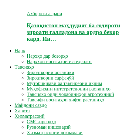
Ахбороти аграрӣ
Қазоқистон маҳдудият ба содироти
зироати ғалладона ва ордро бекор
кард. Ин…
Нарх
Нархҳо дар бозорҳо
Нархҳои воситаҳои истеҳсолот
Тавсияҳо
Зироаткории органикӣ
Зироаткории сарфаҷӯй
Мутобиқшавӣ ба таъғирёбии иқлим
Муҳофизати интегратсионии растаниҳо
Тавсияҳо оиди чорабиниҳои агротехникӣ
Тавсифи воситаҳои ҳифзи растаниҳо
Майдони савдо
Харита
Хизматрасонӣ
СМС-ирсолҳо
Рӯзномаи кишоварзӣ
Хизматрасонии рекламавӣ