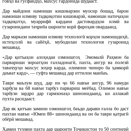
говҳо ва гусфандҳо, махсус гардонида шудааст.
Дар майдони намоиши кишоварзии муосир бошад, барои
намоиши илмиву тадқиқотии кишоварзӣ, намоиши натиҷаҳои
тадқиқотҳо, муаррифӣ кардани дастовардҳои илмӣ ва
гузаронидани таҷриба шароити корӣ фароҳам овардаанд.
Дар маркази намоиши илмиву технологӣ корҳои намоишдиҳӣ,
истеҳсолӣ ва сайёҳӣ, мубодилаи технология гузаронид
мешавад.
«Дар қитъаҳои алоҳидаи озмоишгоҳ Эмомалӣ Раҳмон ба
парвариши зироатҳои ғалладонагӣ, пахта, ангур ва полезӣ
таваҷҷуҳи махсус зоҳир карда, олимони чиниро ба ҳамкорӣ
даъват кард», — гуфта мешавад дар иттилои манбаъ.
Тавре маълум шуд, дар ин ҷо 66 навъи ангур, 96 намуди
харбуза ва 68 навъи тарбуз парвариш меёбад. Олимон навъи
тарбузи зардро дар гармхонаҳо шинонидаанд, ки аллакай
пухта расидааст.
Дар як қитъаи замини озмоишгоҳ баъди дарави ғалла бо даст
пахтаи навъи «Юмен 88» шинондаанд ва он ба таври қатрагӣ
обёрӣ мешавад.
Ҳамин тухмии пахта дар шароити Тоҷикистон то 50 сентнерӣ