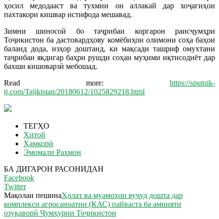
ҳосил медодааст ва тухмии он аллакай дар хоҷагиҳои
пахтакори кишвар истифода мешавад.
Зимни шиносоӣ бо таҷрибаи коргарон раисҷумҳри
Тоҷикистон ба дастовардҳову комёбиҳои олимони соҳа баҳои
баланд дода, изҳор доштанд, ки мақсади ташриф омухтани
таҷрибаи якдигар баҳри рушди соҳаи муҳими иқтисодиёт дар
бахши кишоварзӣ мебошад.
Read more:
https://sputnik-
tj.com/Tajikistan/20180612/1025829218.html
ТЕГҲО
Хитой
Ҳамкорӣ
Эмомали Рахмон
БА ДИГАРОН РАСОНИДАН
Facebook
Twitter
Мақолаи пешина
Ҳолат ва муамоҳои вуҷуд дошта дар
комплекси агросаноатии (КАС) пайваста ба амнияти
озуқаворӣ Ҷумҳурии Тоҷикистон