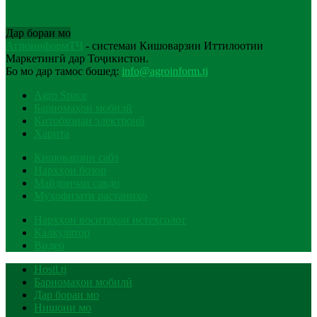
Дар бораи мо
АгроинформТҶ
- системаи Кишоварзии Иттилоотии
Маркетингӣ дар Тоҷикистон.
Бо мо дар тамос бошед:
info@agroinform.tj
Agro Space
Барномаҳои мобилӣ
Китобхонаи электронӣ
Харита
Кишоварзии сабз
Нархҳои бозор
Майдончаи савдо
Муҳофизати растаниҳо
Нархҳои воситаҳои истеҳсолот
Калкулятор
Видео
Hosil.tj
Барномаҳои мобилӣ
Дар бораи мо
Нишони мо