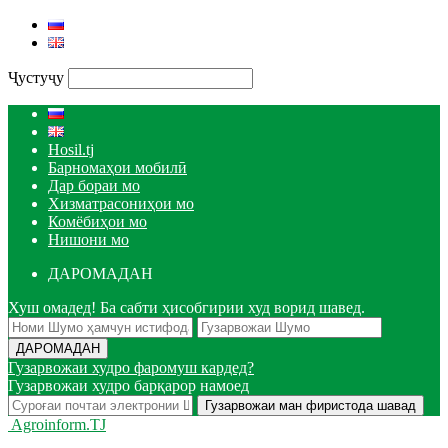
Ҷустуҷу
Hosil.tj
Барномаҳои мобилӣ
Дар бораи мо
Хизматрасониҳои мо
Комёбиҳои мо
Нишони мо
ДАРОМАДАН
Хуш омадед! Ба сабти ҳисобгирии худ ворид шавед.
Гузарвожаи худро фаромуш кардед?
Гузарвожаи худро барқарор намоед
Agroinform.TJ