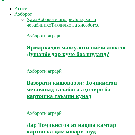
Асосӣ
Ахборот
Ҳама
Ахбороти аграрӣ
Лоиҳахо ва
чорабиниҳо
Таҳлилҳо ва ҳисоботҳо
Ахбороти аграрӣ
Ярмаркаҳои маҳсулоти ниёзи аввали
Душанбе дар куҷо боз шуданд?
Ахбороти аграрӣ
Вазорати кишоварзӣ: Тоҷикистон
метавонад талаботи аҳолиро ба
картошка таъмин кунад
Ахбороти аграрӣ
Дар Тоҷикистон аз нақша камтар
картошка ҷамъоварӣ шуд