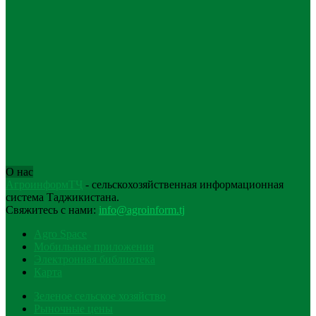
О нас
АгроинформТҶ
- сельскохозяйственная информационная
система Таджикистана.
Свяжитесь с нами:
info@agroinform.tj
Agro Space
Мобильные приложения
Электронная библиотека
Карта
Зеленое сельское хозяйство
Рыночные цены