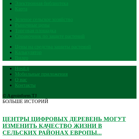
Электронная библиотека
Карта
Зеленое сельское хозяйство
Рыночные цены
Торговая площадка
Справочник по защите растений
Цены на средства защиты растений
Калькулятор
Видео
Hosil.tj
Мобильные приложения
О нас
Контакты
© Agroinform.TJ
БОЛЬШЕ ИСТОРИЙ
ЦЕНТРЫ ЦИФРОВЫХ ДЕРЕВЕНЬ МОГУТ
ИЗМЕНИТЬ КАЧЕСТВО ЖИЗНИ В
СЕЛЬСКИХ РАЙОНАХ ЕВРОПЫ...