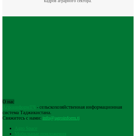
кадров аграрного сектора.
О нас
АгроинформТҶ
- сельскохозяйственная информационная
система Таджикистана.
Свяжитесь с нами:
info@agroinform.tj
Agro Space
Мобильные приложения