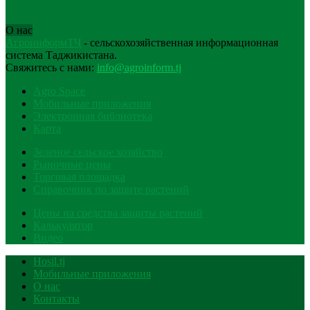
О нас
АгроинформТҶ
- сельскохозяйственная информационная
система Таджикистана.
Свяжитесь с нами:
info@agroinform.tj
Agro Space
Мобильные приложения
Электронная библиотека
Карта
Зеленое сельское хозяйство
Рыночные цены
Торговая площадка
Справочник по защите растений
Цены на средства защиты растений
Калькулятор
Видео
Hosil.tj
Мобильные приложения
О нас
Контакты