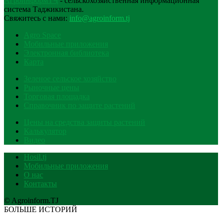
АгроинформТҶ
- сельскохозяйственная информационная
система Таджикистана.
Свяжитесь с нами:
info@agroinform.tj
Agro Space
Мобильные приложения
Электронная библиотека
Карта
Зеленое сельское хозяйство
Рыночные цены
Торговая площадка
Справочник по защите растений
Цены на средства защиты растений
Калькулятор
Видео
Hosil.tj
Мобильные приложения
О нас
Контакты
© Agroinform.TJ
БОЛЬШЕ ИСТОРИЙ