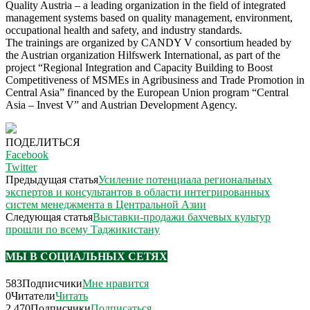
Quality Austria – a leading organization in the field of integrated
management systems based on quality management, environment,
occupational health and safety, and industry standards.
The trainings are organized by CANDY V consortium headed by
the Austrian organization Hilfswerk International, as part of the
project “Regional Integration and Capacity Building to Boost
Competitiveness of MSMEs in Agribusiness and Trade Promotion in
Central Asia” financed by the European Union program “Central
Asia – Invest V” and Austrian Development Agency.
ПОДЕЛИТЬСЯ
Facebook
Twitter
Предыдущая статья
Усиление потенциала региональных
экспертов и консультантов в области интегрированных
систем менеджмента в Центральной Азии
Следующая статья
Выставки-продажи бахчевых культур
прошли по всему Таджикистану
МЫ В СОЦИАЛЬНЫХ СЕТЯХ
583
Подписчики
Мне нравится
0
Читатели
Читать
2,470
Подписчики
Подписаться