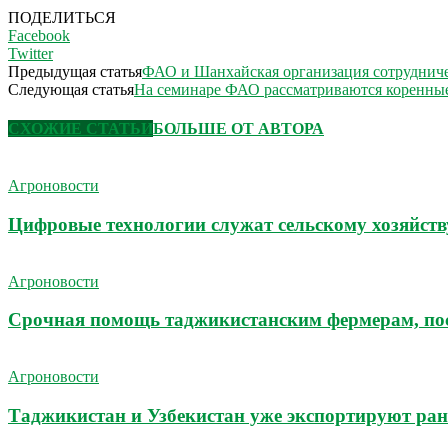
ПОДЕЛИТЬСЯ
Facebook
Twitter
Предыдущая статья
ФАО и Шанхайская организация сотрудничес
Следующая статья
На семинаре ФАО рассматриваются коренные
СХОЖИЕ СТАТЬИ
БОЛЬШЕ ОТ АВТОРА
Агроновости
Цифровые технологии служат сельскому хозяйств
Агроновости
Срочная помощь таджикистанским фермерам, по
Агроновости
Таджикистан и Узбекистан уже экспортируют ран