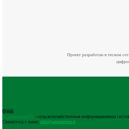
Проект разработан в тесном со
цифров
О нас
АгроинформТҶ
- сельскохозяйственная информационная систе
Свяжитесь с нами:
info@agroinform.tj