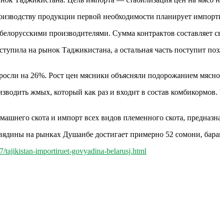
изводству продукции первой необходимости планирует импорти
 белорусскими производителями. Сумма контрактов составляет с
оступила на рынок Таджикистана, а остальная часть поступит по
ыросли на 26%. Рост цен мясники объясняли подорожанием мясн
изводить жмых, который как раз и входит в состав комбикормов.
машнего скота и импорт всех видов племенного скота, предназна
овядины на рынках Душанбе достигает примерно 52 сомони, бара
/tajikistan-importiruet-govyadina-belarusj.html