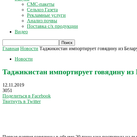
СМС-пакеты
Сельхоз Газета
Рекламные услуги
Анализ почвы
Поставка с/х продукции
Видео
Главная
Новости
Таджикистан импортирует говядину из Белару
Новости
Таджикистан импортирует говядину из 
12.11.2019
3051
Поделиться в Facebook
Твитнуть в Twitter
Первая партия говядины в объеме 20 тонн уже поступила на р