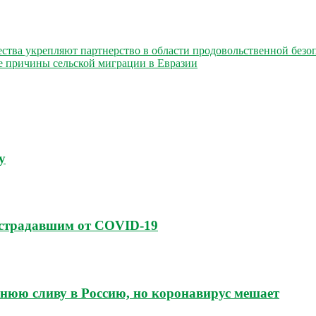
тва укрепляют партнерство в области продовольственной безоп
 причины сельской миграции в Евразии
у
страдавшим от COVID-19
нюю сливу в Россию, но коронавирус мешает