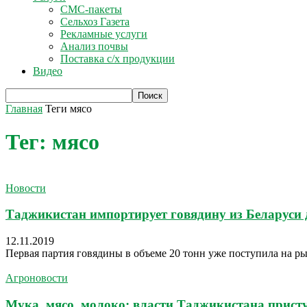
СМС-пакеты
Сельхоз Газета
Рекламные услуги
Анализ почвы
Поставка с/х продукции
Видео
Главная
Теги
мясо
Тег: мясо
Новости
Таджикистан импортирует говядину из Беларуси 
12.11.2019
Первая партия говядины в объеме 20 тонн уже поступила на р
Агроновости
Мука, мясо, молоко: власти Таджикистана присту