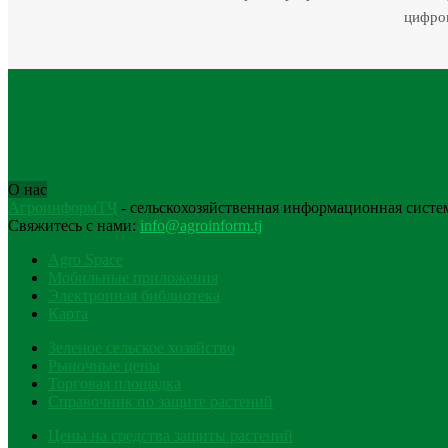
цифров
О нас
АгроинформТҶ
- сельскохозяйственная информационная систе
Свяжитесь с нами:
info@agroinform.tj
Agro Space
Мобильные приложения
Электронная библиотека
Карта
Зеленое сельское хозяйство
Рыночные цены
Торговая площадка
Справочник по защите растений
Цены на средства защиты растений