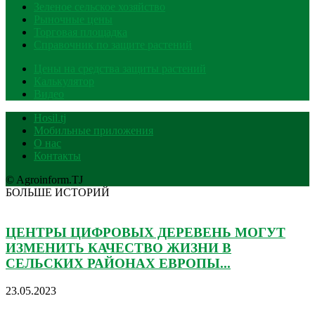
Зеленое сельское хозяйство
Рыночные цены
Торговая площадка
Справочник по защите растений
Цены на средства защиты растений
Калькулятор
Видео
Hosil.tj
Мобильные приложения
О нас
Контакты
© Agroinform.TJ
БОЛЬШЕ ИСТОРИЙ
ЦЕНТРЫ ЦИФРОВЫХ ДЕРЕВЕНЬ МОГУТ
ИЗМЕНИТЬ КАЧЕСТВО ЖИЗНИ В
СЕЛЬСКИХ РАЙОНАХ ЕВРОПЫ...
23.05.2023