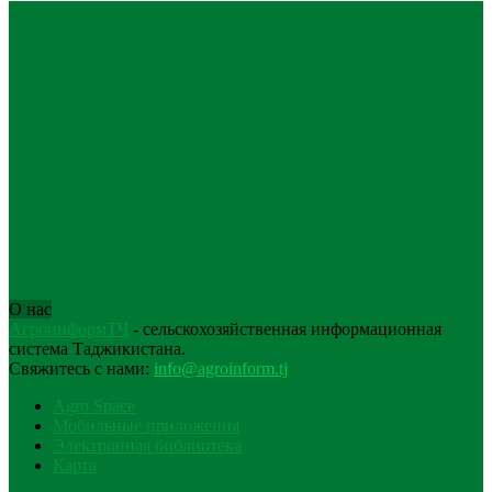
О нас
АгроинформТҶ
- сельскохозяйственная информационная
система Таджикистана.
Свяжитесь с нами:
info@agroinform.tj
Agro Space
Мобильные приложения
Электронная библиотека
Карта