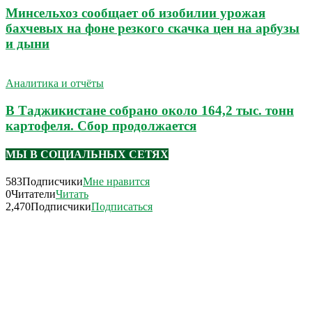
Минсельхоз сообщает об изобилии урожая
бахчевых на фоне резкого скачка цен на арбузы
и дыни
Аналитика и отчёты
В Таджикистане собрано около 164,2 тыс. тонн
картофеля. Сбор продолжается
МЫ В СОЦИАЛЬНЫХ СЕТЯХ
583
Подписчики
Мне нравится
0
Читатели
Читать
2,470
Подписчики
Подписаться