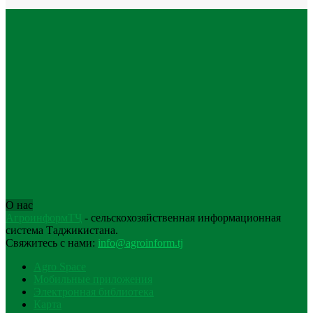
О нас
АгроинформТҶ
- сельскохозяйственная информационная
система Таджикистана.
Свяжитесь с нами:
info@agroinform.tj
Agro Space
Мобильные приложения
Электронная библиотека
Карта