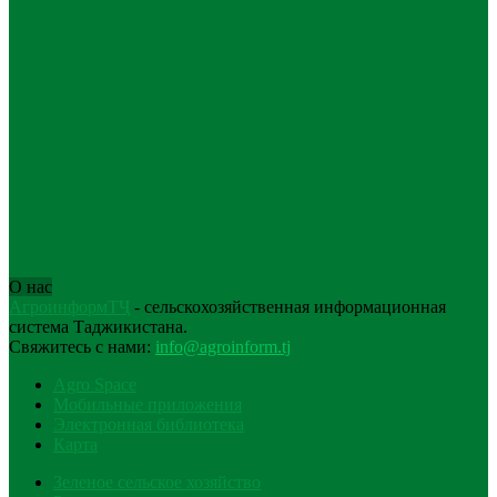
О нас
АгроинформТҶ
- сельскохозяйственная информационная
система Таджикистана.
Свяжитесь с нами:
info@agroinform.tj
Agro Space
Мобильные приложения
Электронная библиотека
Карта
Зеленое сельское хозяйство