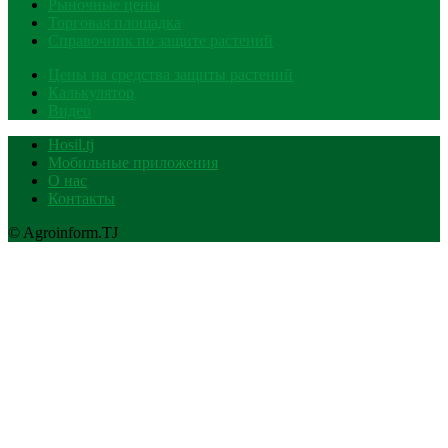
Рыночные цены
Торговая площадка
Справочник по защите растений
Цены на средства защиты растений
Калькулятор
Видео
Hosil.tj
Мобильные приложения
О нас
Контакты
© Agroinform.TJ