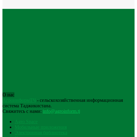
О нас
АгроинформТҶ
- сельскохозяйственная информационная
система Таджикистана.
Свяжитесь с нами:
info@agroinform.tj
Agro Space
Мобильные приложения
Электронная библиотека